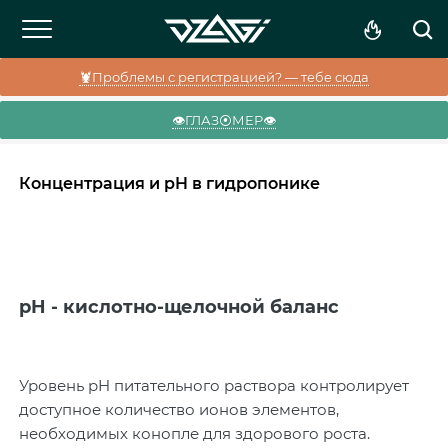
🦞Проблемы с регистрацией? — тебе сюда
👁️ГЛАЗ⦿МЕР👁️
Концентрация и pH в гидропонике
pH - к
ислотно-щелочной баланс
Уровень pH питательного раствора контролирует
доступное количество ионов элементов,
необходимых конопле для здорового роста.