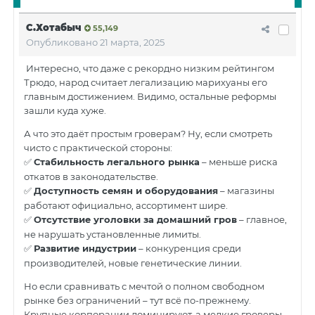
С.Хотабыч
55,149
Опубликовано
21 марта, 2025
Интересно, что даже с рекордно низким рейтингом
Трюдо, народ считает легализацию марихуаны его
главным достижением. Видимо, остальные реформы
зашли куда хуже.
А что это даёт простым гроверам? Ну, если смотреть
чисто с практической стороны:
Стабильность легального рынка
– меньше риска
✅
откатов в законодательстве.
Доступность семян и оборудования
– магазины
✅
работают официально, ассортимент шире.
Отсутствие уголовки за домашний гров
– главное,
✅
не нарушать установленные лимиты.
Развитие индустрии
– конкуренция среди
✅
производителей, новые генетические линии.
Но если сравнивать с мечтой о полном свободном
рынке без ограничений – тут всё по-прежнему.
Крупные корпорации доминируют, а мелкие гроверы