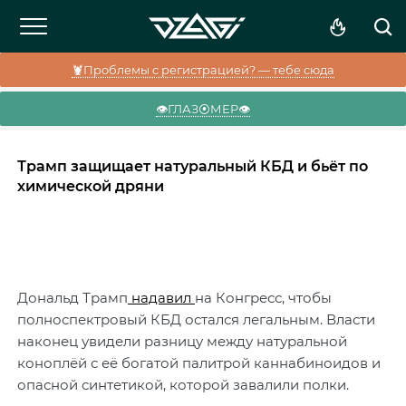
🦞Проблемы с регистрацией? — тебе сюда
👁️ГЛАЗ⦿МЕР👁️
Трамп защищает натуральный КБД и бьёт по
химической дряни
Дональд Трамп
надавил
на Конгресс, чтобы
полноспектровый КБД остался легальным. Власти
наконец увидели разницу между натуральной
коноплёй с её богатой палитрой каннабиноидов и
опасной синтетикой, которой завалили полки.