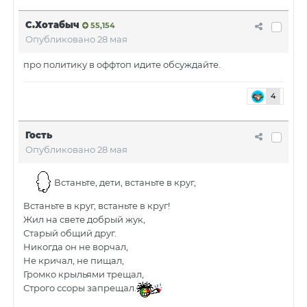
С.Хотабыч
55,154
Опубликовано
28 мая
про политику в оффтоп идите обсуждайте.
4
Гость
Опубликовано
28 мая
Встаньте, дети, встаньте в круг,
Встаньте в круг, встаньте в круг!
Жил на свете добрый жук,
Старый общий друг.
Никогда он не ворчал,
Не кричал, не пищал,
Громко крыльями трещал,
Строго ссоры запрещал.