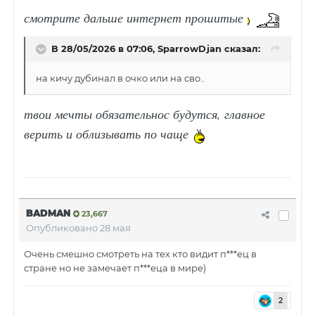
смотрите дальше интернет прошитые
В 28/05/2026 в 07:06,
SparrowDjan
сказал:
на кичу дубинал в очко или на сво..
твои мечты обязательнос будутся, главное
верить и облизывать по чаще
BADMAN
23,667
Опубликовано
28 мая
Очень смешно смотреть на тех кто видит п***ец в
стране но не замечает п***еца в мире)
2