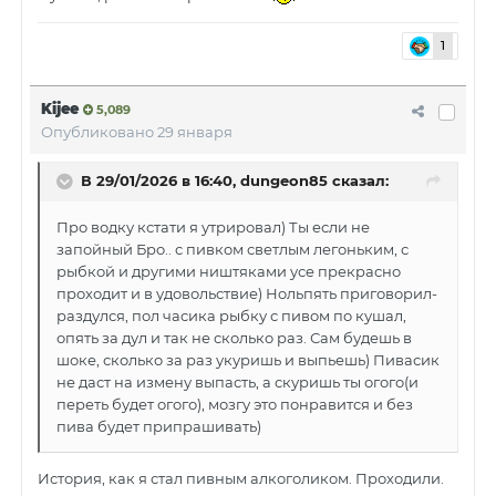
1
Kijee
5,089
Опубликовано
29 января
В 29/01/2026 в 16:40,
dungeon85
сказал:
Про водку кстати я утрировал) Ты если не
запойный Бро.. с пивком светлым легоньким, с
рыбкой и другими ништяками усе прекрасно
проходит и в удовольствие) Нольпять приговорил-
раздулся, пол часика рыбку с пивом по кушал,
опять за дул и так не сколько раз. Сам будешь в
шоке, сколько за раз укуришь и выпьешь) Пивасик
не даст на измену выпасть, а скуришь ты огого(и
переть будет огого), мозгу это понравится и без
пива будет припрашивать)
История, как я стал пивным алкоголиком. Проходили.