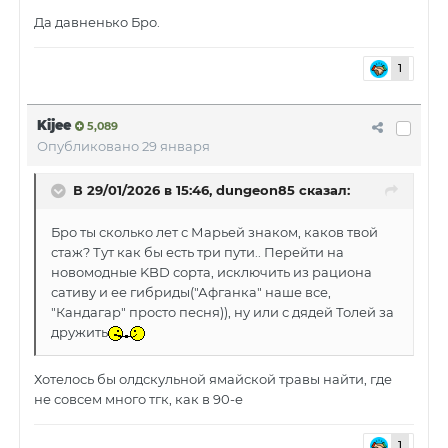
Да давненько Бро.
1
Kijee
5,089
Опубликовано
29 января
В 29/01/2026 в 15:46,
dungeon85
сказал:
Бро ты сколько лет с Марьей знаком, каков твой
стаж? Тут как бы есть три пути.. Перейти на
новомодные KBD сорта, исключить из рациона
сативу и ее гибриды("Афганка" наше все,
"Кандагар" просто песня)), ну или с дядей Толей за
дружить
Хотелось бы олдскульной ямайской травы найти, где
не совсем много тгк, как в 90-е
1