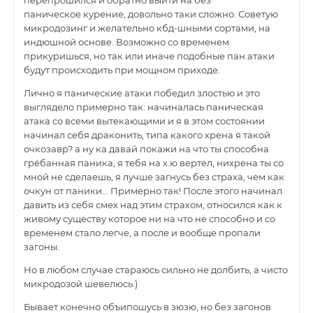
перепрошился и обратно выйти на без
паническое курение, довольно таки сложно. Советую
микродозинг и желательно кбд-шными сортами, на
индюшной основе. Возможно со временем
прикуришься, но так или иначе подобные пан.атаки
будут происходить при мощном приходе.
Лично я панические атаки победил злостью и это
выглядело примерно так: начиналась паническая
атака со всеми вытекающими и я в этом состоянии
начинал себя драконить, типа какого хрена я такой
очкозавр? а ну ка давай покажи на что ты способна
грёбанная паника, я тебя на х.ю вертел, нихрена ты со
мной не сделаешь, я лучше загнусь без страха, чем как
очкун от паники... Примерно так! После этого начинал
давить из себя смех над этим страхом, относился как к
живому существу которое ни на что не способно и со
временем стало легче, а после и вообще пропали
загоны.
Но в любом случае стараюсь сильно не долбить, а чисто
микродозой шевелюсь.)
Бывает конечно объипошусь в зюзю, но без загонов