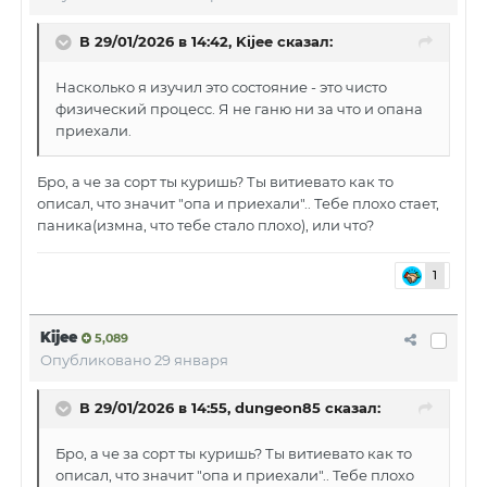
В 29/01/2026 в 14:42,
Kijee
сказал:
Насколько я изучил это состояние - это чисто
физический процесс. Я не ганю ни за что и опана
приехали.
Бро, а че за сорт ты куришь? Ты витиевато как то
описал, что значит "опа и приехали".. Тебе плохо стает,
паника(измна, что тебе стало плохо), или что?
1
Kijee
5,089
Опубликовано
29 января
В 29/01/2026 в 14:55,
dungeon85
сказал:
Бро, а че за сорт ты куришь? Ты витиевато как то
описал, что значит "опа и приехали".. Тебе плохо