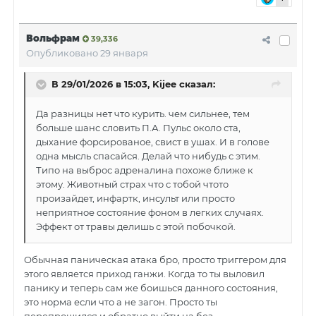
Вольфрам
39,336
Опубликовано
29 января
В 29/01/2026 в 15:03,
Kijee
сказал:
Да разницы нет что курить. чем сильнее, тем
больше шанс словить П.А. Пульс около ста,
дыхание форсированое, свист в ушах. И в голове
одна мысль спасайся. Делай что нибудь с этим.
Типо на выброс адреналина похоже ближе к
этому. Животный страх что с тобой чтото
произайдет, инфартк, инсульт или просто
неприятное состояние фоном в легких случаях.
Эффект от травы делишь с этой побочкой.
Обычная паническая атака бро, просто триггером для
этого является приход ганжи. Когда то ты выловил
панику и теперь сам же боишься данного состояния,
это норма если что а не загон. Просто ты