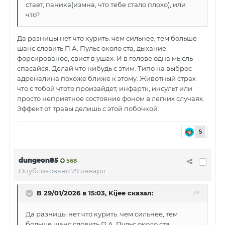
стает, паника(измна, что тебе стало плохо), или
что?
Да разницы нет что курить. чем сильнее, тем больше
шанс словить П.А. Пульс около ста, дыхание
форсированое, свист в ушах. И в голове одна мысль
спасайся. Делай что нибудь с этим. Типо на выброс
адреналина похоже ближе к этому. Животный страх
что с тобой чтото произайдет, инфартк, инсульт или
просто неприятное состояние фоном в легких случаях.
Эффект от травы делишь с этой побочкой.
5
dungeon85
568
Опубликовано
29 января
В 29/01/2026 в 15:03,
Kijee
сказал:
Да разницы нет что курить. чем сильнее, тем
больше шанс словить П.А. Пульс около ста,