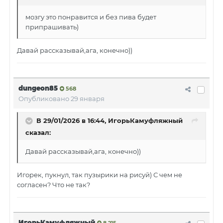
мозгу это понравится и без пива будет
припрашивать)
Давай рассказывай,ага, конечно))
dungeon85
568
Опубликовано
29 января
В 29/01/2026 в 16:44,
ИгорьКамуфляжный
сказал:
Давай рассказывай,ага, конечно))
Игорек, пукнул, так пузырики на рисуй) С чем не
согласен? Что не так?
ИгорьКамуфляжный