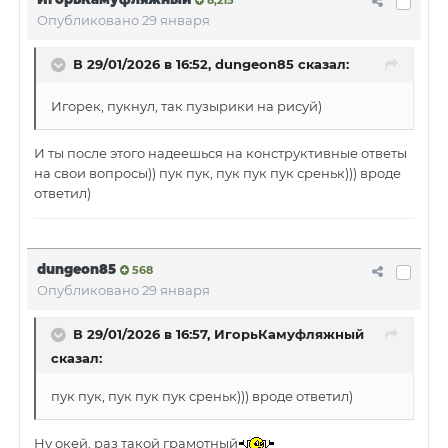
8,215
Опубликовано
29 января
В 29/01/2026 в 16:52,
dungeon85
сказал:
Игорек, пукнул, так пузырики на рисуй)
И ты после этого надеешься на конструктивные ответы
на свои вопросы)) пук пук, пук пук пук среньк))) вроде
ответил)
dungeon85
568
Опубликовано
29 января
В 29/01/2026 в 16:57,
ИгорьКамуфляжный
сказал:
пук пук, пук пук пук среньк))) вроде ответил)
Ну окей, раз такой грамотный