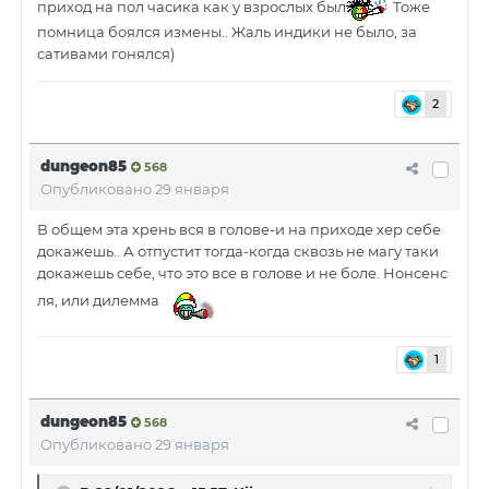
приход на пол часика как у взрослых был
Тоже
помница боялся измены.. Жаль индики не было, за
сативами гонялся)
2
dungeon85
568
Опубликовано
29 января
В общем эта хрень вся в голове-и на приходе хер себе
докажешь.. А отпустит тогда-когда сквозь не магу таки
докажешь себе, что это все в голове и не боле. Нонсенс
ля, или дилемма
1
dungeon85
568
Опубликовано
29 января