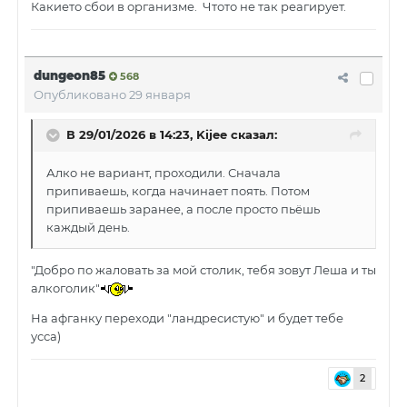
Какието сбои в организме. Чтото не так реагирует.
dungeon85
568
Опубликовано
29 января
В 29/01/2026 в 14:23,
Kijee
сказал:
Алко не вариант, проходили. Сначала
припиваешь, когда начинает поять. Потом
припиваешь заранее, а после просто пьёшь
каждый день.
"Добро по жаловать за мой столик, тебя зовут Леша и ты
алкоголик"
На афганку переходи "ландресистую" и будет тебе
усса)
2