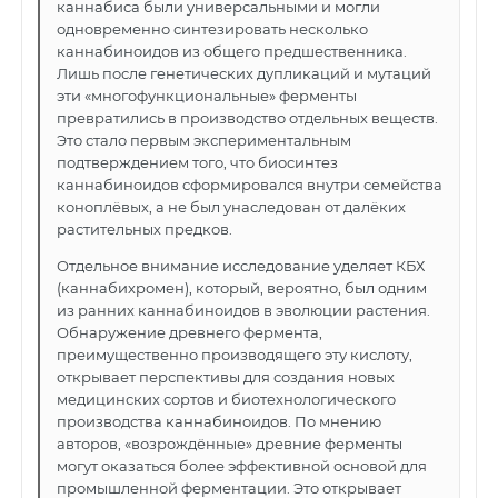
каннабиса были универсальными и могли
одновременно синтезировать несколько
каннабиноидов из общего предшественника.
Лишь после генетических дупликаций и мутаций
эти «многофункциональные» ферменты
превратились в производство отдельных веществ.
Это стало первым экспериментальным
подтверждением того, что биосинтез
каннабиноидов сформировался внутри семейства
коноплёвых, а не был унаследован от далёких
растительных предков.
Отдельное внимание исследование уделяет КБХ
(каннабихромен), который, вероятно, был одним
из ранних каннабиноидов в эволюции растения.
Обнаружение древнего фермента,
преимущественно производящего эту кислоту,
открывает перспективы для создания новых
медицинских сортов и биотехнологического
производства каннабиноидов. По мнению
авторов, «возрождённые» древние ферменты
могут оказаться более эффективной основой для
промышленной ферментации. Это открывает