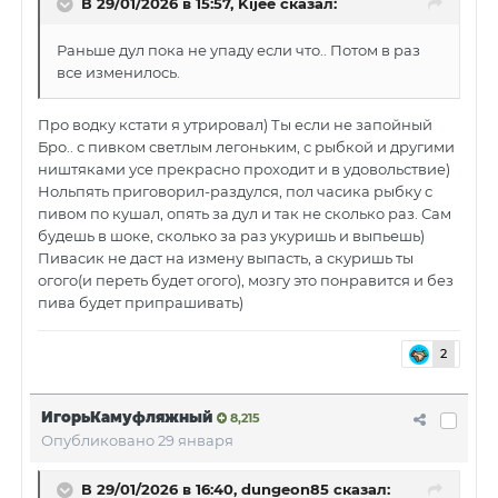
В 29/01/2026 в 15:57,
Kijee
сказал:
Раньше дул пока не упаду если что.. Потом в раз
все изменилось.
Про водку кстати я утрировал) Ты если не запойный
Бро.. с пивком светлым легоньким, с рыбкой и другими
ништяками усе прекрасно проходит и в удовольствие)
Нольпять приговорил-раздулся, пол часика рыбку с
пивом по кушал, опять за дул и так не сколько раз. Сам
будешь в шоке, сколько за раз укуришь и выпьешь)
Пивасик не даст на измену выпасть, а скуришь ты
огого(и переть будет огого), мозгу это понравится и без
пива будет припрашивать)
2
ИгорьКамуфляжный
8,215
Опубликовано
29 января
В 29/01/2026 в 16:40,
dungeon85
сказал: