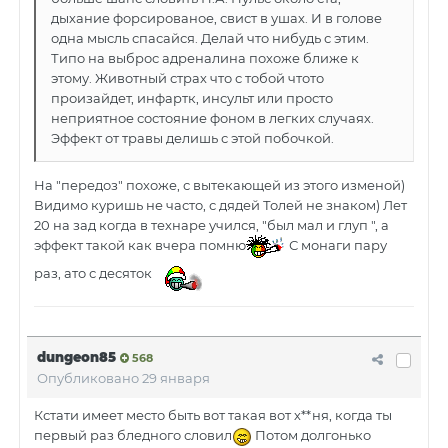
дыхание форсированое, свист в ушах. И в голове
одна мысль спасайся. Делай что нибудь с этим.
Типо на выброс адреналина похоже ближе к
этому. Животный страх что с тобой чтото
произайдет, инфартк, инсульт или просто
неприятное состояние фоном в легких случаях.
Эффект от травы делишь с этой побочкой.
На "передоз" похоже, с вытекающей из этого изменой)
Видимо куришь не часто, с дядей Толей не знаком) Лет
20 на зад когда в технаре учился, "был мал и глуп ", а
эффект такой как вчера помню
С монаги пару
раз, ато с десяток
dungeon85
568
Опубликовано
29 января
Кстати имеет место быть вот такая вот х**ня, когда ты
первый раз бледного словил
Потом долгонько