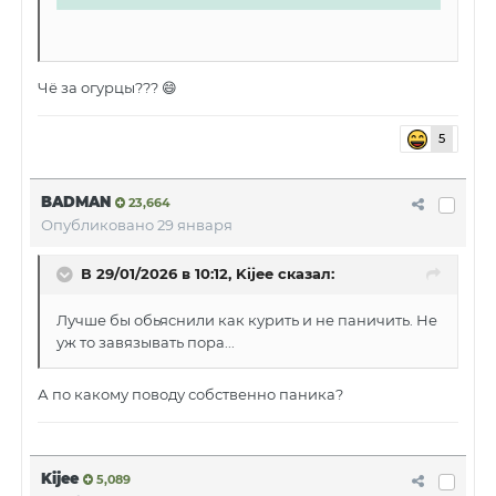
Чё за огурцы???
😄
5
BADMAN
23,664
Опубликовано
29 января
В 29/01/2026 в 10:12,
Kijee
сказал:
Лучше бы обьяснили как курить и не паничить. Не
уж то завязывать пора...
А по какому поводу собственно паника?
Kijee
5,089