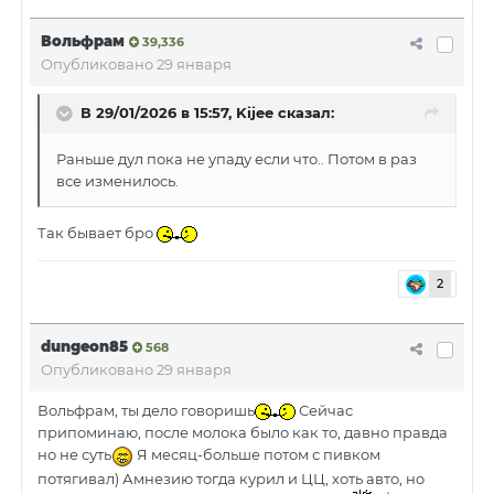
Вольфрам
39,336
Опубликовано
29 января
В 29/01/2026 в 15:57,
Kijee
сказал:
Раньше дул пока не упаду если что.. Потом в раз
все изменилось.
Так бывает бро
2
dungeon85
568
Опубликовано
29 января
Вольфрам, ты дело говоришь
Сейчас
припоминаю, после молока было как то, давно правда
но не суть
Я месяц-больше потом с пивком
потягивал) Амнезию тогда курил и ЦЦ, хоть авто, но