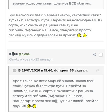
врачам идти, они ставят диагноз ВСД обычно.
Бро ты сколько лет с Марьей знаком, каков твой стаж?
Тут как бы есть три пути.. Перейти на новомодные KBD
сорта, исключить из рациона сативу и ее
гибриды("Афганка" наше все, "Кандагар" просто
песня)), ну или с дядей Толей за дружить
Kijee
5,089
Опубликовано
29 января
В 29/01/2026 в 15:46,
dungeon85
сказал:
Бро ты сколько лет с Марьей знаком, каков твой
стаж? Тут как бы есть три пути.. Перейти на
новомодные KBD сорта, исключить из рациона
сативу и ее гибриды("Афганка" наше все,
"Кандагар" просто песня)), ну или с дядей Толей за
дружить