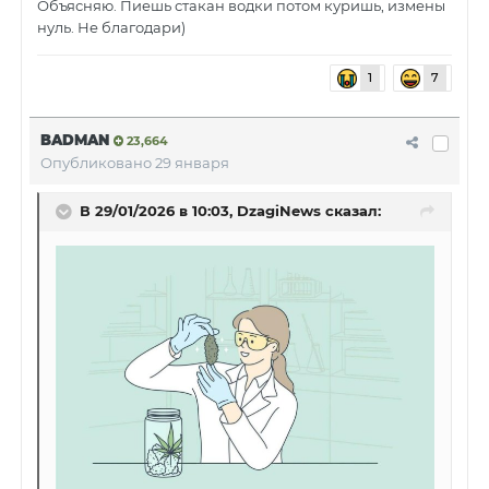
Объясняю. Пиешь стакан водки потом куришь, измены
нуль. Не благодари)
1
7
BADMAN
23,664
Опубликовано
29 января
В 29/01/2026 в 10:03,
DzagiNews
сказал: