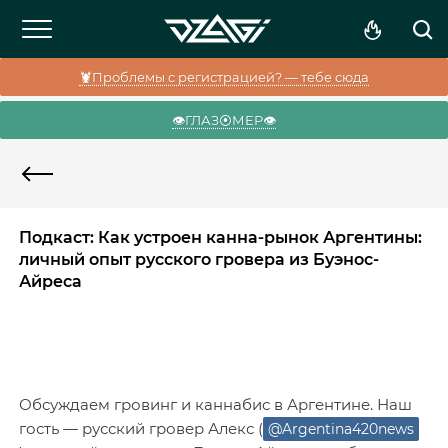
🦞Проблемы с регистрацией? — тебе сюда
👁️ГЛАЗ⦿МЕР👁️
Подкаст: Как устроен канна-рынок Аргентины:
личный опыт русского гровера из Буэнос-
Айреса
Обсуждаем гровинг и каннабис в Аргентине. Наш
гость — русский гровер Алекс (
@Argentina420news