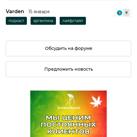
Varden
15 января
8
подкаст
аргентина
лайфстайл
Обсудить на форуме
Предложить новость