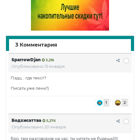
3 Комментария
SparrowDjan
3,216
Опубликовано
15 января
Пздц... где текст?
Писать уже лень?)
1
2
Бодхисаттва
5,276
Опубликовано
20 января
бро, там разговоров на час, ты читать не будешь))))