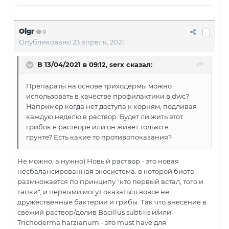
Olgr
0
Опубликовано
23 апреля, 2021
В 13/04/2021 в 09:12,
serx
сказал:
Препараты на основе триходермы можно
использовать в качестве профилактики в dwc?
Например когда нет доступа к корням, подливая
каждую неделю в раствор. Будет ли жить этот
грибок в растворе или он живет только в
грунте? Есть какие то противопоказания?
Не можно, а нужно) Новый раствор - это новая
несбалансированная экосистема. в которой биота
размножается по принципу "кто первый встал, того и
тапки", и первыми могут оказаться вовсе не
дружественные бактерии и грибы. Так что внесение в
свежий раствор/долив Bacillus subtilis и/или
Trichoderma harzianum - это must have для