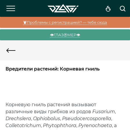
🦞Проблемы с регистрацией? — тебе сюда
👁️ГЛАЗ⦿МЕР👁️
Вредители растений: Корневая гниль
Корневую гниль растений вызывают
различные виды грибков из родов
Fusarium
,
Drechslera
,
Ophiobolus
,
Pseudocercosporella
,
Colletotrichum
,
Phytophthora
,
Pyrenochaeta
, а