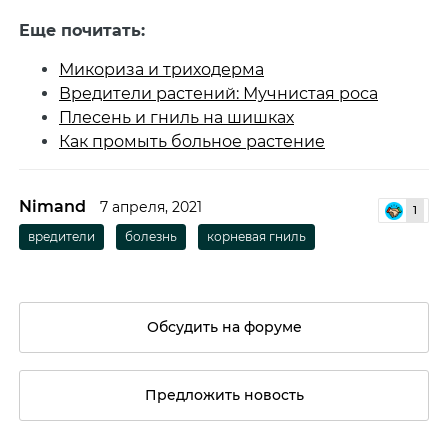
Еще почитать:
Микориза и триходерма
Вредители растений: Мучнистая роса
Плесень и гниль на шишках
Как промыть больное растение
Nimand
7 апреля, 2021
1
вредители
болезнь
корневая гниль
Обсудить на форуме
Предложить новость