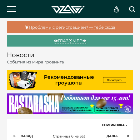
🦞Проблемы с регистрацией? — тебе сюда
👁️ГЛАЗ⦿МЕР👁️
Новости
События из мира гровинга
СОРТИРОВКА
НАЗАД
ДАЛЕЕ
Страница 6 из 333