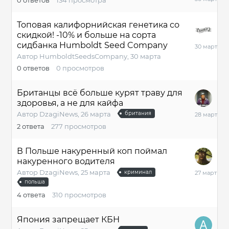
марта
Топовая калифорнийская генетика со
скидкой! -10% и больше на сорта
30
сидбанка Humboldt Seed Company
марта
Автор
HumboldtSeedsCompany
,
30 марта
0
ответов
0
просмотров
Британцы всё больше курят траву для
здоровья, а не для кайфа
28
Автор
DzagiNews
,
26 марта
британия
марта
2
ответа
277
просмотров
В Польше накуренный коп поймал
накуренного водителя
27
Автор
DzagiNews
,
25 марта
криминал
марта
польша
4
ответа
310
просмотров
Япония запрещает КБН