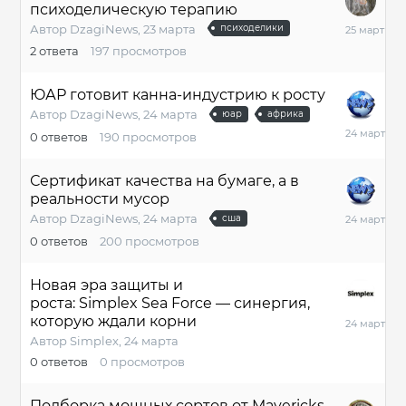
психоделическую терапию
25
Автор
DzagiNews
,
23 марта
психоделики
марта
2
ответа
197
просмотров
ЮАР готовит канна-индустрию к росту
Автор
DzagiNews
,
24 марта
юар
африка
24
0
ответов
190
просмотров
марта
Сертификат качества на бумаге, а в
реальности мусор
24
Автор
DzagiNews
,
24 марта
сша
марта
0
ответов
200
просмотров
Новая эра защиты и
роста: Simplex Sea Force — синергия,
24
которую ждали корни
марта
Автор
Simplex
,
24 марта
0
ответов
0
просмотров
Подборка мощных сортов от Mavericks