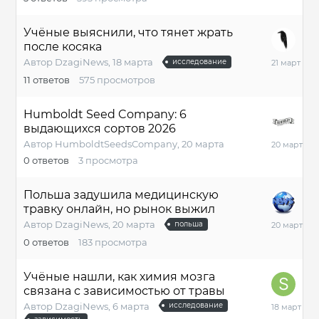
Учёные выяснили, что тянет жрать
после косяка
21
Автор
DzagiNews
,
18 марта
исследование
марта
11
ответов
575
просмотров
Humboldt Seed Company: 6
выдающихся сортов 2026
20
Автор
HumboldtSeedsCompany
,
20 марта
марта
0
ответов
3
просмотра
Польша задушила медицинскую
травку онлайн, но рынок выжил
20
Автор
DzagiNews
,
20 марта
польша
марта
0
ответов
183
просмотра
Учёные нашли, как химия мозга
связана с зависимостью от травы
18
Автор
DzagiNews
,
6 марта
исследование
марта