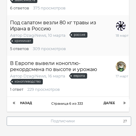
зависимость
6
ответов
375
просмотров
Под салатом везли 80 кг травы из
Ирана в Россию
18
Автор
DzagiNews
,
10 марта
россия
марта
криминал
5
ответов
309
просмотров
В Европе вывели коноплю-
рекордсмена по высоте и урожаю
17
Автор
DzagiNews
,
16 марта
европа
марта
коноплеводство
1
ответ
229
просмотров
НАЗАД
ДАЛЕЕ
Страница 6 из 333
Подписчики
27