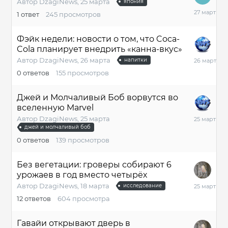
Автор
DzagiNews
,
25 марта
япония
27
1
ответ
245
просмотров
марта
Фэйк недели: новости о том, что Coca-
Cola планирует внедрить «канна-вкус»
26
Автор
DzagiNews
,
26 марта
напитки
марта
0
ответов
155
просмотров
Джей и Молчаливый Боб ворвутся во
вселенную Marvel
25
Автор
DzagiNews
,
25 марта
марта
джей и молчаливый боб
0
ответов
139
просмотров
Без вегетации: гроверы собирают 6
урожаев в год вместо четырёх
25
Автор
DzagiNews
,
18 марта
исследование
марта
12
ответов
604
просмотра
Гавайи открывают дверь в