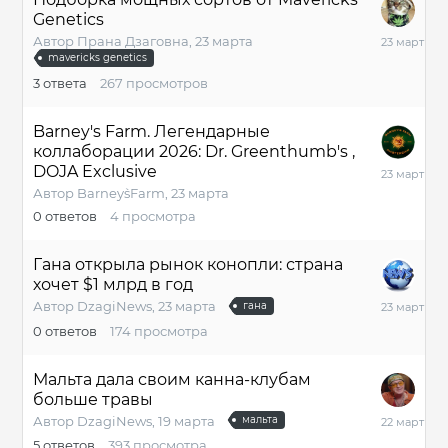
Genetics
23
Автор
Прана Дзаговна
,
23 марта
марта
mavericks genetics
3
ответа
267
просмотров
Barney's Farm. Легендарные
коллаборации 2026: Dr. Greenthumb's ,
23
DOJA Exclusive
марта
Автор
Barney`sFarm
,
23 марта
0
ответов
4
просмотра
Гана открыла рынок конопли: страна
хочет $1 млрд в год
23
Автор
DzagiNews
,
23 марта
гана
марта
0
ответов
174
просмотра
Мальта дала своим канна-клубам
больше травы
22
Автор
DzagiNews
,
19 марта
мальта
марта
5
ответов
393
просмотра