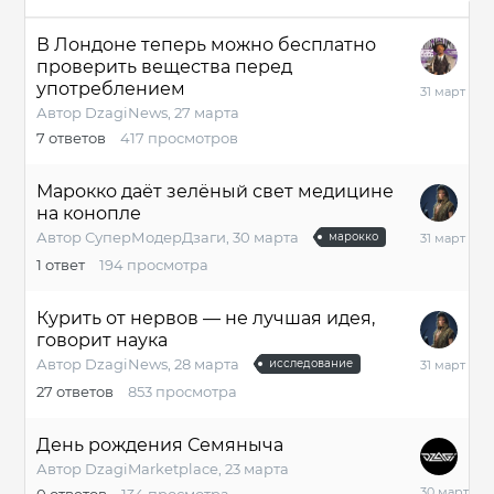
В Лондоне теперь можно бесплатно
проверить вещества перед
31
употреблением
марта
Автор
DzagiNews
,
27 марта
7
ответов
417
просмотров
Марокко даёт зелёный свет медицине
на конопле
31
Автор
СуперМодерДзаги
,
30 марта
марокко
марта
1
ответ
194
просмотра
Курить от нервов — не лучшая идея,
говорит наука
31
Автор
DzagiNews
,
28 марта
исследование
марта
27
ответов
853
просмотра
День рождения Семяныча
Автор
DzagiMarketplace
,
23 марта
30
0
ответов
134
просмотра