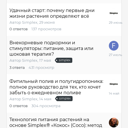
Удачный старт: почему первые дни
жизни растения определяют всё
29
Автор
Simplex
,
29 июня
июня
0
ответов
137
просмотров
Внекорневые подкормки и
стимуляторы: питание, защита или
27
шоковая терапия?
июля
Автор
Simplex
,
17 мая
simplex
3
ответа
431
просмотр
Фитильный полив и полугидропоника:
полное руководство для тех, кто хочет
14
забыть о ежедневном поливе
мая
Автор
Simplex
,
14 мая
simplex
0
ответов
304
просмотра
Технология питания растений на
основе Simplex® «Кокос» (Coco): метод