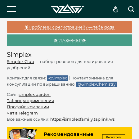
🦞Проблемы с регистрацией? — тебе сюда
👁️ГЛАЗ⦿МЕР👁️
Simplex
Simplex Club
— набор гроверов для тестирования
удобрений
Контакт для связи:
| Контакт химика для
@Simplex
консультаций по выращиванию:
@SimplexChemistry
Сайт:
simplex.garden
Таблицы применения
Профайл компании
Чат в Telegram
Все важные ссылки:
https://simplexfamily.taplink.ws