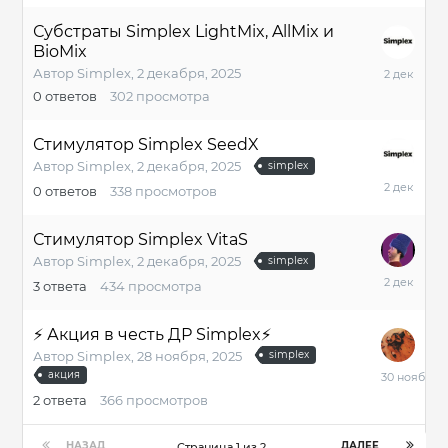
2025
Субстраты Simplex LightMix, AllMix и
BioMix
2
Автор
Simplex
,
2 декабря, 2025
декабря,
0
ответов
302
просмотра
2025
Стимулятор Simplex SeedX
Автор
Simplex
,
2 декабря, 2025
simplex
2
0
ответов
338
просмотров
декабря,
2025
Стимулятор Simplex VitaS
Автор
Simplex
,
2 декабря, 2025
simplex
2
3
ответа
434
просмотра
декабря,
2025
⚡️ Акция в честь ДР Simplex⚡️
Автор
Simplex
,
28 ноября, 2025
simplex
30
акция
ноября,
2
ответа
366
просмотров
2025
НАЗАД
ДАЛЕЕ
Страница 1 из 2