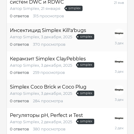
21
систем DWC и RDWC
января
Автор
Simplex
,
21 января
simplex
0
ответов
315
просмотров
Инсектицид Simplex Kill'a'bugs
Автор
Simplex
,
3 декабря, 2025
simplex
3
0
ответов
370
просмотров
декабря,
2025
Керамзит Simplex ClayPebbles
Автор
Simplex
,
3 декабря, 2025
simplex
3
0
ответов
259
просмотров
декабря,
2025
Simplex Coco Brick и Coco Plug
Автор
Simplex
,
3 декабря, 2025
simplex
3
0
ответов
284
просмотра
декабря,
2025
Регуляторы pH, Perfect и Test
Автор
Simplex
,
2 декабря, 2025
simplex
2
0
ответов
380
просмотров
декабря,