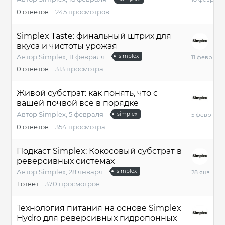
февраля
0
ответов
245
просмотров
Simplex Taste: финальный штрих для
вкуса и чистоты урожая
11
Автор
Simplex
,
11 февраля
simplex
февраля
0
ответов
313
просмотра
Живой субстрат: как понять, что с
вашей почвой всё в порядке
5
Автор
Simplex
,
5 февраля
simplex
февраля
0
ответов
354
просмотра
Подкаст Simplex: Кокосовый субстрат в
реверсивных системах
28
Автор
Simplex
,
28 января
simplex
января
1
ответ
370
просмотров
Технология питания на основе Simplex
Hydro для реверсивных гидропонных