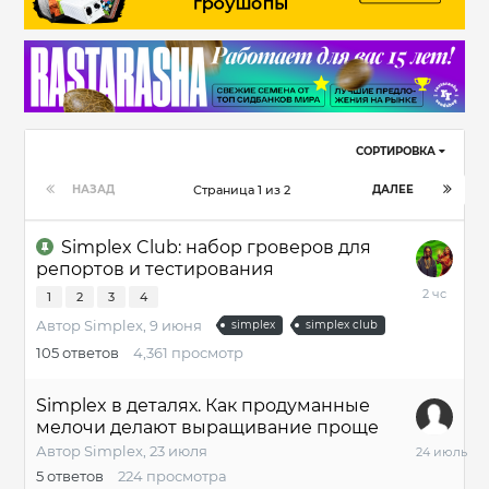
СОРТИРОВКА
НАЗАД
ДАЛЕЕ
Страница 1 из 2
Simplex Club: набор гроверов для
репортов и тестирования
2
1
2
3
4
часа
Автор
Simplex
,
9 июня
simplex
simplex club
назад
105
ответов
4,361
просмотр
Simplex в деталях. Как продуманные
мелочи делают выращивание проще
24
Автор
Simplex
,
23 июля
июля
5
ответов
224
просмотра