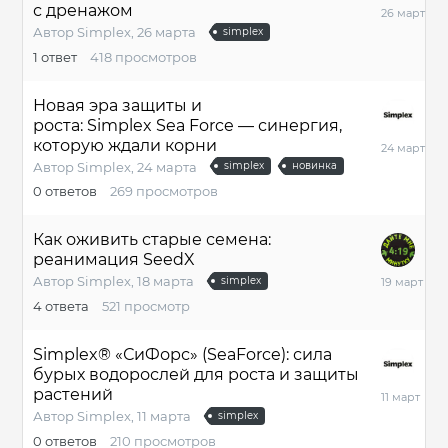
26
с дренажом
марта
Автор
Simplex
,
26 марта
simplex
1
ответ
418
просмотров
Новая эра защиты и
роста: Simplex Sea Force — синергия,
24
которую ждали корни
марта
Автор
Simplex
,
24 марта
simplex
новинка
0
ответов
269
просмотров
Как оживить старые семена:
реанимация SeedX
19
Автор
Simplex
,
18 марта
simplex
марта
4
ответа
521
просмотр
Simplex® «СиФорс» (SeaForce): сила
бурых водорослей для роста и защиты
11
растений
марта
Автор
Simplex
,
11 марта
simplex
0
ответов
210
просмотров