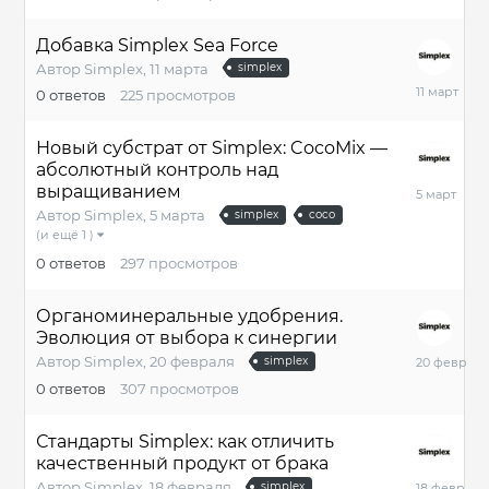
Добавка Simplex Sea Force
Автор
Simplex
,
11 марта
simplex
11
0
ответов
225
просмотров
марта
Новый субстрат от Simplex: CocoMix —
абсолютный контроль над
5
выращиванием
марта
Автор
Simplex
,
5 марта
simplex
coco
(и ещё 1 )
0
ответов
297
просмотров
Органоминеральные удобрения.
Эволюция от выбора к синергии
20
Автор
Simplex
,
20 февраля
simplex
февраля
0
ответов
307
просмотров
Стандарты Simplex: как отличить
качественный продукт от брака
18
Автор
Simplex
,
18 февраля
simplex