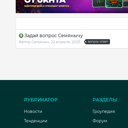
Задай вопрос Семянычу
Автор
Семяныч
,
22 апреля, 2025
вопрос-ответ
РУБРИКАТОР
РАЗДЕЛЫ
Новости
Гроупедия
Тенденции
Форум