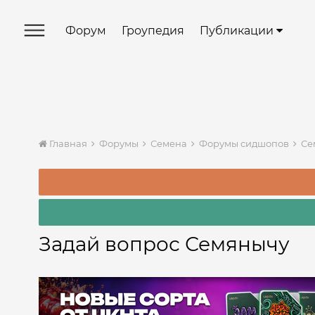
Форум
Гроупедия
Публикации
Главная
Форумы
Семена
Форумы сидшопов
Се
Задай вопрос Семянычу