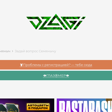
мяныч
Задай вопрос Семянычу
🦞Проблемы с регистрацией? — тебе сюда
👁️ГЛАЗ⦿МЕР👁️