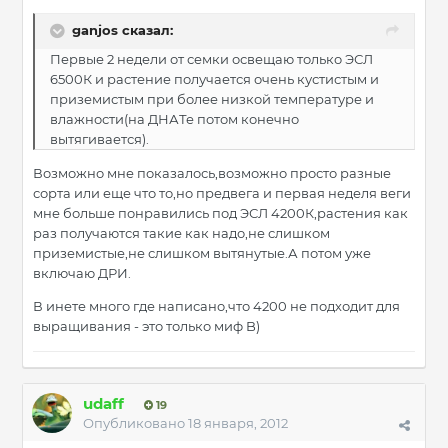
ganjos сказал:
Первые 2 недели от семки освещаю только ЭСЛ
6500К и растение получается очень кустистым и
приземистым при более низкой температуре и
влажности(на ДНАТе потом конечно
вытягивается).
Возможно мне показалось,возможно просто разные
сорта или еще что то,но предвега и первая неделя веги
мне больше понравились под ЭСЛ 4200К,растения как
раз получаются такие как надо,не слишком
приземистые,не слишком вытянутые.А потом уже
включаю ДРИ.
В инете много где написано,что 4200 не подходит для
выращивания - это только миф B)
udaff
19
Опубликовано
18 января, 2012