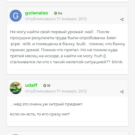
golenalex
34
Опубликовано
17 января, 2012
Не могу найти свой первый урожай :wall: . После
просушки результаты труда были опробованы :beer:
:pipe: :re16: и помещены в банку :bulk: . помню, что банку
принес домой. Помню что прятал. Но не помню куда.
третий месяц на исходе, а найти не могу :huh:((
сталкивался ли кто с такой нелепой ситуацией?? :blink:
udaff
19
Опубликовано
17 января, 2012
... мёд это очень уж хитрый предмет.
если он есть, то его сразу нет!