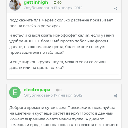
gettinhigh
40
Опубликовано
17 января, 2012
подскажите плз, через сколько растение показывает
пол на веге? я о регулярах
и есть-ли смысл юзать монофосфат калия, если у меня
удобрения GHE flora?? мб просто побольше флоры
давать, на окончании цвета, больше чем советует
производитель по таблице?
и еще циркон крутая штука, можно ее от семечки
давать или на цвете только?
electropapa
0
Опубликовано
17 января, 2012
Доброго времени суток всем. Подскажите пожалуйста
на цветении куст еще растет вверх? Просто в данный
момент выращиваю авто макси пупле 14 дней от
семечка и вроде как пол показал на высота вего ничего