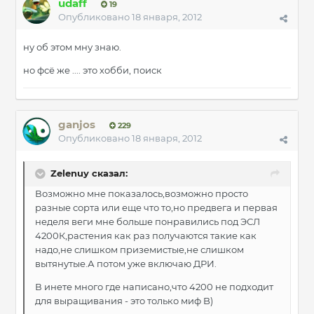
udaff
19
Опубликовано
18 января, 2012
ну об этом мну знаю.
но фсё же .... это хобби, поиск
ganjos
229
Опубликовано
18 января, 2012
Zelenuy сказал:
Возможно мне показалось,возможно просто
разные сорта или еще что то,но предвега и первая
неделя веги мне больше понравились под ЭСЛ
4200К,растения как раз получаются такие как
надо,не слишком приземистые,не слишком
вытянутые.А потом уже включаю ДРИ.
В инете много где написано,что 4200 не подходит
для выращивания - это только миф B)