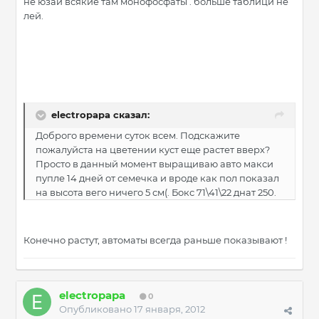
не юзай всякие там монофосфаты . больше таблици не
лей.
electropapa сказал:
Доброго времени суток всем. Подскажите
пожалуйста на цветении куст еще растет вверх?
Просто в данный момент выращиваю авто макси
пупле 14 дней от семечка и вроде как пол показал
на высота вего ничего 5 см(. Бокс 71\41\22 днат 250.
Конечно растут, автоматы всегда раньше показывают !
electropapa
0
Опубликовано
17 января, 2012