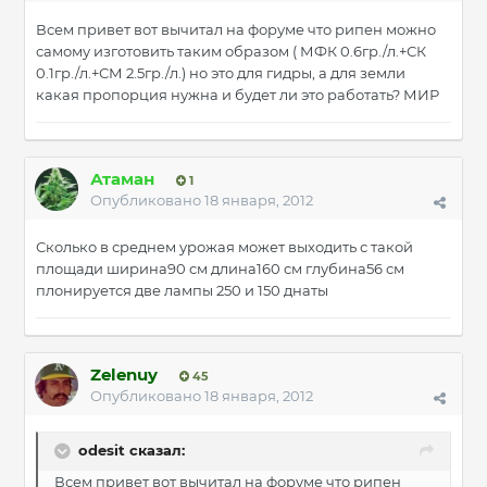
Всем привет вот вычитал на форуме что рипен можно
самому изготовить таким образом ( МФК 0.6гр./л.+СК
0.1гр./л.+СМ 2.5гр./л.) но это для гидры, а для земли
какая пропорция нужна и будет ли это работать? МИР
Атаман
1
Опубликовано
18 января, 2012
Сколько в среднем урожая может выходить с такой
площади ширина90 см длина160 см глубина56 см
плонируется две лампы 250 и 150 днаты
Zelenuy
45
Опубликовано
18 января, 2012
odesit сказал:
Всем привет вот вычитал на форуме что рипен