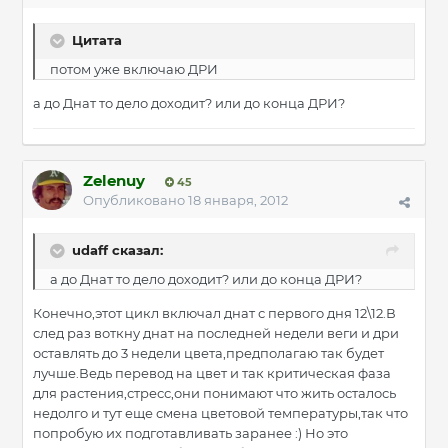
Цитата
потом уже включаю ДРИ
а до Днат то дело доходит? или до конца ДРИ?
Zelenuy
45
Опубликовано
18 января, 2012
udaff сказал:
а до Днат то дело доходит? или до конца ДРИ?
Конечно,этот цикл включал днат с первого дня 12\12.В
след раз воткну днат на последней недели веги и дри
оставлять до 3 недели цвета,предполагаю так будет
лучше.Ведь перевод на цвет и так критическая фаза
для растения,стресс,они понимают что жить осталось
недолго и тут еще смена цветовой температуры,так что
попробую их подготавливать заранее :) Но это