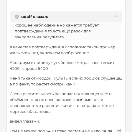
udaff сказал:
хорошее наблюдение но кажется требует
подтверждения то есть ещо разок для
закрепления результата.
в качестве подтверждения использую такой пример,
жаль фоты нет, включаем воображение.
Аквариум в ширину чуть больше метра, слева висит
4200.. справа 6400
меня тыкают мордой.. хуль ты всяких Хорьхов слушаешь,
а по факту то растёт смотри как!!!
Слева растительность развивается полноценнее и
обьёмнее, как по воде растихи с рыбами, так и
поверхностные растения какие-то.. справа заметно
мертвее обстановка.
видел глазами.
Тем не менее под 6400 тоже растёт и не надо ля-ля... :lol: