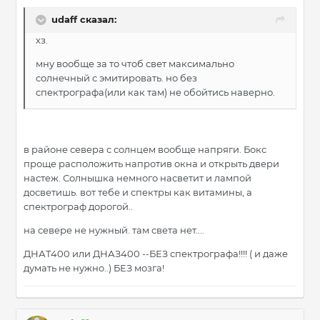
udaff сказал:
хз.
мну вообще за то чтоб свет максимально
солнечный с эмитировать. но без
спектрографа(или как там) не обойтись наверно.
в районе севера с солнцем вообще напряги. Бокс
проще расположить напротив окна и открыть двери
настеж. Солнышка немного насветит и лампой
досветишь. вот тебе и спектры как витамины, а
спектрограф дорогой..
на севере не нужный. там света нет....
ДНАТ400 или ДНАЗ400 --БЕЗ спектрографа!!!! ( и даже
думать не нужно..) БЕЗ мозга!