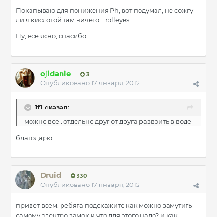
Покапываю для понижения Ph, вот подумал, не сожгу
ли я кислотой там ничего.. :rolleyes:
Ну, всё ясно, спасибо.
ojidanie
3
Опубликовано
17 января, 2012
1f1 сказал:
можно все , отдельно друг от друга развоить в воде
благодарю.
Druid
330
Опубликовано
17 января, 2012
привет всем. ребята подскажите как можно замутить
самому электро замок и что для этого надо? и как