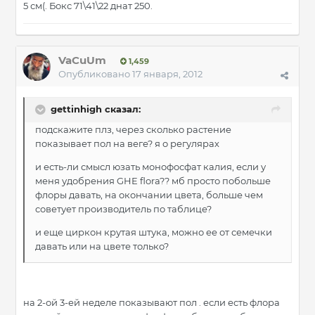
5 см(. Бокс 71\41\22 днат 250.
VaCuUm
1,459
Опубликовано
17 января, 2012
gettinhigh сказал:
подскажите плз, через сколько растение
показывает пол на веге? я о регулярах
и есть-ли смысл юзать монофосфат калия, если у
меня удобрения GHE flora?? мб просто побольше
флоры давать, на окончании цвета, больше чем
советует производитель по таблице?
и еще циркон крутая штука, можно ее от семечки
давать или на цвете только?
на 2-ой 3-ей неделе показывают пол . если есть флора