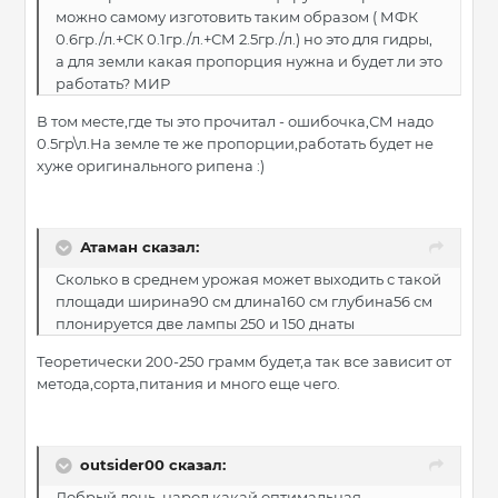
можно самому изготовить таким образом ( МФК
0.6гр./л.+СК 0.1гр./л.+СМ 2.5гр./л.) но это для гидры,
а для земли какая пропорция нужна и будет ли это
работать? МИР
В том месте,где ты это прочитал - ошибочка,СМ надо
0.5гр\л.На земле те же пропорции,работать будет не
хуже оригинального рипена :)
Атаман сказал:
Сколько в среднем урожая может выходить с такой
площади ширина90 см длина160 см глубина56 см
плонируется две лампы 250 и 150 днаты
Теоретически 200-250 грамм будет,а так все зависит от
метода,сорта,питания и много еще чего.
outsider00 сказал:
Добрый день, народ какай оптимальная