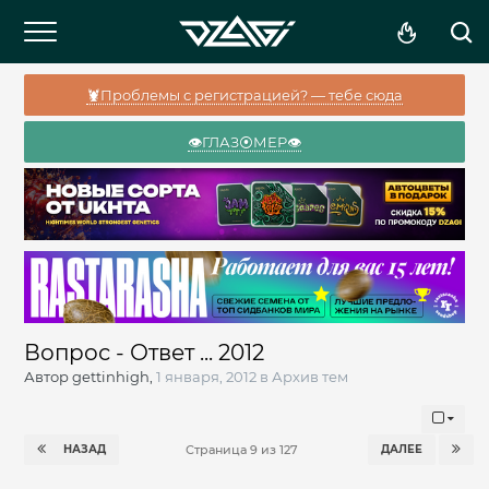
🦞Проблемы с регистрацией? — тебе сюда
👁️ГЛАЗ⦿МЕР👁️
Вопрос - Ответ ... 2012
Автор
gettinhigh
,
1 января, 2012
в
Архив тем
НАЗАД
ДАЛЕЕ
Страница 9 из 127