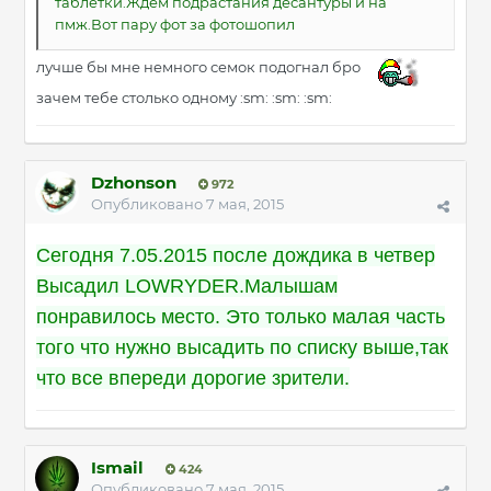
таблетки.Ждем подрастания десантуры и на
пмж.Вот пару фот за фотошопил
лучше бы мне немного семок подогнал бро
зачем тебе столько одному :sm: :sm: :sm:
Dzhonson
972
Опубликовано
7 мая, 2015
Сегодня 7.05.2015 после дождика в четвер
Высадил LOWRYDER.Малышам
понравилось место. Это только малая часть
того что нужно высадить по списку выше,так
что все впереди дорогие зрители.
Ismail
424
Опубликовано
7 мая, 2015