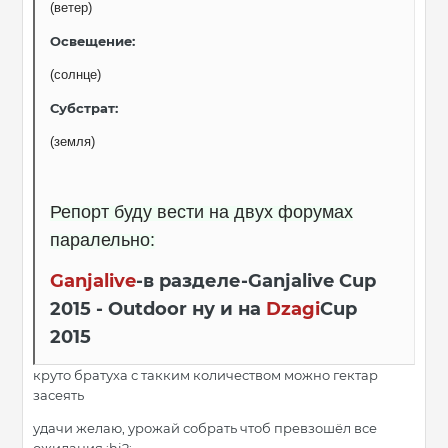
(ветер)
Освещение
:
(солнце)
Субстрат
:
(земля)
Репорт буду вести на двух форумах
паралельно:
Ganjalive
-в разделе-Ganjalive Cup
2015 - Outdoor ну и на
Dzagi
Cup
2015
круто братуха с такким количеством можно гектар
засеять
удачи желаю, урожай собрать чтоб превзошёл все