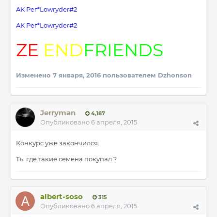
AK Рег*Lowryder#2
AK Рег*Lowryder#2
ZE
END
FRIENDS
Изменено
7 января, 2016
пользователем Dzhonson
Jerryman
4,187
Опубликовано
6 апреля, 2015
Конкурс уже закончился.
Ты где такие семена покупал ?
albert-soso
315
Опубликовано
6 апреля, 2015