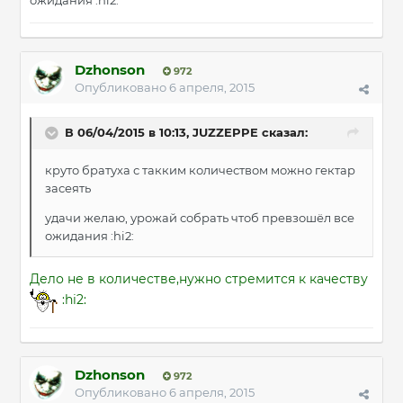
ожидания :hi2:
Dzhonson
972
Опубликовано
6 апреля, 2015
В 06/04/2015 в 10:13, JUZZEPPE сказал:
круто братуха с такким количеством можно гектар
засеять
удачи желаю, урожай собрать чтоб превзошёл все
ожидания :hi2:
Дело не в количестве,нужно стремится к качеству
:hi2:
Dzhonson
972
Опубликовано
6 апреля, 2015