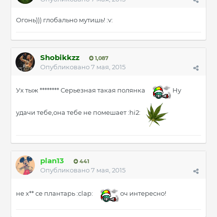
Огонь))) глобально мутишь! :v:
Shobikkzz
1,087
Опубликовано
7 мая, 2015
Ух тыж ******** Серьезная такая полянка
Ну
удачи тебе,она тебе не помешает :hi2:
plan13
441
Опубликовано
7 мая, 2015
не х** се плантарь :clap:
оч интересно!