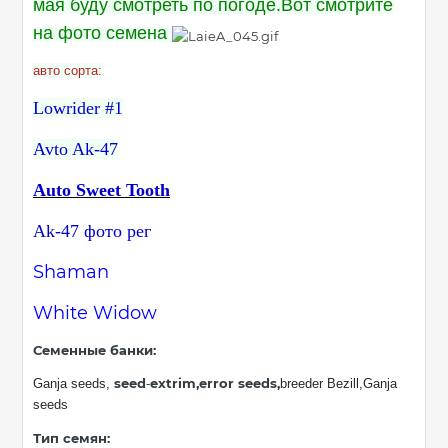
мая буду смотреть по погоде.Вот смотрите
на фото семена
авто сорта:
Lowrider #1
Avto Ak-47
Auto Sweet Tooth
Ak-47 фото рег
Shaman
White Widow
Семенные банки
:
seed
extrim,error seeds,
Ganja seeds,
-
breeder Bezill,Ganja
seeds
Тип семян: