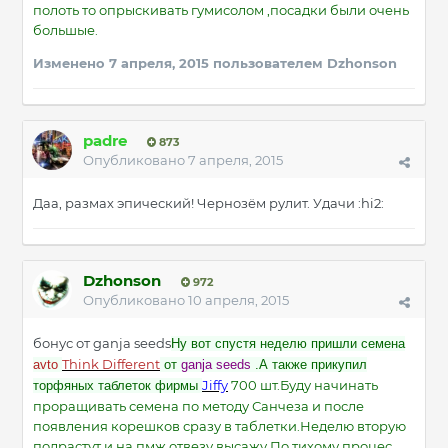
полоть то опрыскивать гумисолом ,посадки были очень
большые.
Изменено
7 апреля, 2015
пользователем Dzhonson
padre
873
Опубликовано
7 апреля, 2015
Даа, размах эпический! Чернозём рулит. Удачи :hi2:
Dzhonson
972
Опубликовано
10 апреля, 2015
бонус от ganja seeds
Ну вот спустя неделю пришли семена
Think Different
avto
от
ganja seeds
.А также прикупил
Jiffy
700 шт.Буду начинать
торфяных таблеток фирмы
проращивать семена по методу Санчеза и после
появления корешков сразу в таблетки.Неделю вторую
подрастут и на пмж отвезу высажу.По тихому процес