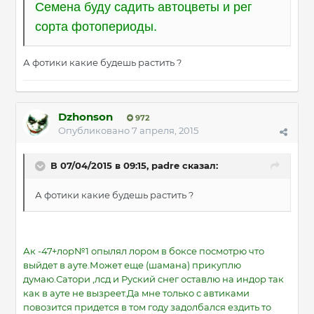
Семена буду садить автоцветы и рег
сорта фотопериоды.
А фотики какие будешь растить ?
Dzhonson
972
Опубликовано
7 апреля, 2015
В 07/04/2015 в 09:15, padre сказал:
А фотики какие будешь растить ?
Ак -47+лор№1 опылял лором в боксе посмотрю что
выйдет в ауте.Может еще (шамана) прикуплю
думаю.Сатори ,лсд и Руский снег оставлю на индор так
как в ауте не вызреет.Да мне только с автиками
повозится придется в том году задолбался ездить то