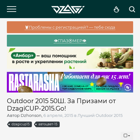
🦞Проблемы с регистрацией? — тебе сюда
👁️ГЛАЗ⦿МЕР👁️
Outdoor 2015 50Ш. За Призами от
DzagiCUP-2015.Go!
Автор
Dzhonson
,
6 апреля, 2015
в
Лучший Outdoor 2015
dzagicup15
автоцвет-15