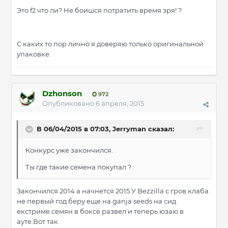
Это f2 что ли? Не боишся потратить время зря! ?
С каких то пор лично я доверяю только оригинальной
упаковке.
Dzhonson
972
Опубликовано
6 апреля, 2015
В 06/04/2015 в 07:03, Jerryman сказал:
Конкурс уже закончился.
Ты где такие семена покупал ?
Закончился 2014 а начнется 2015.У Bezzilla с гров клаба
не первый год беру еще на ganja seeds на сид
екстриме.семян в боксе развел и теперь юзаю в
ауте.Вот так