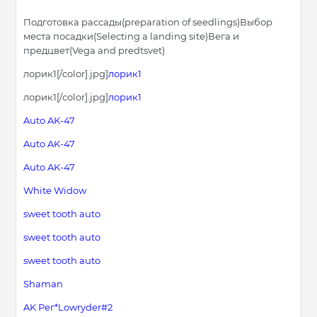
Подготовка рассады(preparation of seedlings)Выбор
места посадки(Selecting a landing site)Вега и
предцвет(Vega and predtsvet)
лорик1[/color].jpg]
лорик1
лорик1[/color].jpg]
лорик1
Auto AK-47
Auto AK-47
Auto AK-47
White Widow
sweet tooth auto
sweet tooth auto
sweet tooth auto
Shaman
AK Рег*Lowryder#2