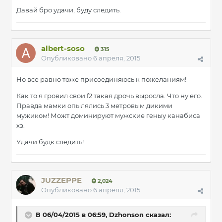
Давай бро удачи, буду следить.
albert-soso
315
Опубликовано
6 апреля, 2015
Но все равно тоже присоединяюсь к пожеланиям!
Как то я гровил свои f2 такая дрочь выросла. Что ну его.
Правда мамки опылялись 3 метровым дикими
мужиком! Можт доминируют мужские геныу канабиса
хз.
Удачи будк следить!
JUZZEPPE
2,024
Опубликовано
6 апреля, 2015
В 06/04/2015 в 06:59, Dzhonson сказал: