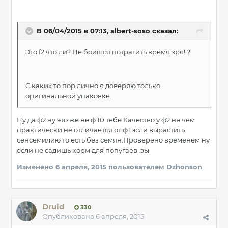
В 06/04/2015 в 07:13, albert-soso сказал:
Это f2 что ли? Не боишся потратить время зря! ?
С каких то пор лично я доверяю только
оригинальной упаковке.
Ну да ф2 ну это же не ф 10 тебе.Качество у ф2 не чем
практически не отличается от ф1 эсли вырастить
сенсемилию то есть без семян.Проверено временем ну
если не садишь корм для попугаев .зы
Изменено
6 апреля, 2015
пользователем Dzhonson
Druid
330
Опубликовано
6 апреля, 2015