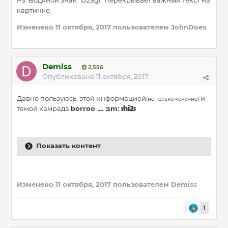
PS. Водяной знак "Dzagi" перекрывает важный текст на
картинке.
Изменено
11 октября, 2017
пользователем JohnDoex
Demiss
2,556
Опубликовано
11 октября, 2017
Давно пользуюсь, этой информацией
и
(не только конечно)
темой камрада
borroo .... :sm:
:hi2:
Показать контент
Изменено
11 октября, 2017
пользователем Demiss
1