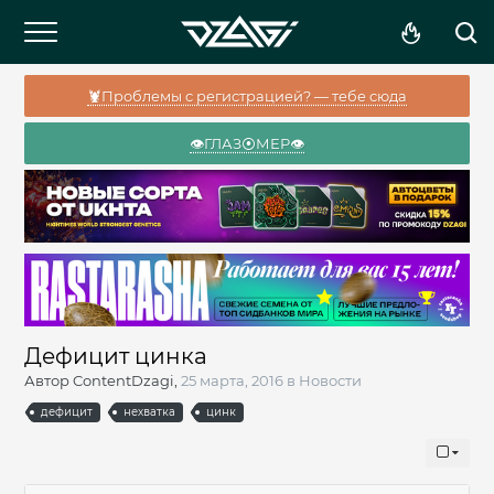
🦞Проблемы с регистрацией? — тебе сюда
👁️ГЛАЗ⦿МЕР👁️
Дефицит цинка
Автор
ContentDzagi
,
25 марта, 2016
в
Новости
дефицит
нехватка
цинк