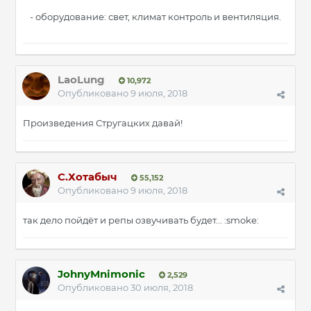
- оборудование: свет, климат контроль и вентиляция.
LaoLung
10,972
Опубликовано
9 июля, 2018
Произведения Стругацких давай!
С.Хотабыч
55,152
Опубликовано
9 июля, 2018
так дело пойдёт и репы озвучивать будет... :smoke:
JohnyMnimonic
2,529
Опубликовано
30 июля, 2018