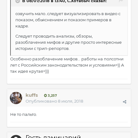
В 08/07/2018 в 13:40, С.Хотабыч сказал:
озвучить мало..следует визуализировать в видео с
показом, обьяснением и показом примеров в
кадре.
Следует проводить анализы, обзоры,
разоблачения мифов и другие просто интересные
истории с трип-репортов.
Особенно разоблачение мифов... работы на полсотни
лет с Российским законодательством и условиями=)) А
так идея крутая=)))
kuffs
3,257
Опубликовано
8 июля, 2018
Не то пальто.
Гость ламинарий