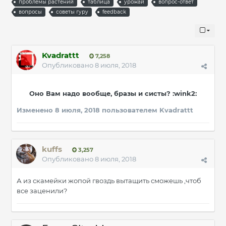
проблемы растений
таблица
урожай
вопрос-ответ
вопросы
советы гуру
feedback
Kvadrattt
7,258
Опубликовано
8 июля, 2018
Оно Вам надо вообще, бразы и систы? :wink2:
Изменено
8 июля, 2018
пользователем Kvadrattt
kuffs
3,257
Опубликовано
8 июля, 2018
А из скамейки жопой гвоздь вытащить сможешь ,чтоб
все заценили?