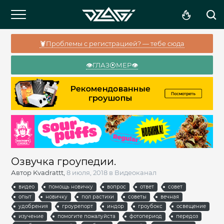
🦞Проблемы с регистрацией? — тебе сюда
👁️ГЛАЗ⦿МЕР👁️
Озвучка гроупедии.
Автор
Kvadrattt
,
8 июля, 2018
в
Видеоканал
видео
помощь новичку
вопрос
ответ
совет
опыт
новичку
пол растихи
советы
вечная
удобрения
гроурепорт
индор
гроубокс
освещение
изучение
помогите пожалуйста
фотопериод
передоз