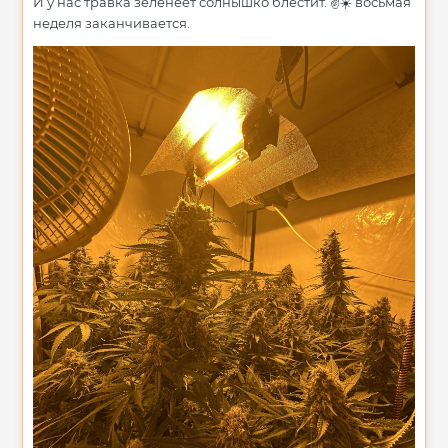
И у нас травка зеленеет солнышко блестит.
восьмая
✌️
☀️
неделя заканчивается.