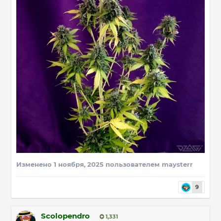
Изменено
1 ноября, 2025
пользователем maysterr
9
Scolopendro
1,331