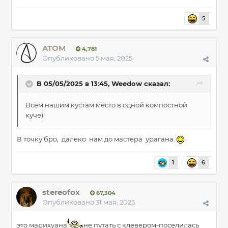
5
ATOM
4,781
Опубликовано
5 мая, 2025
В 05/05/2025 в 13:45,
Weedow
сказал:
Всем нашим кустам место в одной компостной
куче)
В точку бро, далеко нам до мастера урагана.
1
6
stereofox
67,304
Опубликовано
31 мая, 2025
это марихуана
не путать с клевером-поселилась