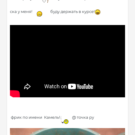
ска у меня!
буду держать в курсе!
фрик по имени Камель!
@ точка ру