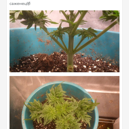
саженец
🤣