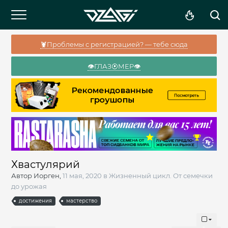
🦞Проблемы с регистрацией? — тебе сюда
👁️ГЛАЗ⦿МЕР👁️
Хвастулярий
Автор
Иорген
,
11 мая, 2020
в
Жизненный цикл. От семечки
до урожая
достижения
мастерство