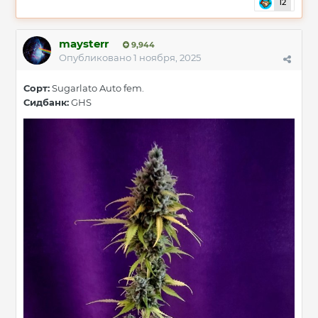
12
maysterr
9,944
Опубликовано
1 ноября, 2025
Сорт:
Sugarlato
Auto
fem.
Сидбанк:
GHS