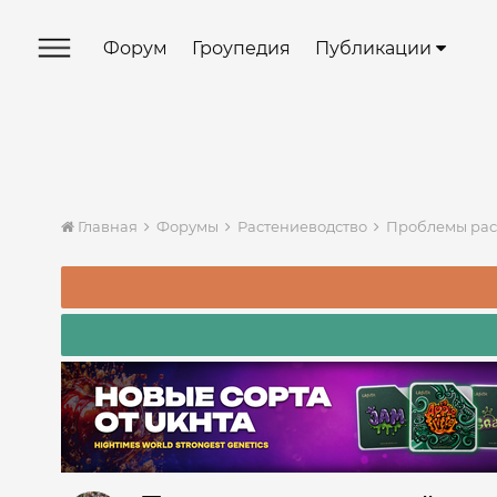
Форум
Гроупедия
Публикации
Главная
Форумы
Растениеводство
Проблемы ра