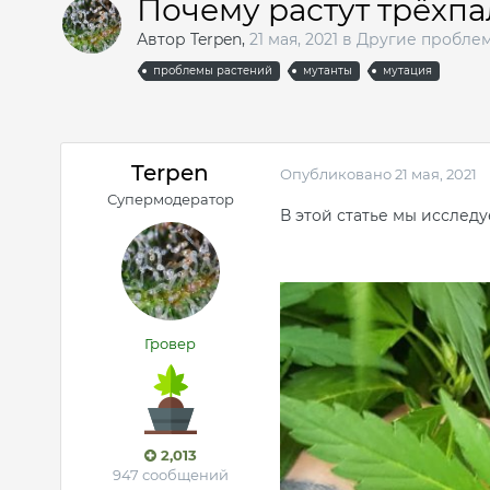
Почему растут трёхпа
Автор
Terpen
,
21 мая, 2021
в
Другие пробле
проблемы растений
мутанты
мутация
Terpen
Опубликовано
21 мая, 2021
Супермодератор
В этой статье мы исслед
Гровер
2,013
947 сообщений