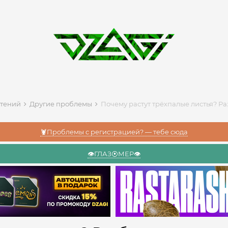
стений
Другие проблемы
Почему растут трёхпалые листья? Р
🦞Проблемы с регистрацией? — тебе сюда
👁️ГЛАЗ⦿МЕР👁️