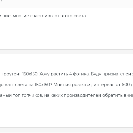
т?
яние, многие счастливы от этого света
е гроутент 150х150. Хочу растить 4 фотика. Буду признате
до ватт света на 150х150? Мнения рознятся, интервал от 600 д
самый топ топчиков, на каких производителей обратить вни