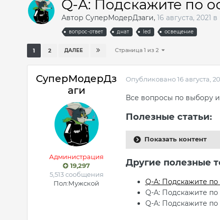
Q-A: Подскажите по 
Автор
СуперМодерДзаги
,
16 августа, 2021
в
вопрос-ответ
днат
led
освещение
Страница 1 из 2
1
2
ДАЛЕЕ
СуперМодерДз
Опубликовано
16 августа, 20
аги
Все вопросы по выбору и
Полезные статьи:
Показать контент
Администрация
Другие полезные т
19,297
5,513 сообщения
Q-A: Подскажите по
Пол:
Мужской
Q-A: Подскажите по
Q-A: Подскажите по