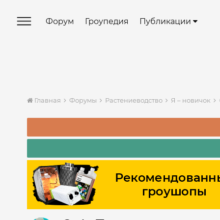
Форум
Гроупедия
Публикации
Главная
Форумы
Растениеводство
Я – новичок