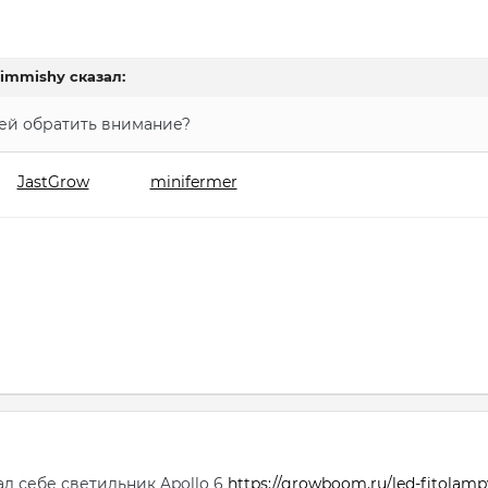
jimmishy
сказал:
ей обратить внимание?
JastGrow
minifermer
ал себе светильник Apollo 6
https://growboom.ru/led-fitolampy-i