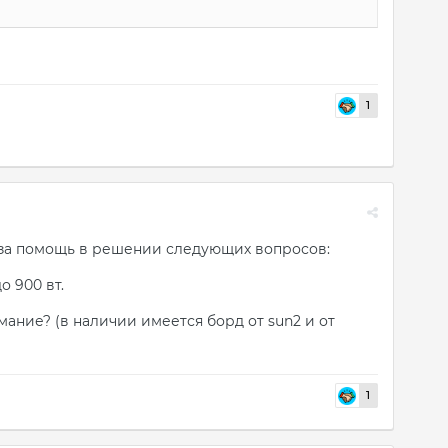
1
лен за помощь в решении следующих вопросов:
о 900 вт.
мание? (в наличии имеется борд от sun2 и от
1