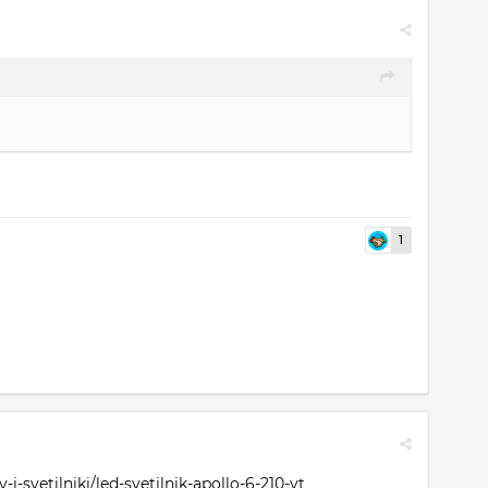
1
-svetilniki/led-svetilnik-apollo-6-210-vt