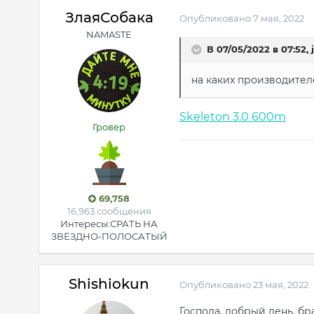
ЗлаяСобака
Опубликовано
7 мая, 2022
NAMASTE
В 07/05/2022 в 07:52,
на каких производител
Skeleton 3.0 600m
Гровер
69,758
16,963 сообщения
Интересы:
СРАТЬ НА
ЗВЁЗДНО-ПОЛОСАТЫЙ
Shishiokun
Опубликовано
23 мая, 2022
Господа, добрый день, бр