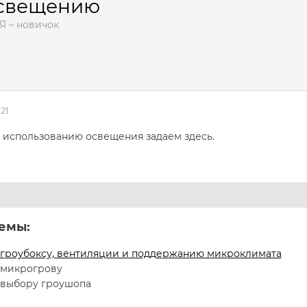
освещению
Я – новичок
21
 использованию освещения задаем здесь.
емы:
 гроубоксу, вентиляции и поддержанию микроклимата
 микрогрову
 выбору гроушопа