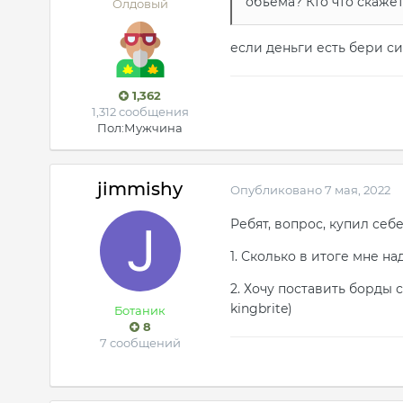
объёма? Кто что скаже
Олдовый
если деньги есть бери си
1,362
1,312 сообщения
Пол:
Мужчина
jimmishy
Опубликовано
7 мая, 2022
Ребят, вопрос, купил себ
1. Сколько в итоге мне на
2. Хочу поставить борды 
kingbrite)
Ботаник
8
7 сообщений