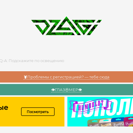
Q-A: Подскажите по освещению
🦞Проблемы с регистрацией? — тебе сюда
👁️ГЛАЗ⦿МЕР👁️