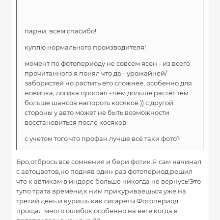
парни, всем спасибо!
куплю нормального производителя!
момент по фотопериоду не совсем ясен - из всего
прочитанного я понял что да - урожайней/
забористей но растить его сложнее, особенно для
новичка, логика простая - чем дольше растет тем
больше шансов напороть косяков )) с другой
стороны у авто может не быть возможности
восстановиться после косяков
с учетом того что профан лучше всё таки фото?
Бро,отбрось все сомнения и бери фотик.Я сам начинал
с автоцветов,но подняв один раз фотопериод,решил
что к автикам в индоре больше никогда не вернусь!Это
тупо трата времени,к ним прикуриваешься уже на
третий день и куришь как сигареты.Фотопериод
прощал много ошибок,особенно на веге,когда в