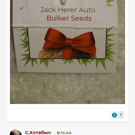
1
С.Хотабыч
55,146