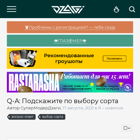
🦞Проблемы с регистрацией? — тебе сюда
👁️ГЛАЗ⦿МЕР👁️
Q-A: Подскажите по выбору сорта
Автор
СуперМодерДзаги
,
17 августа, 2021
в
Я – новичок
вопрос-ответ
выбор сорта