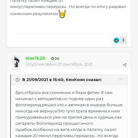
палатку лазил каждые 20
минут,переливы,передозы...Но всегда по итогу радовал
конечным результатом
3
starik25
30
Опубликовано
21 сентября, 2021
В 21/09/2021 в 15:40,
КенКизи
сказал:
Бро,отбрось все сомнения и бери фотик.Я сам
начинал с автоцветов,но подняв один раз
фотопериод,решил что к автикам в индоре больше
никогда не вернусь!Это тупо трата времени,к ним
прикуриваешься уже на третий день и куришь как
сигареты.Фотопериод прощал много
ошибок,особенно на веге,когда в палатку лазил
каждые 20 минут,переливы,передозы...Но всегда