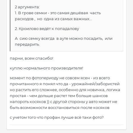
2 аргумента:
1. В грове семки - это самая дешёвая часть
расходов , но одна из самых важных...
2. Кроилово ведёт к попадалову
А сию семку всегда в ауте можно посадить, или
передарить.
парни, всем спасибо!
куплю нормального производителя!
момент по фотопериоду не совсем ясен - из всего
прочитанного я понял что да - урожайней/забористей
но растить его сложнее, особенно для новичка, логика
простая - чем дольше растет тем больше шансов
напороть косяков )) с другой стороны у авто может не
быть возможности восстановиться после косяков
с учетом того что профан лучше всё таки фото?