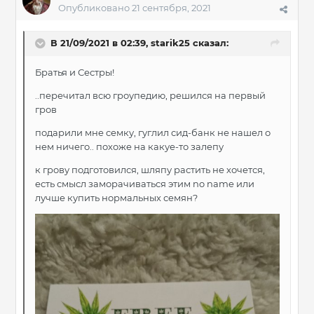
Опубликовано
21 сентября, 2021
В 21/09/2021 в 02:39,
starik25
сказал:
Братья и Сестры!
..перечитал всю гроупедию, решился на первый
гров
подарили мне семку, гуглил сид-банк не нашел о
нем ничего.. похоже на какуе-то залепу
к грову подготовился, шляпу растить не хочется,
есть смысл заморачиваться этим no name или
лучше купить нормальных семян?