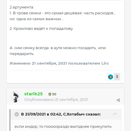
2 аргумента:
1. В грове семки - это самая дешёвая часть расходов ,
но одна из самых важных...
2. Кроилово ведёт к попадалову
А сию семку всегда в ауте можно посадить, или
передарить.
Изменено
21 сентября, 2021
пользователем Llrc
3
starik25
30
Опубликовано
21 сентября, 2021
В 21/09/2021 в 02:42,
С.Хотабыч
сказал:
если индор, то гооооораздо выгоднее прикупить