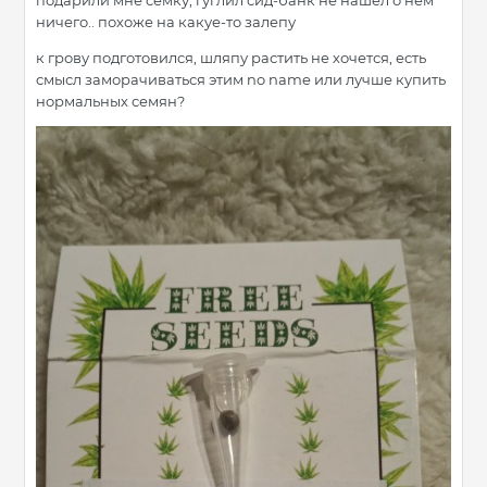
подарили мне семку, гуглил сид-банк не нашел о нем
ничего.. похоже на какуе-то залепу
к грову подготовился, шляпу растить не хочется, есть
смысл заморачиваться этим no name или лучше купить
нормальных семян?