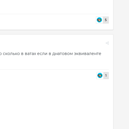
5
о сколько в ватах если в днатовом эквиваленте
1