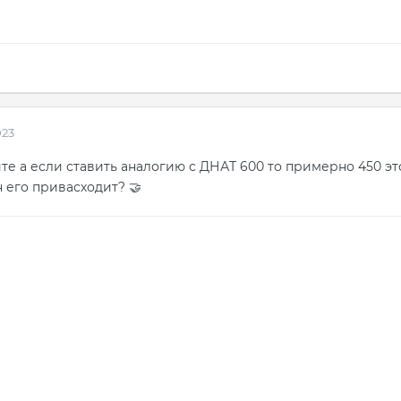
023
те а если ставить аналогию с ДНАТ 600 то примерно 450 эт
н его привасходит?
🤝