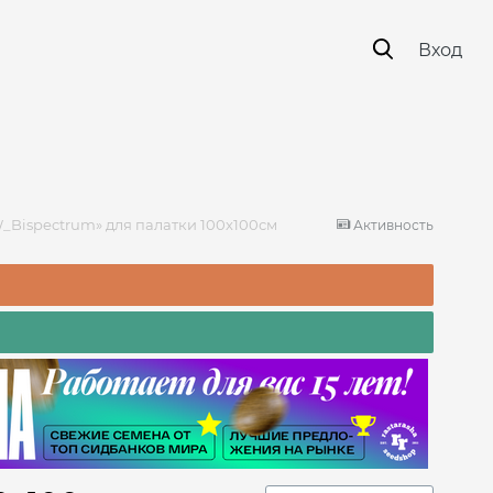
Вход
_Bispectrum» для палатки 100х100см
Активность