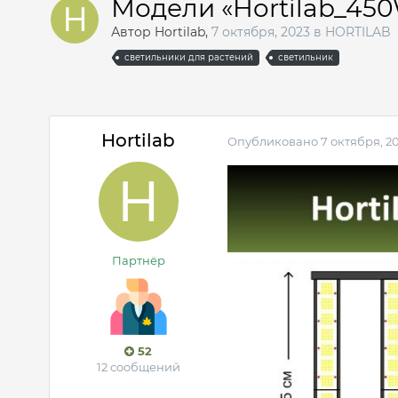
Модели «Hortilab_450
Автор
Hortilab
,
7 октября, 2023
в
HORTILAB
светильники для растений
светильник
Hortilab
Опубликовано
7 октября, 2
Партнёр
52
12 сообщений