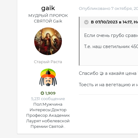
gaik
Опубликовано
7 октября, 2
МУДРЫЙ ПРОРОК
СВЯТОЙ Gaik
В 07/10/2023 в 14:17,
Ho
Если очень грубо срав
Т.е. наш светильник 45
Старый Раста
Спасибо
а какайя цена 
🤝
Тоесть и на вегетацию и 
1,909
5,231 сообщение
Пол:
Мужчина
Интересы:
Доктор
Професор Академик
Лаурят нобелевской
Премии Святой .