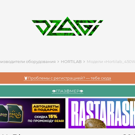
изводители оборудования
HORTILAB
Модели «Hortilab_450W
🦞Проблемы с регистрацией? — тебе сюда
👁️ГЛАЗ⦿МЕР👁️