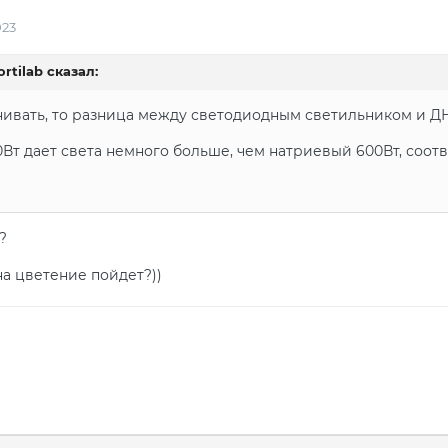
023
rtilab
сказал:
нивать, то разница между светодиодным светильником и ДНА
0Вт дает света немного больше, чем натриевый 600Вт, соот
?
на цветение пойдет?))