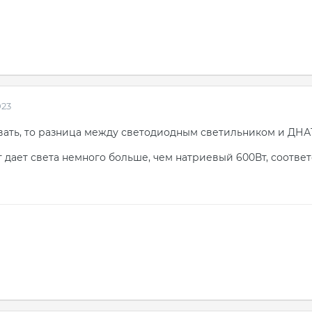
023
вать, то разница между светодиодным светильником и ДНАТ 
т дает света немного больше, чем натриевый 600Вт, соотве