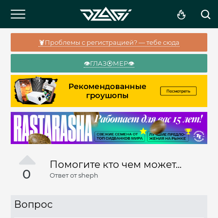
🦞Проблемы с регистрацией? — тебе сюда
👁️ГЛАЗ⦿МЕР👁️
Помогите кто чем может...
0
Ответ от
sheph
Вопрос