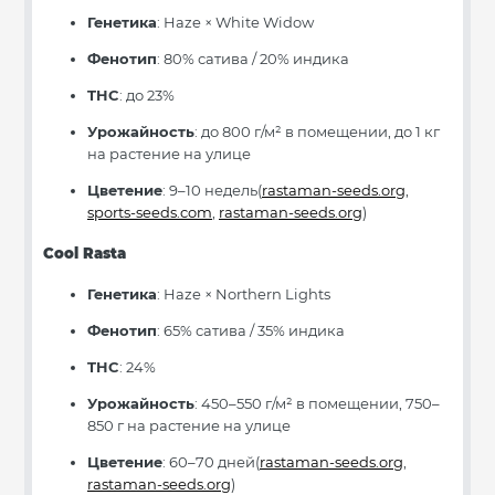
Генетика
: Haze × White Widow
Фенотип
: 80% сатива / 20% индика
THC
: до 23%
Урожайность
: до 800 г/м² в помещении, до 1 кг
на растение на улице
Цветение
: 9–10 недель(
rastaman-seeds.org
,
sports-seeds.com
,
rastaman-seeds.org
)
Cool Rasta
Генетика
: Haze × Northern Lights
Фенотип
: 65% сатива / 35% индика
THC
: 24%
Урожайность
: 450–550 г/м² в помещении, 750–
850 г на растение на улице
Цветение
: 60–70 дней(
rastaman-seeds.org
,
rastaman-seeds.org
)