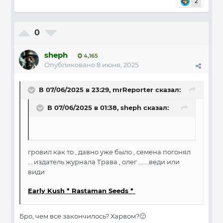
2
0
sheph
4,165
Опубликовано
8 июня, 2025
В 07/06/2025 в 23:29,
mrReporter
сказал:
В 07/06/2025 в 01:38,
sheph
сказал:
гровил как то , давно уже было , семена погонял
....издатель журнала Трава , олег .......веди или
види
Early Kush * Rastaman Seeds *
Бро, чем все закончилось? Харвом?
🙂