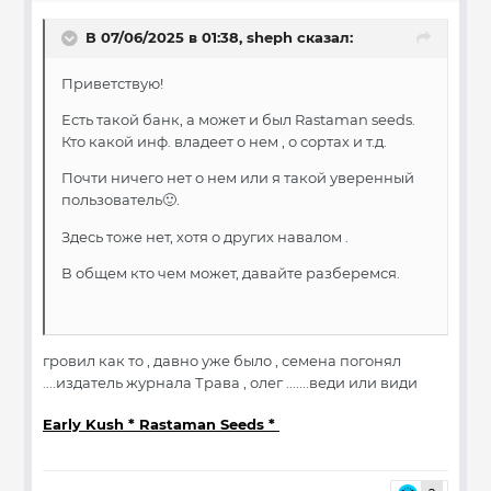
В 07/06/2025 в 01:38,
sheph
сказал:
Приветствую!
Есть такой банк, а может и был Rastaman seeds.
Кто какой инф. владеет о нем , о сортах и т.д.
Почти ничего нет о нем или я такой уверенный
пользователь
.
🙂
Здесь тоже нет, хотя о других навалом .
В общем кто чем может, давайте разберемся.
гровил как то , давно уже было , семена погонял
....издатель журнала Трава , олег .......веди или види
Early Kush * Rastaman Seeds *