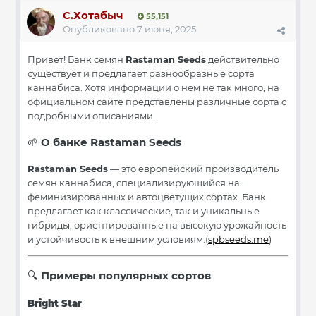
С.Хотабыч
55,151
Опубликовано
7 июня, 2025
Привет! Банк семян
Rastaman Seeds
действительно
существует и предлагает разнообразные сорта
каннабиса. Хотя информации о нём не так много, на
официальном сайте представлены различные сорта с
подробными описаниями.
О банке Rastaman Seeds
🌱
Rastaman Seeds
— это европейский производитель
семян каннабиса, специализирующийся на
феминизированных и автоцветущих сортах. Банк
предлагает как классические, так и уникальные
гибриды, ориентированные на высокую урожайность
и устойчивость к внешним условиям.(
spbseeds.me
)
Примеры популярных сортов
🔍
Bright Star