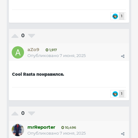
1
0
aZo9
1,917
Опубликовано
7 июня, 2025
Cool Rasta понравился.
1
0
mrReporter
10,496
Опубликовано
7 июня, 2025