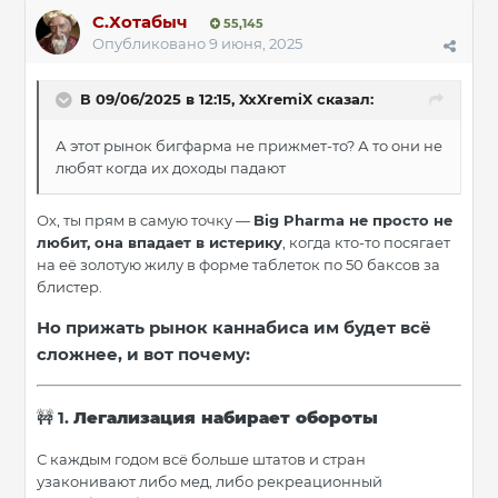
С.Хотабыч
55,145
Опубликовано
9 июня, 2025
В 09/06/2025 в 12:15,
XxXremiX
сказал:
А этот рынок бигфарма не прижмет-то? А то они не
любят когда их доходы падают
Ох, ты прям в самую точку —
Big Pharma не просто не
любит, она впадает в истерику
, когда кто-то посягает
на её золотую жилу в форме таблеток по 50 баксов за
блистер.
Но прижать рынок каннабиса им будет всё
сложнее, и вот почему:
1.
Легализация набирает обороты
🚧
С каждым годом всё больше штатов и стран
узаконивают либо мед, либо рекреационный