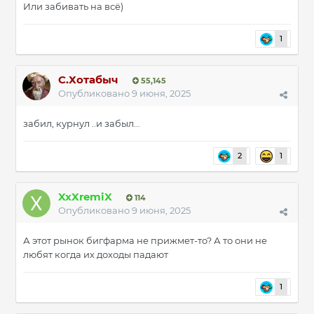
Или забивать на всё)
1
С.Хотабыч
55,145
Опубликовано
9 июня, 2025
забил, курнул ..и забыл...
2
1
XxXremiX
114
Опубликовано
9 июня, 2025
А этот рынок бигфарма не прижмет-то? А то они не
любят когда их доходы падают
1