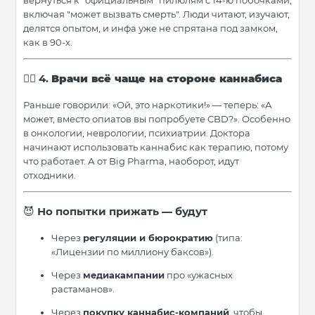
включая "может вызвать смерть". Люди читают, изучают,
делятся опытом, и инфа уже не спрятана под замком,
как в 90-х.
4.
Врачи всё чаще на стороне каннабиса
🧑‍⚕️
Раньше говорили: «Ой, это наркотики!» — теперь: «А
может, вместо опиатов вы попробуете CBD?». Особенно
в онкологии, неврологии, психиатрии. Доктора
начинают использовать каннабис как терапию, потому
что работает. А от Big Pharma, наоборот, идут
отходники.
Но попытки прижать — будут
😈
Через
регуляции и бюрократию
(типа:
«Лицензии по миллиону баксов»).
Через
медиакампании
про «ужасных
растаманов».
Через
покупку каннабис-компаний
, чтобы