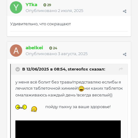
YTka
29
Опубликовано
2 июля, 2025
Удивительно, что сокращают
abelkei
24
Опубликовано
3 августа, 2025
В 12/06/2025 в 08:54,
stereofox
сказал:
у меня всё болит без травы!представляю еслибы я
лечился таблеточной химией!
ни каких таблеток
омалаживаюсь каждый день !всегда веселый))
пойду пыхну за ваше здоровье!