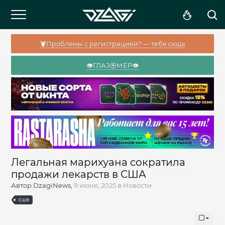
🦞Проблемы с регистрацией? — тебе сюда
👁️ГЛАЗ⦿МЕР👁️
Легальная марихуана сократила
продажи лекарств в США
Автор
DzagiNews
,
9 июня, 2025
в
Новости
сша