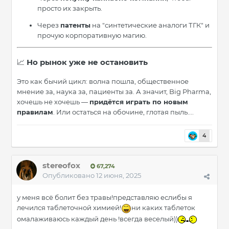
просто их закрыть.
Через
патенты
на "синтетические аналоги ТГК" и
прочую корпоративную магию.
Но рынок уже не остановить
📈
Это как бычий цикл: волна пошла, общественное
мнение за, наука за, пациенты за. А значит, Big Pharma,
хочешь не хочешь —
придётся играть по новым
правилам
. Или остаться на обочине, глотая пыль....
4
stereofox
67,274
Опубликовано
12 июня, 2025
у меня всё болит без травы!представляю еслибы я
лечился таблеточной химией!
ни каких таблеток
омалаживаюсь каждый день !всегда веселый))