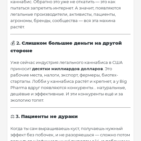
каннабис. Обратно это уже не откатить — это как
пытаться запретить интернет. А значит, появляются
легальные производители, активисты, пациенты,
агрономы, бренды, сообщества — вся эта махина
растёт.
2.
Слишком большие деньги на другой
💰
стороне
Уже сейчас индустрия легального каннабиса в США
приносит
десятки миллиардов долларов
. Это
рабочие места, налоги, экспорт, фермеры, биотех-
стартапы. Лобби у каннабиса растёт и крепнет, а у Big
Pharma вдруг появляются конкуренты... натуральные,
дешёвые и эффективные. И эти конкуренты ещё и за
экологию топят.
3.
Пациенты не дураки
⚖️
Когда ты сам выращиваешь куст, получаешь нужный
эффект без побочек, и не разоряешься — сложно потом
вернуться к "официальным" пилюлям с 14-ю побочками,