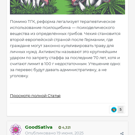
Помимо ТГК, реформа легализует терапевтическое
использование псилоцибина — психоделического
вещества из определённых грибов. Чехия становится
второй европейской страной после Германии, где
граждане могут законно культивировать траву для
личных нужд. Активисты называют это крупнейшим
ударом по запрету стаффа за последние 70 лет, хотя и
считают лимит в 100 г недостаточным. Утешение одно:
за перевес будут давать административку, а не
уголовку.
Просмотр полной Статья
5
GoodSativa
4,321
Опубликовано
19 июня, 2025