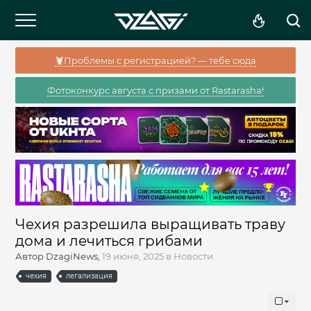
🦞Проблемы с регистрацией? — тебе сюда
Фотоконкурс августа с призами от Rastarasha!
Чехия разрешила выращивать траву
дома и лечиться грибами
Автор
DzagiNews
,
19 июня, 2025
в
Новости
чехия
легализация