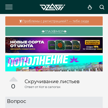
🦞Проблемы с регистрацией? — тебе сюда
👁️ГЛАЗ⦿МЕР👁️
Скручивание листьев
0
Ответ от
Кот в сапогах
Вопрос