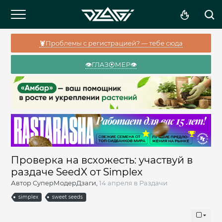
🦞Проблемы с регистрацией? — тебе сюда
👁️ГЛАЗ⦿МЕР👁️
Проверка на всхожесть: участвуй в
раздаче SeedX от Simplex
Автор
СуперМодерДзаги
,
14 апреля
в
Раздачи
simplex
sweet seeds