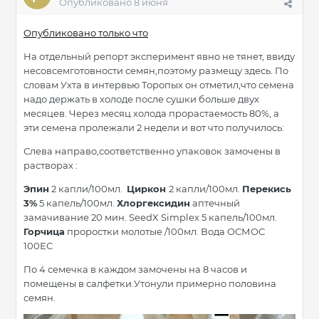
Опубликовано
8 июня
Опубликовано только что
На отдельный репорт эксперимент явно не тянет, ввиду
несовсемготовности семян,поэтому размещу здесь. По
словам Ухта в интервью Торопых он отметил,что семена
надо держать в холоде после сушки больше двух
месяцев. Через месяц холода прорастаемость 80%, а
эти семена пролежали 2 недели и вот что получилось:
Слева направо,соответственно упаковок замочены в
растворах :
Эпин
2 капли/100мл.
Циркон
2 капли/100мл.
Перекись
3%
5 капель/100мл.
Хлоргексидин
аптечный
замачивание 20 мин. SeedX Simplex 5 капель/100мл.
Горчица
проростки молотые /100мл. Вода ОСМОС
100ЕС
По 4 семечка в каждом замочены на 8 часов и
помещены в салфетки.Утонули примерно половина
семян.