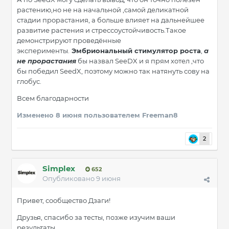
растению,но не на начальной ,самой деликатной
стадии прорастания, а больше влияет на дальнейшее
развитие растения и стрессоустойчивость.Такое
демонстрируют проведённые
эксперименты.
Эмбриональный стимулятор роста
,
а
не прорастания
бы назвал SeeDX и я прям хотел ,что
бы победил SeedX, поэтому можно так натянуть сову на
глобус.
Всем благодарности
Изменено
8 июня
пользователем Freeman8
2
Simplex
652
Опубликовано
9 июня
Привет, сообщество Дзаги!
Друзья, спасибо за тесты, позже изучим ваши
результаты.