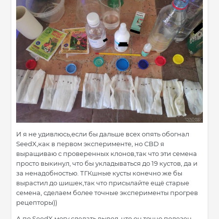
И я не удивлюсь,если бы дальше всех опять обогнал
SeedX,как в первом эксперименте, но CBD я
выращиваю с проверенных клонов,так что эти семена
просто выкинул, что бы укладываться до 19 кустов, да и
за ненадобностью. ТГКшные кусты конечно же бы
вырастил до шишек,так что присылайте ещё старые
семена, сделаем более точные эксперименты прогрев
рецепторы))
А по SeedX могу сделать вывод, что он точно полезен