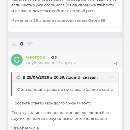
если честно уже огорчился (из-за своей же глупости)
и не очень хочется пробывать второй раз.
Изменено
25 апреля
пользователем Georg98
0
Georg98
3
Опубликовано
25 апреля
В 25/04/2026 в 20:59,
itzqintli
сказал:
Фото канешна решат, и ни слова о банке и сорте
Простите ответы мои долго грузит что-то
Если нужна инфа оч такая то знаю ток одного банк,
других не помню покупались очень очень давно.
Strawberry pie