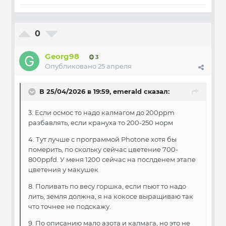
0
Georg98
3
Опубликовано
25 апреля
В 25/04/2026 в 19:59,
emerald
сказал:
3. Если осмос то надо калмагом до 200ppm
разбавлять, если крануха то 200-250 норм
4. Тут лучше с программой Photone хотя бы
померить, по скольку сейчас цветение 700-
800ppfd. У меня 1200 сейчас на послденем этапе
цветения у макушек
8. Поливать по весу горшка, если пьют то надо
лить, земля должна, я на кокосе выращиваю так
что точнее не подскажу.
9. По описанию мало азота и калмага, но это не