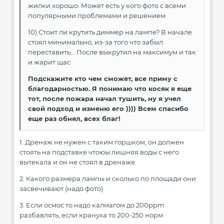
жилки хорошо. Может есть у кого фото с всеми
популярными проблемами и решением
10) Стоит ли крутить диммер на лампе? В начале
стоял минимально, из-за того что забыл
переставить... После выкрутил на максимум и так
и жарит щас
Подскажите кто чем сможет, все приму с
благодарностью. Я понимаю что косяк я еще
тот, после пожара начал тушить, ну я учел
свой подход и изменю его )))) Всем спасибо
еще раз обнял, всех благ!
1. Дренаж не нужен с таким горшком, он должен
стоять на подставке чтоюы лишняя воды с него
вытекала и он не стоял в дренаже.
2. Какого размера лампы и сколько по площади они
засвечивают (надо фото)
3. Если осмос то надо калмагом до 200ppm
разбавлять, если крануха то 200-250 норм