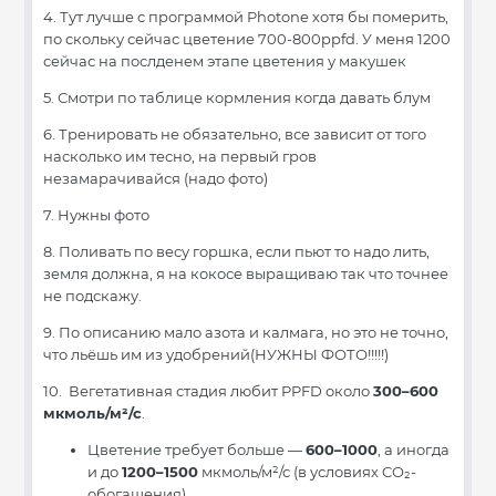
4. Тут лучше с программой Photone хотя бы померить,
по скольку сейчас цветение 700-800ppfd. У меня 1200
сейчас на послденем этапе цветения у макушек
5. Смотри по таблице кормления когда давать блум
6. Тренировать не обязательно, все зависит от того
насколько им тесно, на первый гров
незамарачивайся (надо фото)
7. Нужны фото
8. Поливать по весу горшка, если пьют то надо лить,
земля должна, я на кокосе выращиваю так что точнее
не подскажу.
9. По описанию мало азота и калмага, но это не точно,
что льёшь им из удобрений(НУЖНЫ ФОТО!!!!!)
10. Вегетативная стадия любит PPFD около
300–600
мкмоль/м²/с
.
Цветение требует больше —
600–1000
, а иногда
и до
1200–1500
мкмоль/м²/с (в условиях CO₂-
обогащения).