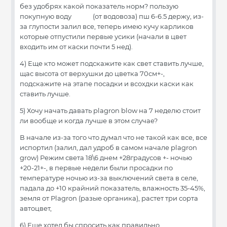
без удобрях какой показатель норм? пользую
покупную воду (от водовоза) пш 6-6.5 держу, из-
за глупости залил все, теперь имею кучу карликов
которые отпустили первые усики (начали в цвет
входить им от каски почти 5 нед).
4) Еще кто может подскажите как свет ставить лучше,
щас высота от верхушки до цветка 70см+-,
подскажите на этапе посадки и всохдки каски как
ставить лучше.
5) Хочу начать давать plagron blow на 7 неделю стоит
ли вообще и когда лучше в этом случае?
В начале из-за того что думал что не такой как все, все
испортил (залил, дал удроб в самом начале plagron
grow) Режим света 18\6 днем +28градусов +- ночью
+20-21+-, в первые недели были просадки по
температуре ночью из-за выключений света в селе,
падала до +10 крайний показатель, влажность 35-45%,
земля от Plagron (разые органика), растет три сорта
автоцвет,
6) Еще хотел бы спросить как правильно