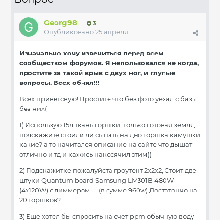
Georg98
3
Опубликовано
25 апреля
Изначально хочу извениться перед всем
сообществом форумов. Я непользовался не когда,
простите за такой врыв с двух ног, и глупые
вопросы. Всех обнял!!!
Всех приветсвую! Простите что без фото уехал с базы
без них(
1) Использую 15л ткань горшки, только готовая земля,
подскажите стоили ли сыпать на дно горшка камушки
какие? а то начитался описание на сайте что дышат
отлично и тд и кажись накосячил этим((
2) Подскажитке пожалуйста гроутент 2х2х2, Стоит две
штуки Quantum board Samsung LM301B 480W
(4x120W) с диммером (в сумме 960w) Достатончо на
20 горшков?
3) Еще хотел бы спросить на счет ppm обычную воду