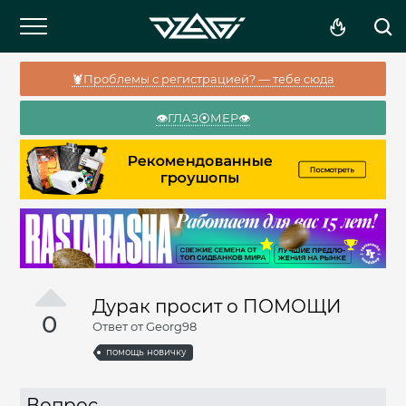
🦞Проблемы с регистрацией? — тебе сюда
👁️ГЛАЗ⦿МЕР👁️
Дурак просит о ПОМОЩИ
0
Ответ от
Georg98
помощь новичку
Вопрос