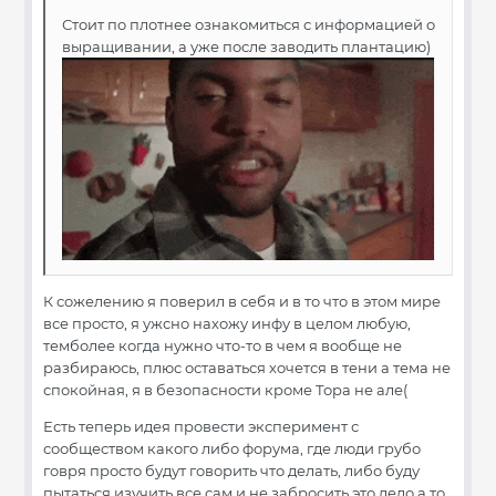
Стоит по плотнее ознакомиться с информацией о
выращивании, а уже после заводить плантацию)
К сожелению я поверил в себя и в то что в этом мире
все просто, я ужсно нахожу инфу в целом любую,
темболее когда нужно что-то в чем я вообще не
разбираюсь, плюс оставаться хочется в тени а темa не
спокойная, я в безопасности кроме Тора не але(
Есть теперь идея провести эксперимент с
сообществом какого либо форума, где люди грубо
говря просто будут говорить что делать, либо буду
пытаться изучить все сам и не забросить это дело а то