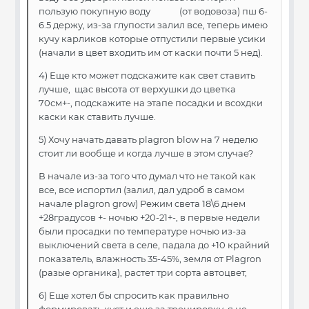
пользую покупную воду (от водовоза) пш 6-
6.5 держу, из-за глупости залил все, теперь имею
кучу карликов которые отпустили первые усики
(начали в цвет входить им от каски почти 5 нед).
4) Еще кто может подскажите как свет ставить
лучше, щас высота от верхушки до цветка
70см+-, подскажите на этапе посадки и всохдки
каски как ставить лучше.
5) Хочу начать давать plagron blow на 7 неделю
стоит ли вообще и когда лучше в этом случае?
В начале из-за того что думал что не такой как
все, все испортил (залил, дал удроб в самом
начале plagron grow) Режим света 18\6 днем
+28градусов +- ночью +20-21+-, в первые недели
были просадки по температуре ночью из-за
выключений света в селе, падала до +10 крайний
показатель, влажность 35-45%, земля от Plagron
(разые органика), растет три сорта автоцвет,
6) Еще хотел бы спросить как правильно