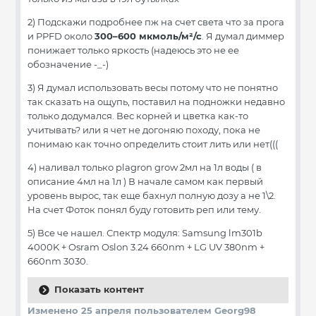
2) Подскажи подробнее пж на счет света что за прога
и PPFD около
300–600 мкмоль/м²/с
. Я думал диммер
понижает только яркость (надеюсь это не ее
обозначение -_-)
3) Я думал использовать весы потому что не понятно
так сказать на ощупь, поставил на подножки недавно
только додумался. Вес корней и цветка как-то
учитывать? или я чет не догоняю походу, пока не
понимаю как точно определить стоит лить или нет(((
4) наливал только plagron grow 2мл на 1л воды ( в
описание 4мл на 1л ) В начале самом как первый
уровень вырос, так еще бахнул полную дозу а не 1\2.
На счет Фоток понял буду готовить реп или тему.
5) Все че нашел.
Спектр модуля: Samsung lm301b
4000K + Osram Oslon 3.24 660nm + LG UV 380nm +
660nm 3030.
Показать контент
Изменено
25 апреля
пользователем Georg98