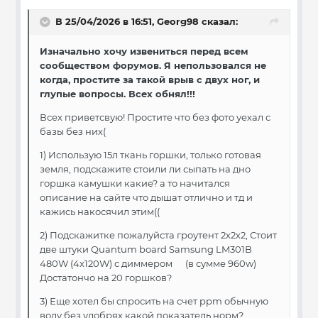
В 25/04/2026 в 16:51,
Georg98
сказал:
Изначально хочу извениться перед всем
сообществом форумов. Я непользовался не
когда, простите за такой врыв с двух ног, и
глупые вопросы. Всех обнял!!!
Всех приветсвую! Простите что без фото уехал с
базы без них(
1) Использую 15л ткань горшки, только готовая
земля, подскажите стоили ли сыпать на дно
горшка камушки какие? а то начитался
описание на сайте что дышат отлично и тд и
кажись накосячил этим((
2) Подскажитке пожалуйста гроутент 2х2х2, Стоит
две штуки Quantum board Samsung LM301B
480W (4x120W) с диммером (в сумме 960w)
Достатончо на 20 горшков?
3) Еще хотел бы спросить на счет ppm обычную
воду без удобрях какой показатель норм?