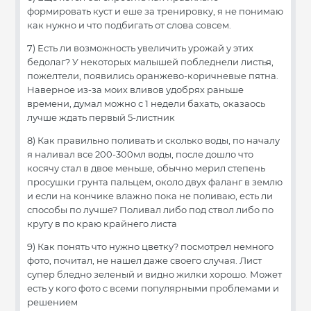
формировать куст и еше за тренировку, я не понимаю
как нужно и что подбигать от слова совсем.
7) Есть ли возможность увеличить урожай у этих
бедолаг? У некоторых малышей побледнели листья,
пожелтели, появились оранжево-коричневые пятна.
Наверное из-за моих вливов удобрях раньше
времени, думал можно с 1 недели бахать, оказаось
лучше ждать первый 5-листник
8) Как правильно поливать и сколько воды, по началу
я наливал все 200-300мл воды, после дошло что
косячу стал в двое меньше, обычно мерил степень
просушки грунта пальцем, около двух фаланг в землю
и если на кончике влажно пока не поливаю, есть ли
способы по лучше? Поливал либо под ствол либо по
кругу в по краю крайнего листа
9) Как понять что нужно цветку? посмотрел немного
фото, почитал, не нашел даже своего случая. Лист
супер бледно зеленый и видно жилки хорошо. Может
есть у кого фото с всеми популярными проблемами и
решением