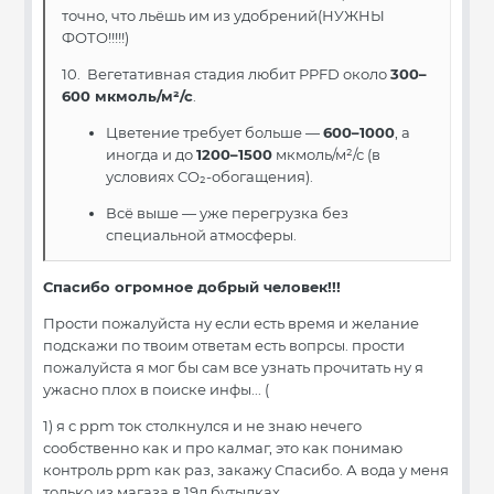
точно, что льёшь им из удобрений(НУЖНЫ
ФОТО!!!!!)
10. Вегетативная стадия любит PPFD около
300–
600 мкмоль/м²/с
.
Цветение требует больше —
600–1000
, а
иногда и до
1200–1500
мкмоль/м²/с (в
условиях CO₂-обогащения).
Всё выше — уже перегрузка без
специальной атмосферы.
Спасибо огромное добрый человек!!!
Прости пожалуйста ну если есть время и желание
подскажи по твоим ответам есть вопрсы. прости
пожалуйста я мог бы сам все узнать прочитать ну я
ужасно плох в поиске инфы... (
1) я с ppm ток столкнулся и не знаю нечего
сообственно как и про калмаг, это как понимаю
контроль ppm как раз, закажу Спасибо. А вода у меня
только из магаза в 19л бутылках