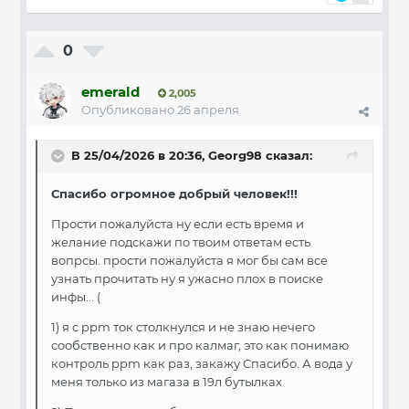
0
emerald
2,005
Опубликовано
26 апреля
В 25/04/2026 в 20:36,
Georg98
сказал:
Спасибо огромное добрый человек!!!
Прости пожалуйста ну если есть время и
желание подскажи по твоим ответам есть
вопрсы. прости пожалуйста я мог бы сам все
узнать прочитать ну я ужасно плох в поиске
инфы... (
1) я с ppm ток столкнулся и не знаю нечего
сообственно как и про калмаг, это как понимаю
контроль ppm как раз, закажу Спасибо. А вода у
меня только из магаза в 19л бутылках