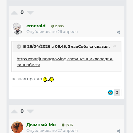
0
emerald
2,005
Опубликовано
26 апреля
В 26/04/2026 в 06:45,
ЗлаяСобака
сказал:
https://marijuanagrowing.com/ru/энциклопедия-
каннабиса/
незнал про это
2
0
Дымный Мо
1,716
Опубликовано
27 апреля