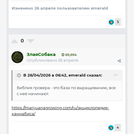
Изменено
26 апреля
пользователем emerald
5
0
ЗлаяСобака
69,694
Опубликовано
26 апреля
В 26/04/2026 в 06:42,
emerald
сказал:
Библия гровера - это база по выращиванию, все
с неё начинают.
https://marijuanagrowing.com/ru/энциклопедия-
каннабиса/
4