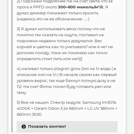
2) Подскажи подробнее пж на счет света что за
прога и PPFD около
300–600 мкмоль/м²/с
. Я
думал диммер понижает только яркость
(надеюсь это не ее обозначение -_-)
3) Я думал использовать весы потому что не
понятно так сказать на ощупь, поставил на
подножки недавно только додумался. Вес
корней и цветка как-то учитывать? или я чет не
догоняю походу, пока не понимаю как точно
определить стоит лить или нет(((
4) наливал только plagron grow 2мл на 1л воды ( в
описание 4мл на 1л ) В начале самом как первый
уровень вырос, так еще бахнул полную дозу а не
1\2. На счет Фоток понял буду готовить реп или
тему.
5) Все че нашел.
Спектр модуля: Samsung lm301b
4000K + Osram Oslon 3.24 660nm + LG UV 380nm +
660nm 3030.
Показать контент