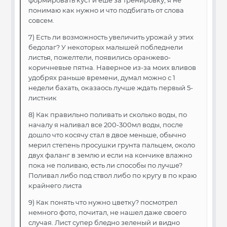
формировать куст и еше за тренировку, я не
понимаю как нужно и что подбигать от слова
совсем.
7) Есть ли возможность увеличить урожай у этих
бедолаг? У некоторых малышей побледнели
листья, пожелтели, появились оранжево-
коричневые пятна. Наверное из-за моих вливов
удобрях раньше времени, думал можно с 1
недели бахать, оказаось лучше ждать первый 5-
листник
8) Как правильно поливать и сколько воды, по
началу я наливал все 200-300мл воды, после
дошло что косячу стал в двое меньше, обычно
мерил степень просушки грунта пальцем, около
двух фаланг в землю и если на кончике влажно
пока не поливаю, есть ли способы по лучше?
Поливал либо под ствол либо по кругу в по краю
крайнего листа
9) Как понять что нужно цветку? посмотрел
немного фото, почитал, не нашел даже своего
случая. Лист супер бледно зеленый и видно