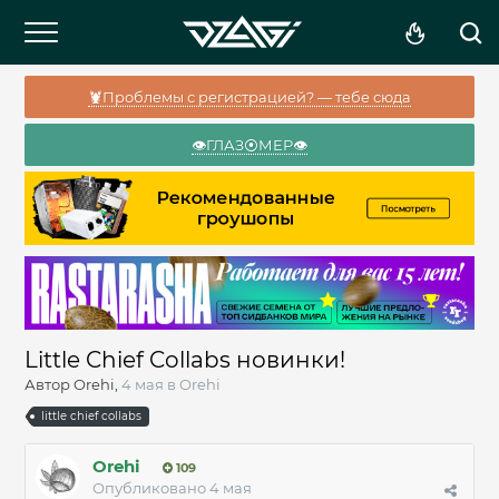
🦞Проблемы с регистрацией? — тебе сюда
👁️ГЛАЗ⦿МЕР👁️
Little Chief Collabs новинки!
Автор
Orehi
,
4 мая
в
Orehi
little chief collabs
Orehi
109
Опубликовано
4 мая