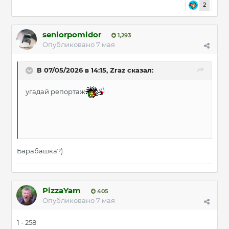
2
seniorpomidor
1,293
Опубликовано
7 мая
В 07/05/2026 в 14:15,
Zraz
сказал:
угадай репортаж
Барабашка?)
PizzaYam
405
Опубликовано
7 мая
1 - 258