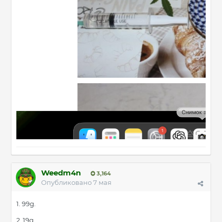
Weedm4n
3,164
Опубликовано
7 мая
1. 99g.
2. 19g.