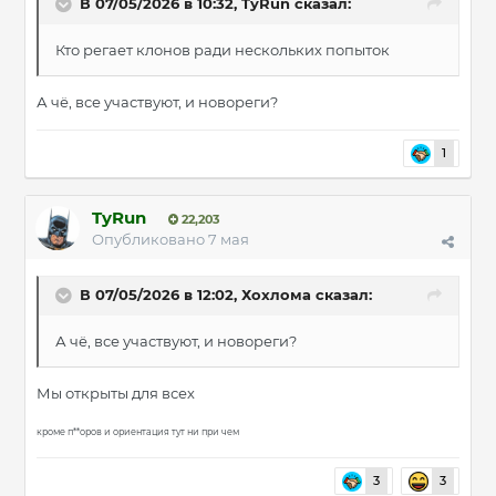
В 07/05/2026 в 10:32,
TyRun
сказал:
Кто регает клонов ради нескольких попыток
А чё, все участвуют, и новореги?
1
TyRun
22,203
Опубликовано
7 мая
В 07/05/2026 в 12:02,
Хохлома
сказал:
А чё, все участвуют, и новореги?
Мы открыты для всех
кроме п**оров и ориентация тут ни при чем
3
3