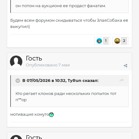
он потом на аукционе ее продаст фанатам.
Будем всем форумом скидываться чтобы ЗлаяСобака её
выкупил)
1
2
Гость
Опубликовано
7 мая
В 07/05/2026 в 10:32,
TyRun
сказал:
Кто регает клонов ради нескольких попыток тот
п**ор
мотивация комуто
Гость