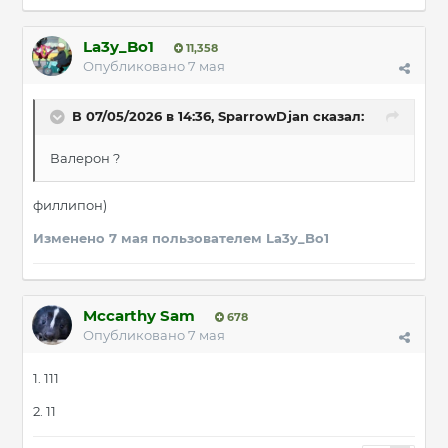
La3y_Bo1
11,358
Опубликовано
7 мая
В 07/05/2026 в 14:36,
SparrowDjan
сказал:
Валерон ?
филлипон)
Изменено
7 мая
пользователем La3y_Bo1
Mccarthy Sam
678
Опубликовано
7 мая
1. 111
2. 11