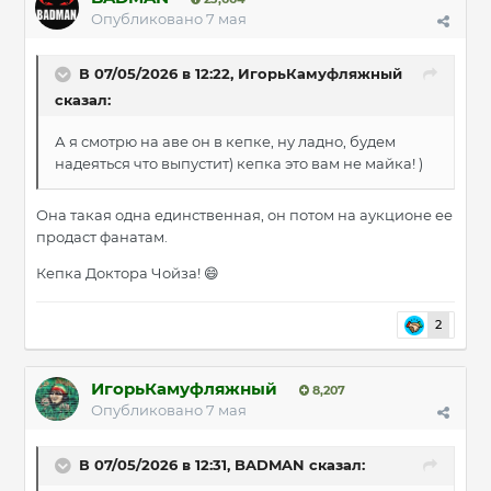
Опубликовано
7 мая
В 07/05/2026 в 12:22,
ИгорьКамуфляжный
сказал:
А я смотрю на аве он в кепке, ну ладно, будем
надеяться что выпустит) кепка это вам не майка! )
Она такая одна единственная, он потом на аукционе ее
продаст фанатам.
Кепка Доктора Чойза!
😄
2
ИгорьКамуфляжный
8,207
Опубликовано
7 мая
В 07/05/2026 в 12:31,
BADMAN
сказал: