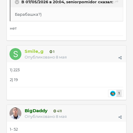
В 07/05/2026 в 20:04,
seniorpomidor
сказал:
Барабашка?)
нет
Smile_g
1
Опубликовано
8 мая
1) 223
2) 19
1
BigDaddy
411
Опубликовано
8 мая
1- 52