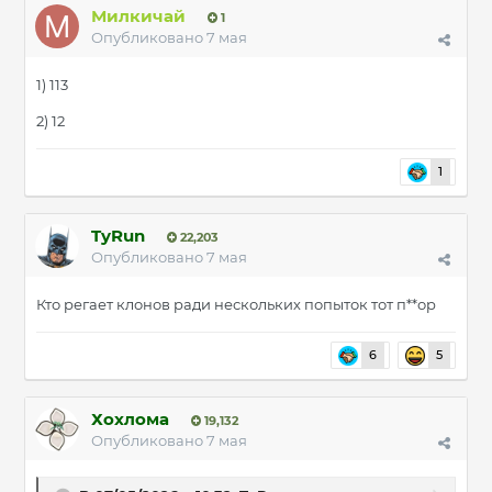
Милкичай
1
Опубликовано
7 мая
1) 113
2) 12
1
TyRun
22,203
Опубликовано
7 мая
Кто регает клонов ради нескольких попыток тот п**ор
6
5
Хохлома
19,132
Опубликовано
7 мая