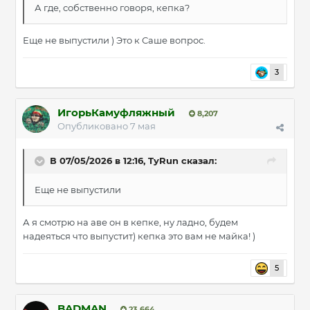
А где, собственно говоря, кепка?
Еще не выпустили ) Это к Саше вопрос.
3
ИгорьКамуфляжный
8,207
Опубликовано
7 мая
В 07/05/2026 в 12:16,
TyRun
сказал:
Еще не выпустили
А я смотрю на аве он в кепке, ну ладно, будем
надеяться что выпустит) кепка это вам не майка! )
5
BADMAN
23,664