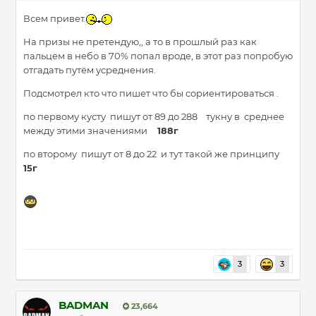
Всем привет.
На призы не претендую,, а то в прошлый раз как
пальцем в небо в 70% попал вроде, в этот раз попробую
отгадать путём усреднения.
Подсмотрел кто что пишет что бы сориентироваться .
по первому кусту пишут от 89 до 288 тукну в среднее
между этими значениями
188г
по второму пишут от 8 до 22 и тут такой же принципу
15г
3
3
BADMAN
23,664