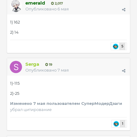
emerald
2,017
Опубликовано
6 мая
1) 162
2) 14
5
Serga
19
Опубликовано
7 мая
1)-115
2)-25
Изменено
7 мая
пользователем СуперМодерДзаги
убрал цитирование
1