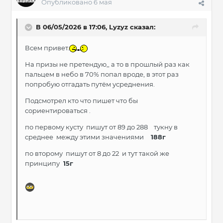
Опубликовано
6 мая
В 06/05/2026 в 17:06,
Lyzyz
сказал:
Всем привет.
На призы не претендую,, а то в прошлый раз как
пальцем в небо в 70% попал вроде, в этот раз
попробую отгадать путём усреднения.
Подсмотрел кто что пишет что бы
сориентироваться .
по первому кусту пишут от 89 до 288 тукну в
среднее между этими значениями
188г
по второму пишут от 8 до 22 и тут такой же
принципу
15г