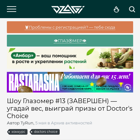
🦞Проблемы с регистрацией? — тебе сюда
👁️ГЛАЗ⦿МЕР👁️
Шоу Глазомер #13 (ЗАВЕРШЕН) —
угадай вес, выиграй призы от Doctor's
Choice
Автор
TyRun
,
5 мая
в
Архив активностей
конкурс
doctors choice