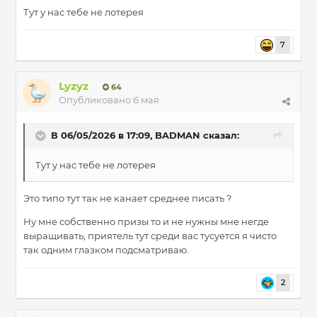
Тут у нас тебе не лотерея
7
Lyzyz
64
Опубликовано
6 мая
В 06/05/2026 в 17:09,
BADMAN
сказал:
Тут у нас тебе не лотерея
Это типо тут так не канает среднее писать ?
Ну мне собственно призы то и не нужны мне негде
выращивать, приятель тут среди вас тусуется я чисто
так одним глазком подсматриваю.
2