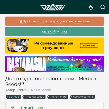
🦞Проблемы с регистрацией? — тебе сюда
👁️ГЛАЗ⦿МЕР👁️
Долгожданное пополнение Medical
Seeds!💊
Автор
TimurT
,
8 мая
в
Semix
y griega
medical seeds
пополнение
свежие семена
TimurT
9