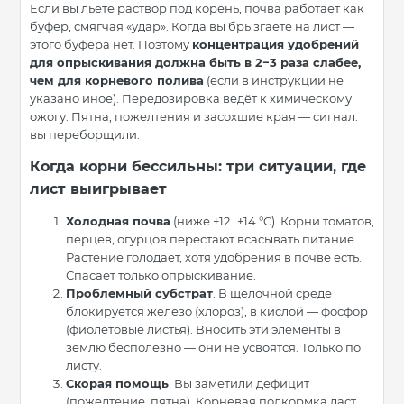
Если вы льёте раствор под корень, почва работает как
буфер, смягчая «удар». Когда вы брызгаете на лист —
этого буфера нет. Поэтому
концентрация удобрений
для опрыскивания должна быть в 2−3 раза слабее,
чем для корневого полива
(если в инструкции не
указано иное). Передозировка ведёт к химическому
ожогу. Пятна, пожелтения и засохшие края — сигнал:
вы переборщили.
Когда корни бессильны: три ситуации, где
лист выигрывает
Холодная почва
(ниже +12…+14 °C). Корни томатов,
перцев, огурцов перестают всасывать питание.
Растение голодает, хотя удобрения в почве есть.
Спасает только опрыскивание.
Проблемный субстрат
. В щелочной среде
блокируется железо (хлороз), в кислой — фосфор
(фиолетовые листья). Вносить эти элементы в
землю бесполезно — они не усвоятся. Только по
листу.
Скорая помощь
. Вы заметили дефицит
(пожелтение, пятна). Корневая подкормка даст