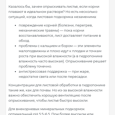
Казалось бы, зачем опрыскивать листья, если корни
плавают в идеальном растворе? Но есть несколько
ситуаций, когда листовая подкормка незаменима:
повреждение корней (болезни, перегрев,
механические травмы) — пока корни
восстанавливаются, лист доставляет питание в
обход.
проблемы с кальцием и бором — эти элементы
малоподвижны и плохо идут к плодам и точкам
роста при высокой влажности (а в гидропонике
влажность часто высокая). Опрыскивание решает
проблему точечно.
антистрессовая поддержка — при жаре,
недостатке света или после пересадки.
Концентрации для листовой обработки в гидропонике
такие же, как для почвы. Но из-за высокой влажности
важно обеспечить хорошую вентиляцию после
опрыскивания, чтобы листья быстро высохли.
Для внекорневых минеральных подкормок
оптимальный pH 5,5−6,5. При более высоком или