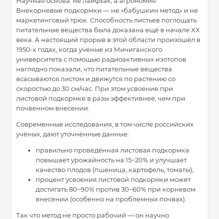
Научная основа: не лайфхак, а агрономия
Внекорневые подкормки — не «бабушкин метод» и не
маркетинговый трюк. Способность листьев поглощать
питательные вещества была доказана ещё в начале XX
века. А настоящий прорыв в этой области произошёл в
1950-х годах, когда учёные из Мичиганского
университета с помощью радиоактивных изотопов
наглядно показали, что питательные вещества
всасываются листом и движутся по растению со
скоростью до 30 см/час. При этом усвоение при
листовой подкормке в разы эффективнее, чем при
почвенном внесении.
Современные исследования, в том числе российских
учёных, дают уточнённые данные:
правильно проведённая листовая подкормка
повышает урожайность на 15−20% и улучшает
качество плодов (пшеница, картофель, томаты);
процент усвоения листовой подкормки может
достигать 80−90% против 30−60% при корневом
внесении (особенно на проблемных почвах).
Так что метод не просто рабочий — он научно