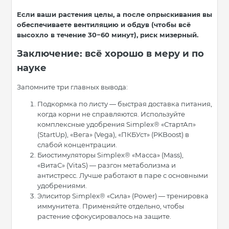
Если ваши растения целы, а после опрыскивания вы
обеспечиваете вентиляцию и обдув (чтобы всё
высохло в течение 30−60 минут), риск мизерный.
Заключение: всё хорошо в меру и по
науке
Запомните три главных вывода:
Подкормка по листу — быстрая доставка питания,
когда корни не справляются. Используйте
комплексные удобрения Simplex® «СтартАп»
(StartUp), «Вега» (Vega), «ПКБУст» (PKBoost) в
слабой концентрации.
Биостимуляторы Simplex® «Масса» (Mass),
«ВитаС» (VitaS) — разгон метаболизма и
антистресс. Лучше работают в паре с основными
удобрениями.
Элиситор Simplex® «Сила» (Power) — тренировка
иммунитета. Применяйте отдельно, чтобы
растение сфокусировалось на защите.