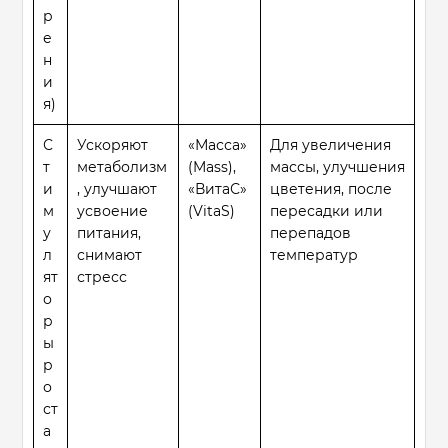
р
е
н
и
я)
С
Ускоряют
«Масса»
Для увеличения
т
метаболизм
(Mass),
массы, улучшения
и
, улучшают
«ВитаС»
цветения, после
м
усвоение
(VitaS)
пересадки или
у
питания,
перепадов
л
снимают
температур
ят
стресс
о
р
ы
р
о
ст
а