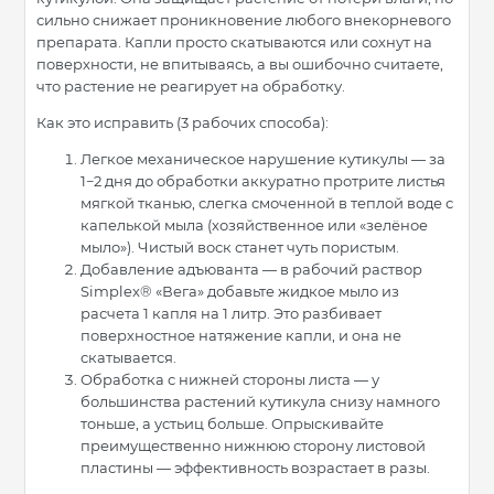
сильно снижает проникновение любого внекорневого
препарата. Капли просто скатываются или сохнут на
поверхности, не впитываясь, а вы ошибочно считаете,
что растение не реагирует на обработку.
Как это исправить (3 рабочих способа):
Легкое механическое нарушение кутикулы — за
1−2 дня до обработки аккуратно протрите листья
мягкой тканью, слегка смоченной в теплой воде с
капелькой мыла (хозяйственное или «зелёное
мыло»). Чистый воск станет чуть пористым.
Добавление адъюванта — в рабочий раствор
Simplex® «Вега» добавьте жидкое мыло из
расчета 1 капля на 1 литр. Это разбивает
поверхностное натяжение капли, и она не
скатывается.
Обработка с нижней стороны листа — у
большинства растений кутикула снизу намного
тоньше, а устьиц больше. Опрыскивайте
преимущественно нижнюю сторону листовой
пластины — эффективность возрастает в разы.