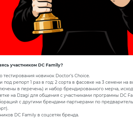
вясь участником DC Family?
 тестирования новинок Doctor’s Choice.
 под репорт 1 раз в год: 2 сорта в фасовке на 3 семени н
ключены в перечень) и набор брендированного мерча, исход
етке на Dzagi для общения с участниками программы DC Fa
бораций с другими брендами-партнерами по предваритель
рт).
иков DC Family в соцсетях бренда.