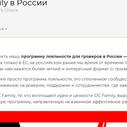
ly в России
's Choice
з 6
вить нашу
программу лояльности для гроверов в России —
 только в ЕС, на российском рынке мы время от времени 
ак нам кажется более четкий и интересный формат (с приз
чем просто программа лояльности, это сплоченное сообщес
нованное на доверии, поддержке и сотрудничестве, где каж
 Family, те, кто воплощают идеи и ценности DC Family, вы
кую программу, направленную на взаимное эффективное ра