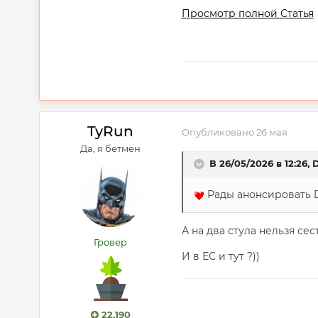
Просмотр полной Статья
TyRun
Опубликовано
26 мая
Да, я бетмен
В 26/05/2026 в 12:26,
D
Рады анонсировать D
А на два стула нельзя сест
Гровер
И в ЕС и тут ?))
22,190