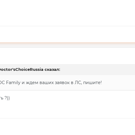
octor'sChoiceRussia
сказал:
C Family и ждем ваших заявок в ЛС, пишите!
ь ?))