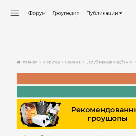
Форум
Гроупедия
Публикации
Главная
Форумы
Семена
Зарубежные сидбанки