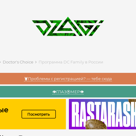
Doctor's Choice
Программа DC Family в России
🦞Проблемы с регистрацией? — тебе сюда
👁️ГЛАЗ⦿МЕР👁️