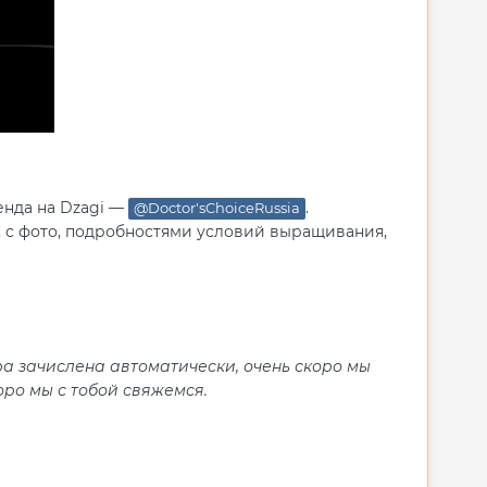
енда на Dzagi —
.
@Doctor'sChoiceRussia
, с фото, подробностями условий выращивания,
ура зачислена автоматически, очень скоро мы
оро мы с тобой свяжемся.