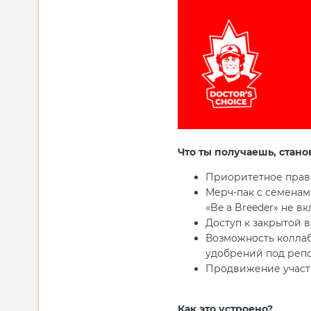
Что ты получаешь, стано
Приоритетное право
Мерч-пак с семенами
«Be a Breeder» не в
Доступ к закрытой в
Возможность колла
удобрений под репо
Продвижение участн
Как это устроено?