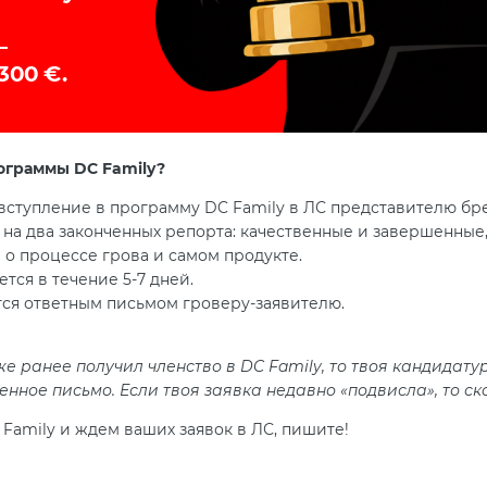
рограммы DC Family?
 вступление в программу DC Family в ЛС представителю бр
на два законченных репорта: качественные и завершенные
о процессе грова и самом продукте.
тся в течение 5-7 дней.
ся ответным письмом гроверу-заявителю.
же ранее получил членство в DC Family, то твоя кандидат
нное письмо. Если твоя заявка недавно «подвисла», то ск
Family и ждем ваших заявок в ЛС, пишите!