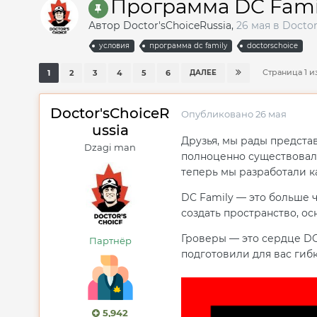
Программа DC Fami
Автор
Doctor'sChoiceRussia
,
26 мая
в
Doctor
условия
программа dc family
doctorschoice
Страница 1 и
1
2
3
4
5
6
ДАЛЕЕ
Doctor'sChoiceR
Опубликовано
26 мая
ussia
Друзья, мы рады предста
Dzagi man
полноценно существовала
теперь мы разработали к
DC Family — это больше 
создать пространство, ос
Гроверы — это сердце DC
Партнёр
подготовили для вас гиб
5,942