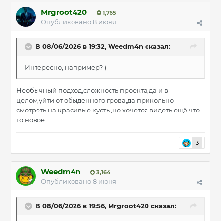
Mrgroot420
1,765
Опубликовано
8 июня
В 08/06/2026 в 19:32,
Weedm4n
сказал:
Интересно, например? )
Необычный подход,сложность проекта,да и в
целом,уйти от обыденного грова,да прикольно
смотреть на красивые кусты,но хочется видеть ещё что
то новое
3
Weedm4n
3,164
Опубликовано
8 июня
В 08/06/2026 в 19:56,
Mrgroot420
сказал: