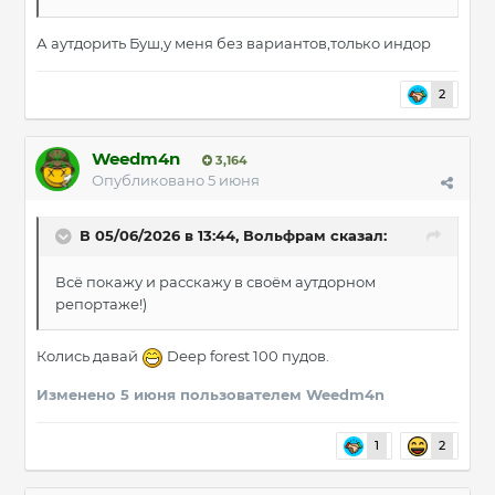
А аутдорить Буш,у меня без вариантов,только индор
2
Weedm4n
3,164
Опубликовано
5 июня
В 05/06/2026 в 13:44,
Вольфрам
сказал:
Всë покажу и расскажу в своём аутдорном
репортаже!)
Колись давай
Deep forest 100 пудов.
Изменено
5 июня
пользователем Weedm4n
1
2