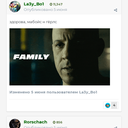
La3y_Bo1
11,347
Опубликовано
5 июня
здорова, мабойс н гёрлс
Изменено
5 июня
пользователем La3y_Bo1
4
Rorschach
856
Опубликовано
5 июня