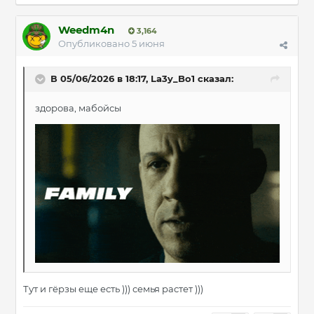
Weedm4n
3,164
Опубликовано
5 июня
В 05/06/2026 в 18:17,
La3y_Bo1
сказал:
здорова, мабойсы
Тут и гёрзы еще есть ))) семья растет )))