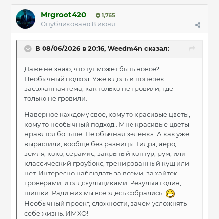
Mrgroot420
1,765
Опубликовано
8 июня
В 08/06/2026 в 20:16,
Weedm4n
сказал:
Даже не знаю, что тут может быть новое?
Необычный подход. Уже в доль и поперёк
заезжанная тема, как только не гровили, где
только не гровили.
Наверное каждому свое, кому то красивые цветы,
кому то необычный подход.. Мне красивые цветы
нравятся больше. Не обычная зелёнка. А как уже
вырастили, вообще без разницы. Гидра, аеро,
земля, коко, серамис, закрытый контур, рум, или
классический гроубокс, тренированный кущ или
нет. Интересно наблюдать за всеми, за хайтек
гроверами, и олдскульщиками. Результат один,
шишки. Ради них мы все здесь собрались.
Необычный проект, сложности, зачем усложнять
себе жизнь. ИМХО!