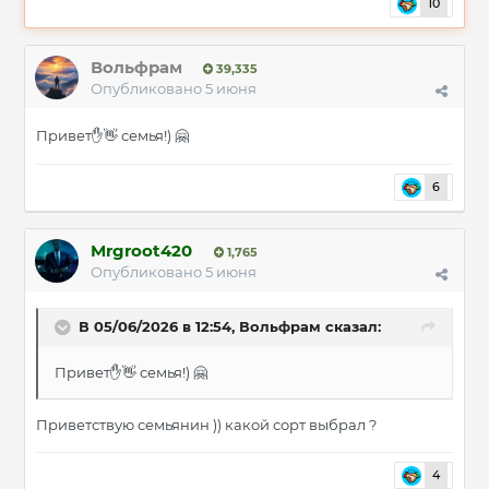
10
Вольфрам
39,335
Опубликовано
5 июня
Привет
семья!)
✋
👋
🤗
6
Mrgroot420
1,765
Опубликовано
5 июня
В 05/06/2026 в 12:54,
Вольфрам
сказал:
Привет
семья!)
✋
👋
🤗
Приветствую семьянин )) какой сорт выбрал ?
4