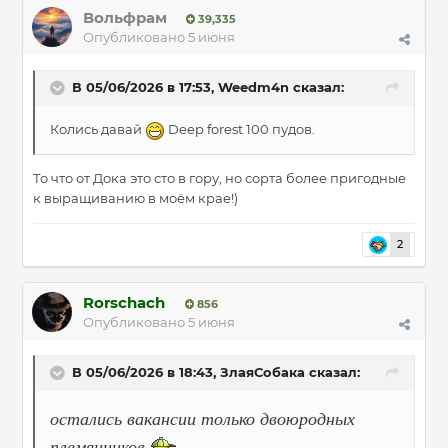
Вольфрам
39,335
Опубликовано
5 июня
В 05/06/2026 в 17:53,
Weedm4n
сказал:
Колись давай
Deep forest 100 пудов.
То что от Дока это сто в гору, но сорта более пригодные
к выращиванию в моём крае!)
2
Rorschach
856
Опубликовано
5 июня
В 05/06/2026 в 18:43,
ЗлаяСобака
сказал:
остались вакансии только двоюродных
племянников