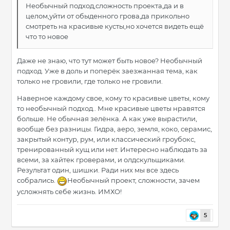
Необычный подход,сложность проекта,да и в
целом,уйти от обыденного грова,да прикольно
смотреть на красивые кусты,но хочется видеть ещё
что то новое
Даже не знаю, что тут может быть новое? Необычный
подход. Уже в доль и поперёк заезжанная тема, как
только не гровили, где только не гровили.
Наверное каждому свое, кому то красивые цветы, кому
то необычный подход.. Мне красивые цветы нравятся
больше. Не обычная зелёнка. А как уже вырастили,
вообще без разницы. Гидра, аеро, земля, коко, серамис,
закрытый контур, рум, или классический гроубокс,
тренированный кущ или нет. Интересно наблюдать за
всеми, за хайтек гроверами, и олдскульщиками.
Результат один, шишки. Ради них мы все здесь
собрались.
Необычный проект, сложности, зачем
усложнять себе жизнь. ИМХО!
5