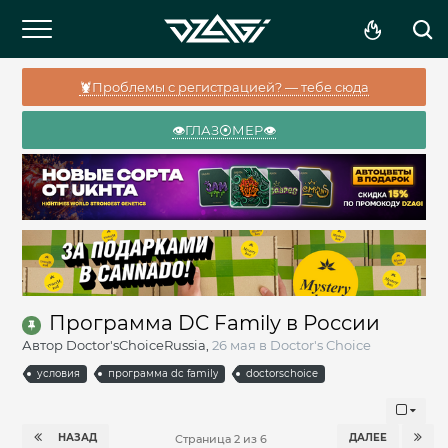
🦞Проблемы с регистрацией? — тебе сюда
👁️ГЛАЗ⦿МЕР👁️
Программа DC Family в России
Автор
Doctor'sChoiceRussia
,
26 мая
в
Doctor's Choice
условия
программа dc family
doctorschoice
НАЗАД
ДАЛЕЕ
Страница 2 из 6