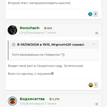
Второй этап: материализовать мысли!)
2
Rorschach
856
Опубликовано
7 июня
В 05/06/2026 в 19:15,
Mrgroot420
сказал:
Кого вызываешь на поединок ?))
Видел твой реп в Секретном саду. Эстетичный.
Всех по одному, с паузами
🤓
1
Бодхисаттва
5,276
Опубликовано
7 июня