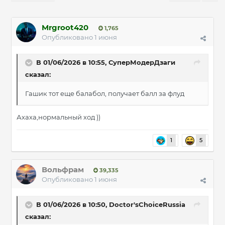
Mrgroot420
1,765
Опубликовано
1 июня
В 01/06/2026 в 10:55,
СуперМодерДзаги
сказал:
Гашик тот еще балабол, получает балл за флуд
Ахаха,нормальный ход ))
1
5
Вольфрам
39,335
Опубликовано
1 июня
В 01/06/2026 в 10:50,
Doctor'sChoiceRussia
сказал: