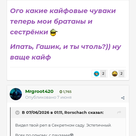
Ого какие кайфовые чуваки
теперь мои братаны и
сестрёнки
Ипать, Гашик, и ты чтоль?)) ну
ваще кайф
2
2
Mrgroot420
1,765
Опубликовано
7 июня
В 07/06/2026 в 01:11,
Rorschach
сказал:
Видел твой реп в Секретном саду. Эстетичный.
Всех по одному, с паузами
🤓