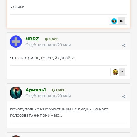
Удачи!
10
NBRZ
9,627
Опубликовано
29 мая
Что смотришь, голосуй давай ?!
7
Ариэль1
1,593
Опубликовано
29 мая
походу только мне участники не видны! За кого
голосовать не понимаю...