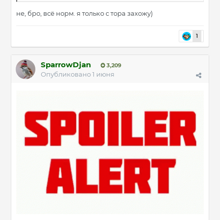
не, бро, всё норм. я только с тора захожу)
1
SparrowDjan
3,209
Опубликовано
1 июня