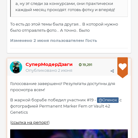
а, ну эт следи за конкурсами, они практически
каждый месяц проходят. готовь фотку и вперёд!
То есть до этой темы была другая... В которой нужно
было отправлять фото... А точно.. Было
Изменено
2 июня
пользователем Гость
СуперМодерДзаги
19,291
Опубликовано
2 июня
Голосование завершено! Результаты доступны для
просмотра всем!
В жаркой борьбе победил участник #19 -
с
@Опенок
фотографией Permanent Marker Fem от Vault 42
Genetics
(
ссылка на репорт
)