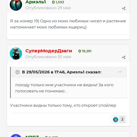
Ариэль1
1,593
Опубликовано
29 мая
Я за номер 19) Одно из моих любимых чисел и растение
напоминает моих любимых ящериц)
СуперМодерДзаги
19,291
Опубликовано
30 мая
В 29/05/2026 в 17:46,
Ариэль1
сказал:
походу только мне участники не видны! За кого
голосовать не понимаю...
Участники видны только тому, кто откроет спойлер
2