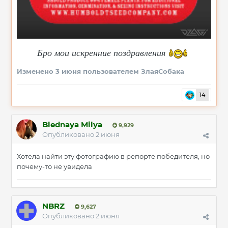
Бро мои искренние поздравления
Изменено
3 июня
пользователем ЗлаяСобака
14
Blednaya Milya
9,929
Опубликовано
2 июня
Хотела найти эту фотографию в репорте победителя, но
почему-то не увидела
NBRZ
9,627
Опубликовано
2 июня