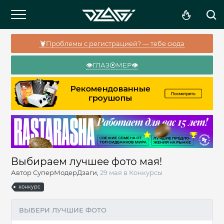
🦞Проблемы с регистрацией? — тебе сюда
👁️ГЛАЗ⦿МЕР👁️
Выбираем лучшее фото мая!
Автор
СуперМодерДзаги
,
29 мая
в
Конкурсы
конкурс
ВЫБЕРИ ЛУЧШИЕ ФОТО