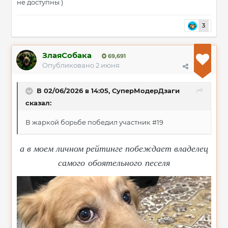
не доступны )
3
ЗлаяСобака
69,691
Опубликовано
2 июня
В 02/06/2026 в 14:05,
СуперМодерДзаги
сказал:
В жаркой борьбе победил участник #19
а в моем личном рейтинге побеждает владелец
самого обоятельного песеля