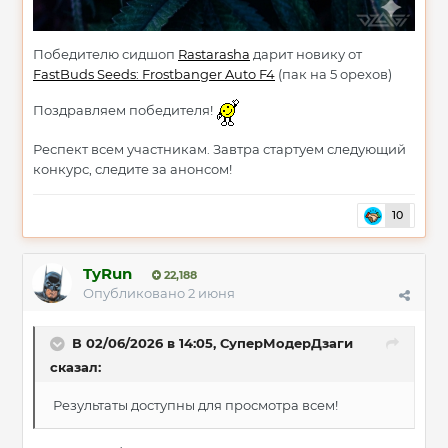
Победителю сидшоп
Rastarasha
дарит новику от
FastBuds Seeds: Frostbanger Auto F4
(пак на 5 орехов)
Поздравляем победителя!
Респект всем участникам. Завтра стартуем следующий
конкурс, следите за анонсом!
10
TyRun
22,188
Опубликовано
2 июня
В 02/06/2026 в 14:05,
СуперМодерДзаги
сказал:
Результаты доступны для просмотра всем!