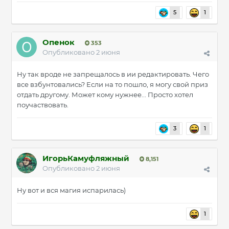
5
1
Опенок
353
Опубликовано
2 июня
Ну так вроде не запрещалось в ии редактировать. Чего
все взбунтовались? Если на то пошло, я могу свой приз
отдать другому. Может кому нужнее... Просто хотел
поучаствовать.
3
1
ИгорьКамуфляжный
8,151
Опубликовано
2 июня
Ну вот и вся магия испарилась)
1