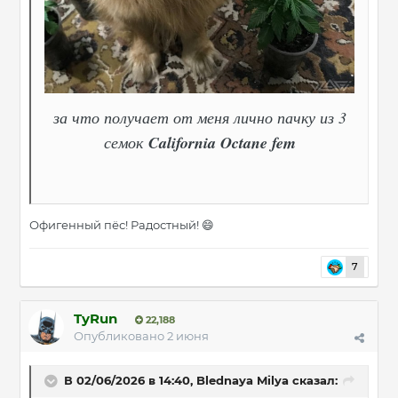
за что получает от меня лично пачку из 3
семок
California Octane fem
Офигенный пёс! Радостный!
😄
7
TyRun
22,188
Опубликовано
2 июня
В 02/06/2026 в 14:40,
Blednaya Milya
сказал: