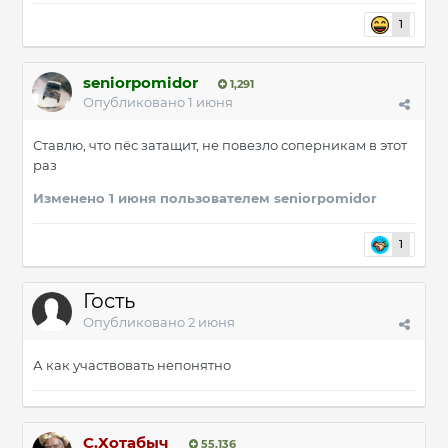
1
seniorpomidor
1,291
Опубликовано
1 июня
Ставлю, что пёс затащит, не повезло соперникам в этот
раз
Изменено
1 июня
пользователем seniorpomidor
1
Гость
Опубликовано
2 июня
А как участвовать непонятно
С.Хотабыч
55,136