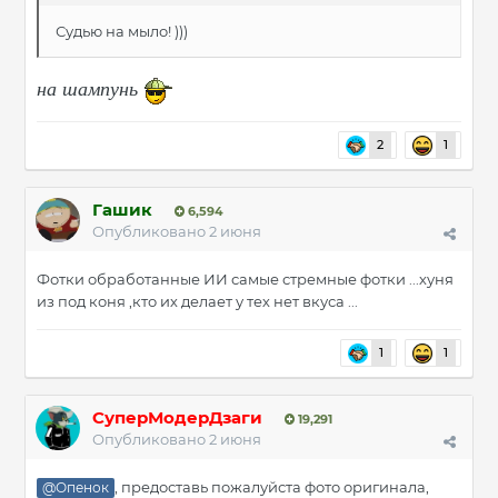
Судью на мыло! )))
на шампунь
2
1
Гашик
6,594
Опубликовано
2 июня
Фотки обработанные ИИ самые стремные фотки ...хуня
из под коня ,кто их делает у тех нет вкуса ...
1
1
СуперМодерДзаги
19,291
Опубликовано
2 июня
, предоставь пожалуйста фото оригинала,
@Опенок