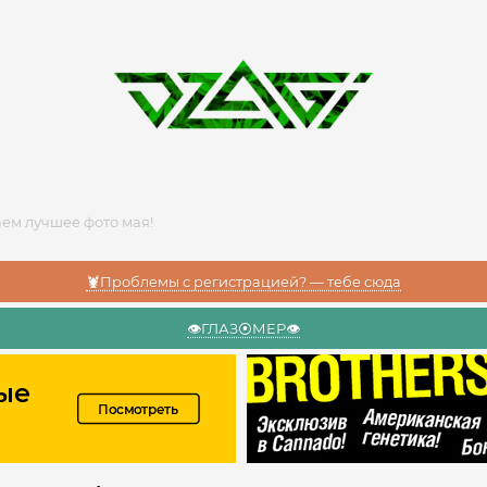
ем лучшее фото мая!
🦞Проблемы с регистрацией? — тебе сюда
👁️ГЛАЗ⦿МЕР👁️