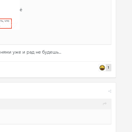
ё
мнями уже и рад не будешь...
1