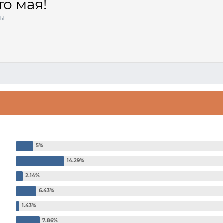
о мая!
сы