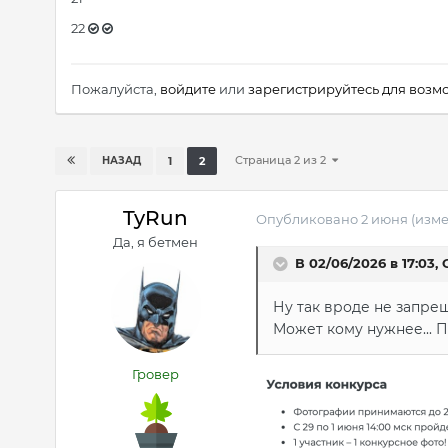
22
Пожалуйста,
войдите
или
зарегистрируйтесь
для возмо
Страница 2 из 2
НАЗАД
1
2
TyRun
Опубликовано
2 июня
(изм
Да, я бетмен
В 02/06/2026 в 17:03,
Ну так вроде не запрещ
Может кому нужнее... П
Гровер