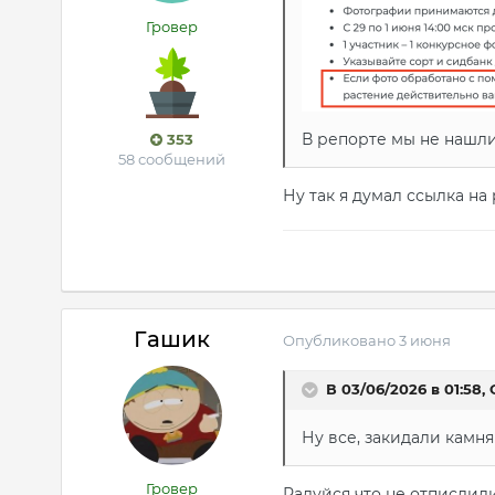
Гровер
В репорте мы не нашли 
353
58 сообщений
Ну так я думал ссылка на 
Гашик
Опубликовано
3 июня
В 03/06/2026 в 01:58,
Ну все, закидали камня
Гровер
Радуйся что не отписдили