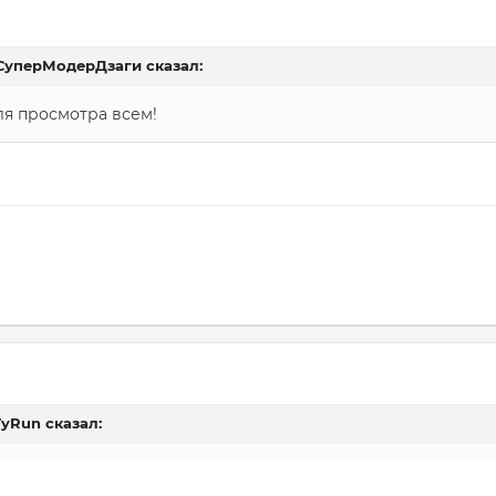
СуперМодерДзаги
сказал:
ля просмотра всем!
TyRun
сказал: