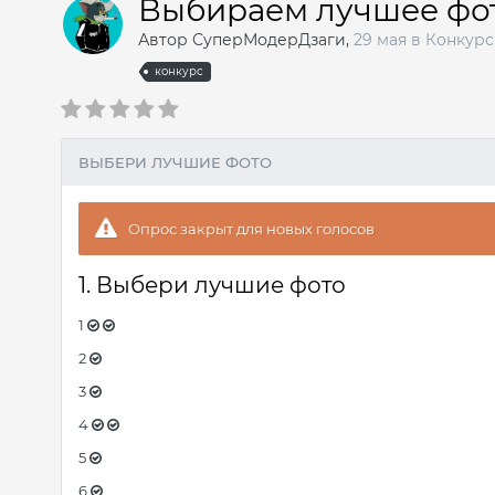
Выбираем лучшее фот
Автор
СуперМодерДзаги
,
29 мая
в
Конкур
конкурс
ВЫБЕРИ ЛУЧШИЕ ФОТО
Опрос закрыт для новых голосов
1. Выбери лучшие фото
1
2
3
4
5
6