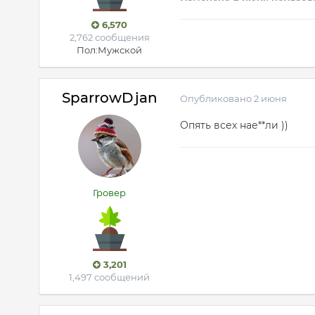
6,570
2,762 сообщения
Пол:
Мужской
SparrowDjan
Опубликовано
2 июня
Опять всех нае**ли ))
Гровер
3,201
1,497 сообщений