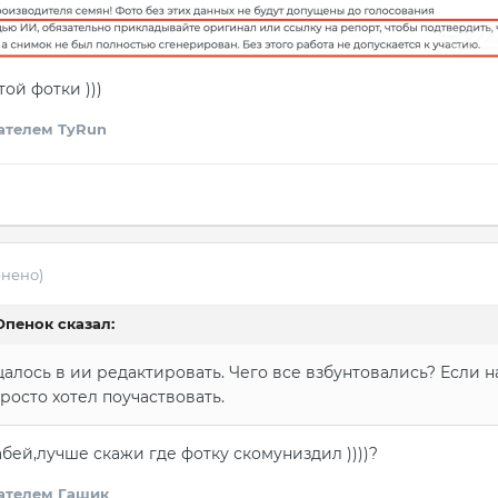
ой фотки )))
ателем TyRun
енено)
Опенок
сказал:
алось в ии редактировать. Чего все взбунтовались? Если на
росто хотел поучаствовать.
забей,лучше скажи где фотку скомуниздил ))))?
ателем Гашик