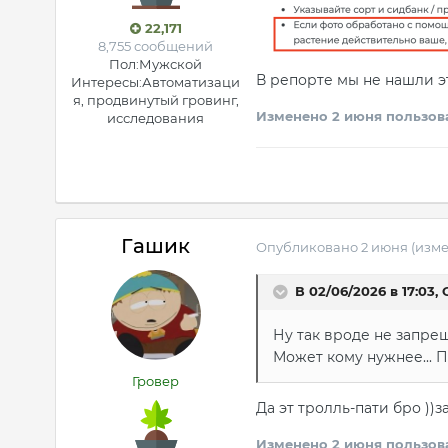
22,171
8,755 сообщений
Пол:
Мужской
В репорте мы не нашли эт
Интересы:
Автоматизаци
я, продвинутый гровинг,
Изменено
2 июня
пользов
исследования
Гашик
Опубликовано
2 июня
(изм
В 02/06/2026 в 17:03,
Ну так вроде не запрещ
Может кому нужнее... П
Гровер
Да эт тролль-пати бро ))
Изменено
2 июня
пользов