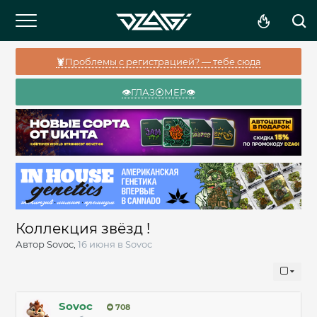
🦞Проблемы с регистрацией? — тебе сюда
👁️ГЛАЗ⦿МЕР👁️
Коллекция звёзд !
Автор
Sovoc
,
16 июня
в
Sovoc
Sovoc
708