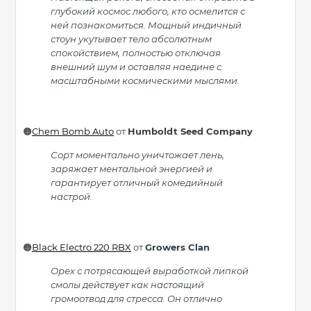
глубокий космос любого, кто осмелится с
ней познакомиться. Мощный индичный
стоун укутывает тело абсолютным
спокойствием, полностью отключая
внешний шум и оставляя наедине с
масштабными космическими мыслями.
Chem Bomb Auto
от
Humboldt Seed Company
🟠
Сорт моментально уничтожает лень,
заряжает ментальной энергией и
гарантирует отличный комедийный
настрой.
Black Electro 220 RBX
от
Growers Clan
🟠
Орех с потрясающей выработкой липкой
смолы действует как настоящий
громоотвод для стресса. Он отлично