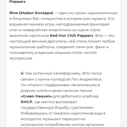
Peppers
Фли (Майкл Бэлзари)
— один из самых харизматичных
и безумных бас-гитаристов в истории рок-музыки. Его
взрывная манера игры, неподражаемый фанковый
слэп и невероятная энергетика на сцене стали
визитной карточкой
Red Hot Chili Peppers
. Фли — это
настоящий вечный двигатель, чей стиль ломает любые
музыкальные шаблоны, соединяя панк-рок, фанк и
психоделику в единый мощный поток чистой
экспрессии.
Как истинный калифорниец, Фли тесно
🍃
связан с канна-культурой Лос-Анджелеса.
Он открыто поддерживал легализацию в
родном штате и даже написал песню
«Green Heaven»
для дебютного альбома
RHCP
, где жестко высмеивал
государственную борьбу с растением.
Избавившись от тяжелых наркотиков еще в
молодости, музыкант перешел на
осознанное потребление чистой органики.