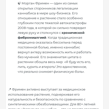
Морган Фримен — один из самых
🍃
открытых сторонников легализации
каннабиса в мире шоу-бизнеса. Его
отношение к растению стало особенно
глубоким после тяжелой автокатастрофы
2008 года, в которой он сильно повредил
левую руку и столкнулся с
хронической
фибромиалгией
. Когда традиционная
медицина оказалась бессильна перед
постоянной болью, именно каннабис
вернул актеру возможность жить и работать
без мучений. Его знаменитая цитата о
растении обошла весь мир:
«Я буду есть его,
пить, курить и втирать! Это единственное,
что реально снимает физическую боль»
.
Фримен активно выступает за медицинское
📍
использование растения, подчеркивая его
натуральность и безопасность по сравнению с
синтетическими обезболивающими. Для 80+ летней