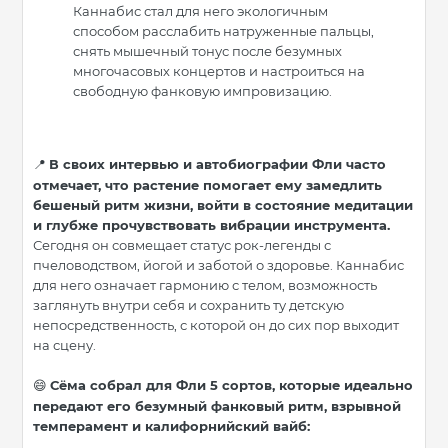
Каннабис стал для него экологичным
способом расслабить натруженные пальцы,
снять мышечный тонус после безумных
многочасовых концертов и настроиться на
свободную фанковую импровизацию.
В своих интервью и автобиографии Фли часто
📍
отмечает, что растение помогает ему замедлить
бешеный ритм жизни, войти в состояние медитации
и глубже прочувствовать вибрации инструмента.
Сегодня он совмещает статус рок-легенды с
пчеловодством, йогой и заботой о здоровье. Каннабис
для него означает гармонию с телом, возможность
заглянуть внутри себя и сохранить ту детскую
непосредственность, с которой он до сих пор выходит
на сцену.
Сёма собрал для Фли 5 сортов, которые идеально
😄
передают его безумный фанковый ритм, взрывной
темперамент и калифорнийский вайб: