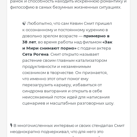
рамок и способность находить искреннюю романтику и
философию в самых безумных жизненных ситуациях.
Любопытно, что сам Кевин Смит пришел
🍃
к осознанному и постоянному курению в
довольно зрелом возрасте —
примерно в
38 лет
, во время работы над фильмом
«Зак
и Мири снимают порно»
с подачи актера
Сета Рогена
. Смит открыто называет
растение своим главным катализатором
продуктивности и незаменимым
союзником в творчестве. Он признается,
что именно этот опыт помог ему
перезагрузить карьеру, избавиться от
синдрома выгорания и открыть в себе
неиссякаемый поток идей для написания
сценариев и масштабных разговорных шоу.
🎙 В многочисленных интервью и своих стендапах Смит
неоднократно подчеркивал, что для него это