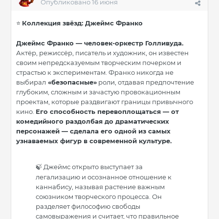
Опубликовано
16 июня
Коллекция звёзд: Джеймс Франко
⭐
Джеймс Франко — человек-оркестр Голливуда.
Актёр, режиссёр, писатель и художник, он известен
своим непредсказуемым творческим почерком и
страстью к экспериментам. Франко никогда не
выбирал
«безопасные»
роли, отдавая предпочтение
глубоким, сложным и зачастую провокационным
проектам, которые раздвигают границы привычного
кино.
Его способность перевоплощаться — от
комедийного раздолбая до драматических
персонажей — сделала его одной из самых
узнаваемых фигур в современной культуре.
Джеймс открыто выступает за
🍃
легализацию и осознанное отношение к
каннабису, называя растение важным
союзником творческого процесса. Он
разделяет философию свободы
самовыражения и считает, что правильное