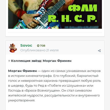
Sovoc
708
Опубликовано
21 июля
Коллекция звёзд: Морган Фримен
⭐
Морган Фримен
— один из самых узнаваемых актеров
в истории кинематографа. Его глубокий, бархатистый
голос и невероятная харизма превращают любую роль
в шедевр, будь то Ред в «Побеге из Шоушенка» или
Господь в «Брюсе Всемогущем». Он стал символом
житейской мудрости, рассудительности и внутреннего
умиротворения.