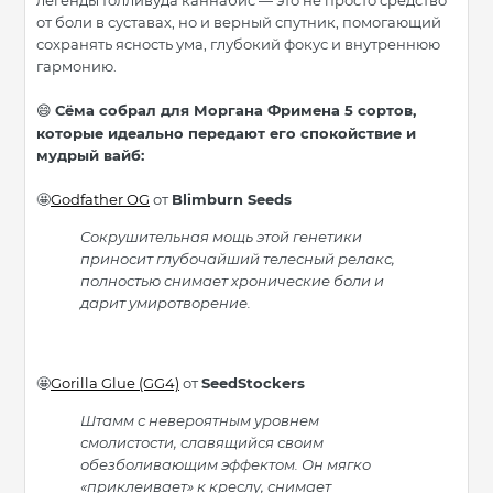
легенды Голливуда каннабис — это не просто средство
от боли в суставах, но и верный спутник, помогающий
сохранять ясность ума, глубокий фокус и внутреннюю
гармонию.
Сёма собрал для Моргана Фримена 5 сортов,
😄
которые идеально передают его спокойствие и
мудрый вайб:
Godfather OG
от
Blimburn Seeds
🤩
Cокрушительная мощь этой генетики
приносит глубочайший телесный релакс,
полностью снимает хронические боли и
дарит умиротворение.
Gorilla Glue (GG4)
от
SeedStockers
🤩
Штамм с невероятным уровнем
смолистости, славящийся своим
обезболивающим эффектом. Он мягко
«приклеивает» к креслу, снимает