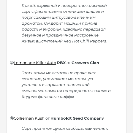
Яркий, взрывной и невероятно красивый
сорт с фиолетовыми оттенками шишек и
потрясающим цитрусово-выпечным
ароматом. Он дарит мощный прилив
радости и эйфории, идеально передавая
безумное и праздничное настроение
живых выступлений Red Hot Chili Peppers.
Lemonade Killer Auto
RBX
от
Growers Clan
🤩
Этот штамм моментально проясняет
сознание, уничтожает ментальную
усталость и заряжает творческой
смелостью, помогая генерировать сочные и
бодрые фанковые риффы.
Collieman Kush
от
Humboldt Seed Company
🤩
Сорт пропитан духом свободы, единения с