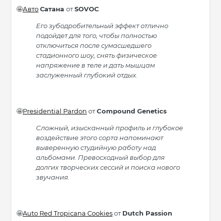
Авто
Сатана
от
SOVOC
🤩
Его зубодробительный эффект отлично
подойдет для того, чтобы полностью
отключиться после сумасшедшего
стадионного шоу, снять физическое
напряжение в теле и дать мышцам
заслуженный глубокий отдых.
Presidential Pardon
от
Compound Genetics
🤩
Сложный, изысканный профиль и глубокое
воздействие этого сорта напоминают
выверенную студийную работу над
альбомами. Превосходный выбор для
долгих творческих сессий и поиска нового
звучания.
Auto Red Tropicana Cookies
от
Dutch Passion
🤩