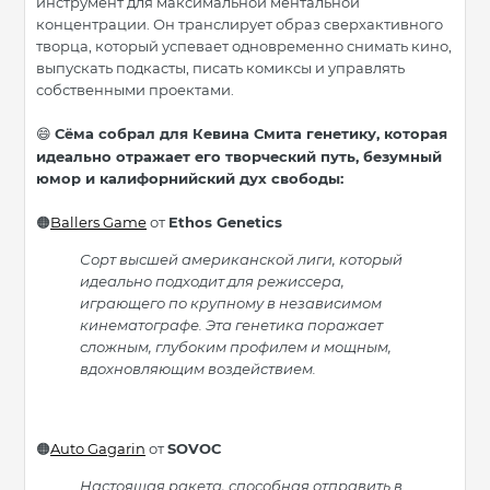
инструмент для максимальной ментальной
концентрации. Он транслирует образ сверхактивного
творца, который успевает одновременно снимать кино,
выпускать подкасты, писать комиксы и управлять
собственными проектами.
Сёма собрал для Кевина Смита генетику, которая
😄
идеально отражает его творческий путь, безумный
юмор и калифорнийский дух свободы:
Ballers Game
от
Ethos Genetics
🟠
Сорт высшей американской лиги, который
идеально подходит для режиссера,
играющего по крупному в независимом
кинематографе. Эта генетика поражает
сложным, глубоким профилем и мощным,
вдохновляющим воздействием.
Auto Gagarin
от
SOVOC
🟠
Настоящая ракета, способная отправить в