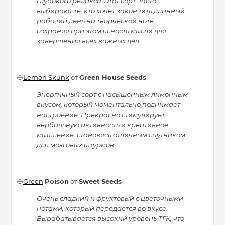
глубокого релакса. Этот сорт часто
выбирают те, кто хочет закончить длинный
рабочий день на творческой ноте,
сохраняя при этом ясность мысли для
завершения всех важных дел.
Lemon Skunk
от
Green House Seeds
🐽
Энергичный сорт с насыщенным лимонным
вкусом, который моментально поднимает
настроение. Прекрасно стимулирует
вербальную активность и креативное
мышление, становясь отличным спутником
для мозговых штурмов.
Green
Poison
от
Sweet
Seeds
🐽
Очень сладкий и фруктовый с цветочными
нотами, который передается во вкусе.
Вырабатывается высокий уровень ТГК, что