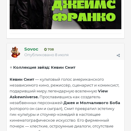
Sovoc
708
Опубликовано
8 июля
Коллекция звёзд: Кевин Смит
⭐
Кевин Смит
— культовый голос американского
независимого кино, режиссёр, сценарист и комиксист,
подаривший миру легендарную вселенную
View
Askewniverse.
Прославившись как создатель
незабвенных персонажей
Джея и Молчаливого Боба
(которого он сам и сыграл), Смит превратил эстетику
гик-культуры и стоунер-комедий в настоящее
кинематографическое искусство. Его фирменный
почерк — хлесткие, остроумные диалоги, отсутствие