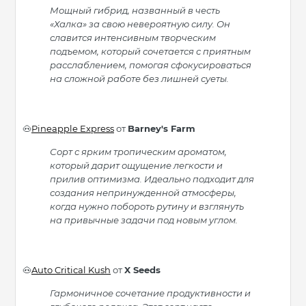
Мощный гибрид, названный в честь
«Халка» за свою невероятную силу. Он
славится интенсивным творческим
подъемом, который сочетается с приятным
расслаблением, помогая сфокусироваться
на сложной работе без лишней суеты.
Pineapple Express
от
Barney's Farm
🐽
Сорт с ярким тропическим ароматом,
который дарит ощущение легкости и
прилив оптимизма. Идеально подходит для
создания непринужденной атмосферы,
когда нужно побороть рутину и взглянуть
на привычные задачи под новым углом.
Auto Critical Kush
от
X Seeds
🐽
Гармоничное сочетание продуктивности и