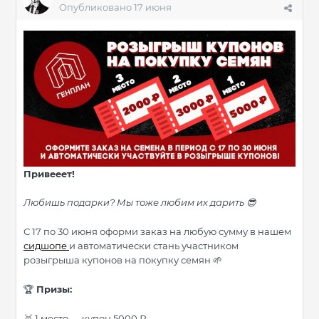
Опубликовано
17 июня
Привееет!
Любишь подарки? Мы тоже любим их дарить
😎
С 17 по 30 июня оформи заказ на любую сумму в нашем
сидшопе
и автоматически стань участником
розыгрыша купонов на покупку семян
🌱
Призы:
🏆
1 место — купон 5000 ₽
🥇