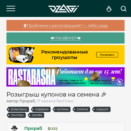
🦞Проблемы с регистрацией? — тебе сюда
👁️ГЛАЗ⦿МЕР👁️
Розыгрыш купонов на семена 🎉
Автор
Прораб
,
17 июня
в
ГенПлан
розыгрыш
подарки
купоны
семена
сидшоп
генплан
халява
Прораб
532