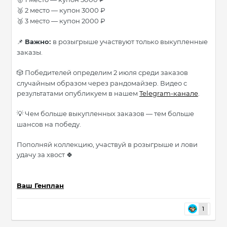
2 место — купон 3000 ₽
🥈
3 место — купон 2000 ₽
🥉
Важно:
в розыгрыше участвуют только выкупленные
📌
заказы.
Победителей определим 2 июля среди заказов
🎲
случайным образом через рандомайзер. Видео с
результатами опубликуем в нашем
Telegram-канале
.
Чем больше выкупленных заказов — тем больше
💡
шансов на победу.
Пополняй коллекцию, участвуй в розыгрыше и лови
удачу за хвост
🍀
Ваш Генплан
1