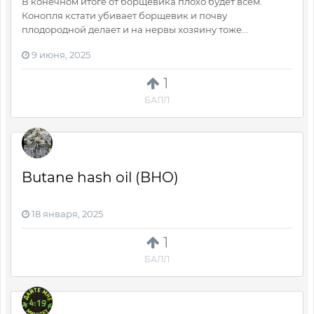
В конечном итоге от борщевика плохо будет всем.
Конопля кстати убивает борщевик и почву
плодородной делает и на нервы хозяину тоже...
9 июня, 2025
1
БАЛЛ
Butane hash oil (BHO)
18 января, 2025
1
БАЛЛ