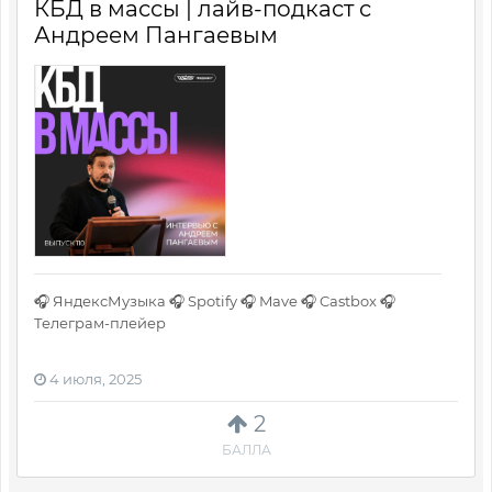
КБД в массы | лайв-подкаст с
Андреем Пангаевым
🎧 ЯндексМузыка 🎧 Spotify 🎧 Mave 🎧 Castbox 🎧
Телеграм-плейер
4 июля, 2025
2
БАЛЛА