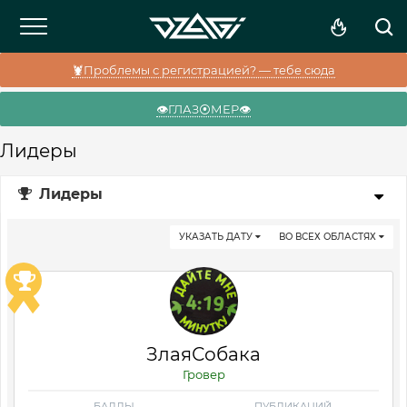
🦞Проблемы с регистрацией? — тебе сюда
👁️ГЛАЗ⦿МЕР👁️
Лидеры
Лидеры
УКАЗАТЬ ДАТУ
ВО ВСЕХ ОБЛАСТЯХ
ЗлаяСобака
Гровер
БАЛЛЫ
ПУБЛИКАЦИЙ