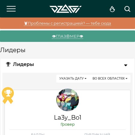
🦞Проблемы с регистрацией? — тебе сюда
👁️ГЛАЗ⦿МЕР👁️
Лидеры
Лидеры
УКАЗАТЬ ДАТУ
ВО ВСЕХ ОБЛАСТЯХ
La3y_Bo1
Гровер
БАЛЛЫ
ПУБЛИКАЦИЙ