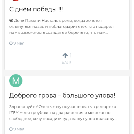
С днём победы !!!
🕊️ День Памяти Настало время, когда хочется
оглянуться назад и поблагодарить тех, кто подарил
нам возможность созидать и беречь то, что нам...
9 мая
1
БАЛЛ
Доброго грова – большого улова!
Здравствуйте! Очень хочу поучаствовать в репорте от
IZI! У меня гроубокс на два растения и место одно
свободное, хочу посадить туда вашу супер красотку...
9 мая