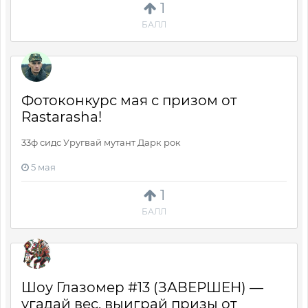
1
БАЛЛ
Фотоконкурс мая с призом от
Rastarasha!
33ф сидс Уругвай мутант Дарк рок
5 мая
1
БАЛЛ
Шоу Глазомер #13 (ЗАВЕРШЕН) —
угадай вес, выиграй призы от