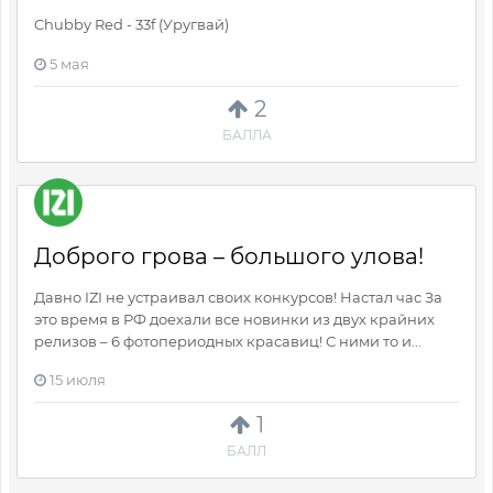
Chubby Red - 33f (Уругвай)
5 мая
2
БАЛЛА
Доброго грова – большого улова!
Давно IZI не устраивал своих конкурсов! Настал час За
это время в РФ доехали все новинки из двух крайних
релизов – 6 фотопериодных красавиц! С ними то и...
15 июля
1
БАЛЛ