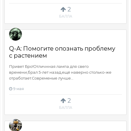
2
БАЛЛА
Q-A: Помогите опознать проблему
с растением
Привет Бро!Отличнная лампа для свего
времени,брал 5-лет назад,ещё наверно столько-же
отработает.Современые лучше...
9 мая
2
БАЛЛА