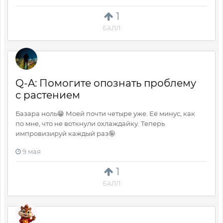
1
БАЛЛ
Q-A: Помогите опознать проблему
с растением
Базара ноль😁 Моей почти четыре уже. Её минус, как
по мне, что не воткнули охлаждайку. Теперь
импровизируй каждый раз🤪
9 мая
1
БАЛЛ