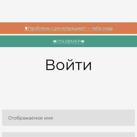
🦞Проблемы с регистрацией? — тебе сюда
👁️ГЛАЗ⦿МЕР👁️
Войти