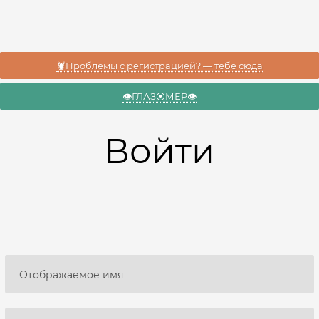
🦞Проблемы с регистрацией? — тебе сюда
👁️ГЛАЗ⦿МЕР👁️
Войти