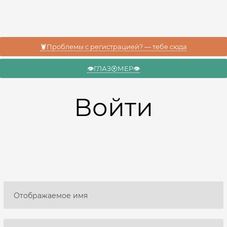
🦞Проблемы с регистрацией? — тебе сюда
👁️ГЛАЗ⦿МЕР👁️
Войти