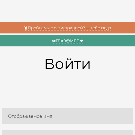
🦞Проблемы с регистрацией? — тебе сюда
👁️ГЛАЗ⦿МЕР👁️
Войти