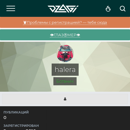
🦞Проблемы с регистрацией? — тебе сюда
👁️ГЛАЗ⦿МЕР👁️
halera
Ботаник
ПУБЛИКАЦИЙ
0
ЗАРЕГИСТРИРОВАН