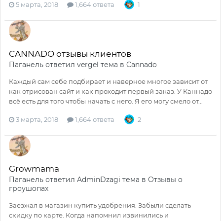
5 марта, 2018
1,664 ответа
1
CANNADO отзывы клиентов
Паганель
ответил
vergel
тема в
Cannado
Каждый сам себе подбирает и наверное многое зависит от
как отрисован сайт и как проходит первый заказ. У Каннадо
всё есть для того чтобы начать с него. Я его могу смело от...
3 марта, 2018
1,664 ответа
2
Growmama
Паганель
ответил
AdminDzagi
тема в
Отзывы о
гроушопах
Заезжал в магазин купить удобрения. Забыли сделать
скидку по карте. Когда напомнил извинились и