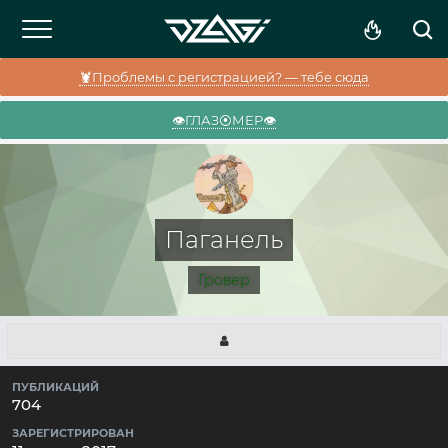
🦞Проблемы с регистрацией? — тебе сюда
👁️ГЛАЗ⦿МЕР👁️
Паганель
Гровер
ПУБЛИКАЦИЙ
704
ЗАРЕГИСТРИРОВАН