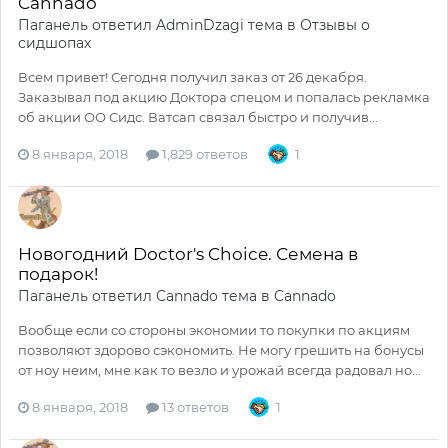
Cannado
Паганель
ответил
AdminDzagi
тема в
Отзывы о
сидшопах
Всем привет! Сегодня получил заказ от 26 декабря.
Заказывал под акцию Доктора спецом и попалась рекламка
об акции ОО Сидс. Ватсап связал быстро и получив...
8 января, 2018
1,829 ответов
1
Новогодний Doctor's Choice. Семена в
подарок!
Паганель
ответил
Cannado
тема в
Cannado
Вообще если со стороны экономии то покупки по акциям
позволяют здорово сэкономить. Не могу грешить на бонусы
от ноу неим, мне как то везло и урожай всегда радовал но...
8 января, 2018
13 ответов
1