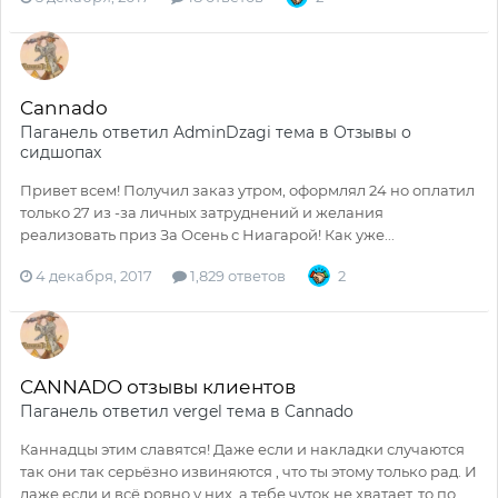
Cannado
Паганель
ответил
AdminDzagi
тема в
Отзывы о
сидшопах
Привет всем! Получил заказ утром, оформлял 24 но оплатил
только 27 из -за личных затруднений и желания
реализовать приз За Осень с Ниагарой! Как уже...
4 декабря, 2017
1,829 ответов
2
CANNADO отзывы клиентов
Паганель
ответил
vergel
тема в
Cannado
Каннадцы этим славятся! Даже если и накладки случаются
так они так серьёзно извиняются , что ты этому только рад. И
даже если и всё ровно у них, а тебе чуток не хватает, то по...