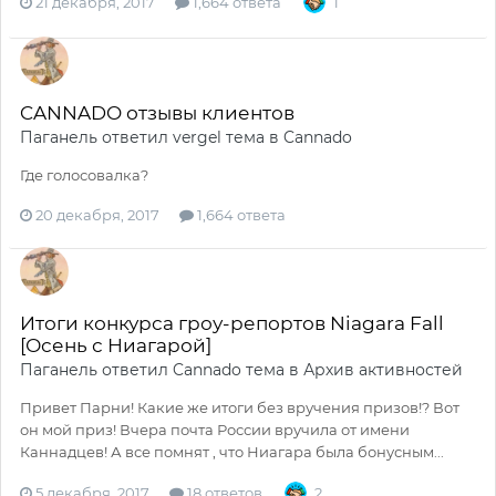
21 декабря, 2017
1,664 ответа
1
CANNADO отзывы клиентов
Паганель
ответил
vergel
тема в
Cannado
Где голосовалка?
20 декабря, 2017
1,664 ответа
Итоги конкурса гроу-репортов Niagara Fall
[Осень с Ниагарой]
Паганель
ответил
Cannado
тема в
Архив активностей
Привет Парни! Какие же итоги без вручения призов!? Вот
он мой приз! Вчера почта России вручила от имени
Каннадцев! А все помнят , что Ниагара была бонусным...
5 декабря, 2017
18 ответов
2