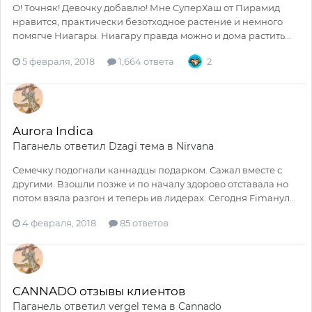
О! Точняк! Девочку добавлю! Мне СуперХаш от Пирамид
нравится, практически безотходное растение и немного
помягче Ниагары. Ниагару правда можно и дома растить...
5 февраля, 2018
1,664 ответа
2
Aurora Indica
Паганель
ответил
Dzagi
тема в
Nirvana
Семечку подогнали каннадцы подарком. Сажал вместе с
другими. Взошли позже и по началу здорово отставала но
потом взяла разгон и теперь ив лидерах. Сегодня Fimанул...
4 февраля, 2018
85 ответов
CANNADO отзывы клиентов
Паганель
ответил
vergel
тема в
Cannado