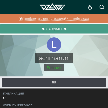
🦞Проблемы с регистрацией? — тебе сюда
👁️ГЛАЗ⦿МЕР👁️
lacrimarum
Ботаник
ПУБЛИКАЦИЙ
0
ЗАРЕГИСТРИРОВАН