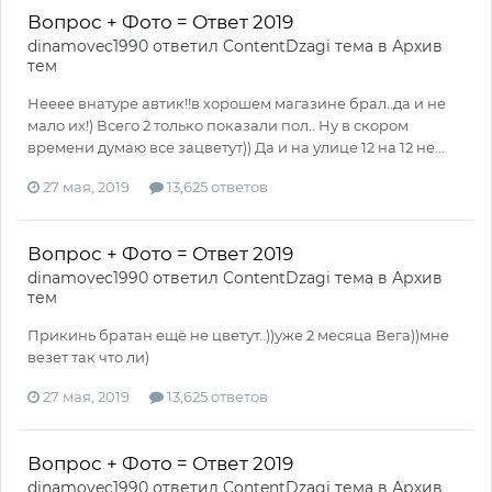
Вопрос + Фото = Ответ 2019
dinamovec1990
ответил
ContentDzagi
тема в
Архив
тем
Нееее внатуре автик!!в хорошем магазине брал..да и не
мало их!) Всего 2 только показали пол.. Ну в скором
времени думаю все зацветут)) Да и на улице 12 на 12 не...
27 мая, 2019
13,625 ответов
Вопрос + Фото = Ответ 2019
dinamovec1990
ответил
ContentDzagi
тема в
Архив
тем
Прикинь братан ещё не цветут..))уже 2 месяца Вега))мне
везет так что ли)
27 мая, 2019
13,625 ответов
Вопрос + Фото = Ответ 2019
dinamovec1990
ответил
ContentDzagi
тема в
Архив