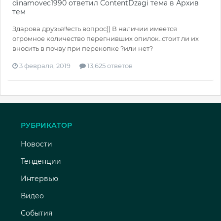
dinamovec1990
ответил
ContentDzagi
тема в
Архив
тем
Здарова друзья!!есть вопрос)) В наличии имеется
огромное количество перегнивших опилок..стоит ли их
вносить в почву при перекопке ?или нет?
3 февраля, 2019
13,625 ответов
РУБРИКАТОР
Новости
Тенденции
Интервью
Видео
События