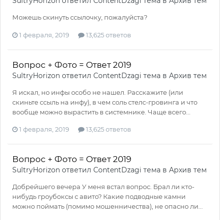
SultryHorizon
ответил
ContentDzagi
тема в
Архив тем
Можешь скинуть ссылочку, пожалуйста?
1 февраля, 2019
13,625 ответов
Вопрос + Фото = Ответ 2019
SultryHorizon
ответил
ContentDzagi
тема в
Архив тем
Я искал, но инфы особо не нашел. Расскажите (или
скиньте ссыль на инфу), в чем соль стелс-гровинга и что
вообще можно вырастить в системнике. Чаще всего...
1 февраля, 2019
13,625 ответов
Вопрос + Фото = Ответ 2019
SultryHorizon
ответил
ContentDzagi
тема в
Архив тем
Добрейшего вечера У меня встал вопрос. Брал ли кто-
нибудь гроубоксы с авито? Какие подводные камни
можно поймать (помимо мошенничества), не опасно ли...