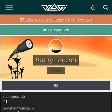
🦞Проблемы с регистрацией? — тебе сюда
👁️ГЛАЗ⦿МЕР👁️
SultryHorizon
Гровер
ПУБЛИКАЦИЙ
41
ЗАРЕГИСТРИРОВАН