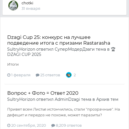
chotki
31 января
Dzagi Cup 25: конкурс на лучшее
подведение итога с призами Rastarasha
SultryHorizon
ответил
СуперМодерДзаги
тема в
🏆
DZAGI CUP 2025
Итоги
1 февраля
25 ответов
2
Вопрос + Фото = Ответ 2020
SultryHorizon
ответил
AdminDzagi
тема в
Архив тем
Привет всем Листья истончились, стали "прозрачные". На
дефецит и передоз не похоже, может паразиты?
20 сентября, 2020
8,209 ответов