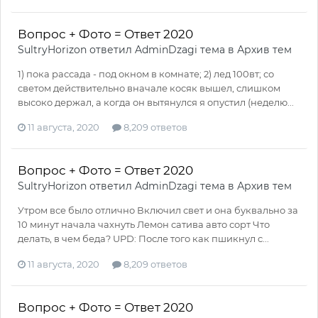
Вопрос + Фото = Ответ 2020
SultryHorizon
ответил
AdminDzagi
тема в
Архив тем
1) пока рассада - под окном в комнате; 2) лед 100вт; со
светом действительно вначале косяк вышел, слишком
высоко держал, а когда он вытянулся я опустил (неделю...
11 августа, 2020
8,209 ответов
Вопрос + Фото = Ответ 2020
SultryHorizon
ответил
AdminDzagi
тема в
Архив тем
Утром все было отлично Включил свет и она буквально за
10 минут начала чахнуть Лемон сатива авто сорт Что
делать, в чем беда? UPD: После того как пшикнул с...
11 августа, 2020
8,209 ответов
Вопрос + Фото = Ответ 2020