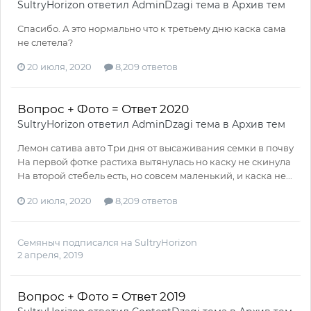
SultryHorizon
ответил
AdminDzagi
тема в
Архив тем
Спасибо. А это нормально что к третьему дню каска сама
не слетела?
20 июля, 2020
8,209 ответов
Вопрос + Фото = Ответ 2020
SultryHorizon
ответил
AdminDzagi
тема в
Архив тем
Лемон сатива авто Три дня от высаживания семки в почву
На первой фотке растиха вытянулась но каску не скинула
На второй стебель есть, но совсем маленький, и каска не...
20 июля, 2020
8,209 ответов
Семяныч
подписался на
SultryHorizon
2 апреля, 2019
Вопрос + Фото = Ответ 2019