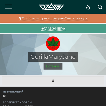
🦞Проблемы с регистрацией? — тебе сюда
👁️ГЛАЗ⦿МЕР👁️
GorillaMaryJane
Ботаник
ПУБЛИКАЦИЙ
18
ЗАРЕГИСТРИРОВАН