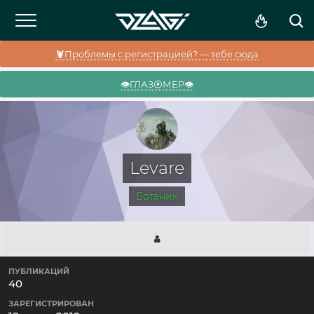
🦞Проблемы с регистрацией? — тебе сюда
👁️ГЛАЗ⦿МЕР👁️
Levare
Ботаник
ПУБЛИКАЦИЙ
40
ЗАРЕГИСТРИРОВАН