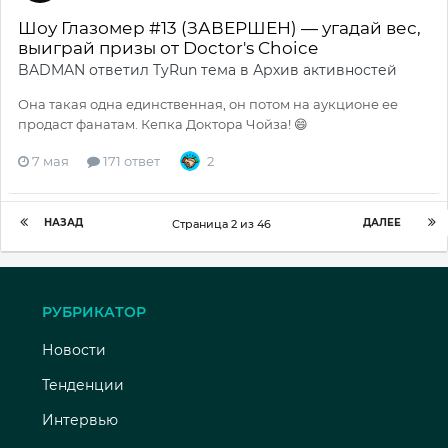
Шоу Глазомер #13 (ЗАВЕРШЕН) — угадай вес,
выиграй призы от Doctor's Choice
BADMAN
ответил
TyRun
тема в
Архив активностей
Она такая одна единственная, он потом на аукционе ее
продаст фанатам. Кепка Доктора Чойза! 😄
7 мая
171 ответ
2
НАЗАД
ДАЛЕЕ
Страница 2 из 46
РУБРИКАТОР
Новости
Тенденции
Интервью