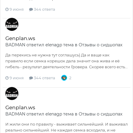
9 июня
344 ответа
Genplan.ws
BADMAN
ответил
elenagp
тема в
Отзывы о сидшопах
Да перекись не нужна тут соглашусь) Да и ваще как
правило если семка корешок дала значит она жива и её
гибель - результат деятельности Гровера. Скорее всего есть...
9 июня
344 ответа
2
Genplan.ws
BADMAN
ответил
elenagp
тема в
Отзывы о сидшопах
И жили они по правилу - выживает сильнейший. И выживал
реально сильнейший. Не каждая семка всходила, и не