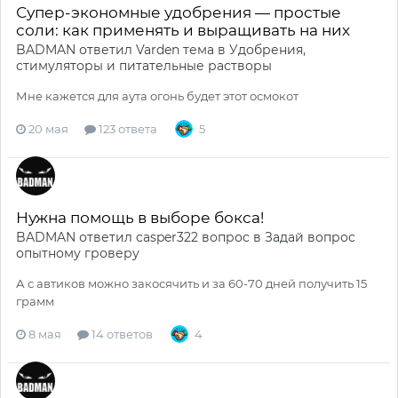
Супер-экономные удобрения — простые
соли: как применять и выращивать на них
BADMAN
ответил
Varden
тема в
Удобрения,
стимуляторы и питательные растворы
Мне кажется для аута огонь будет этот осмокот
20 мая
123 ответа
5
Нужна помощь в выборе бокса!
BADMAN
ответил
casper322
вопрос в
Задай вопрос
опытному гроверу
А с автиков можно закосячить и за 60-70 дней получить 15
грамм
8 мая
14 ответов
4