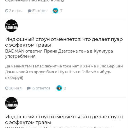
Офигенный пёс! Радостный! 😄
2 июня
51 ответ
7
Индюшный стоун отменяется: что делает пуэр
с эффектом травы
BADMAN
ответил
Прана Дзаговна
тема в
Культура
употребления
Да у меня там запас лежит чё тока нет и Хэй Ча и Лю Бар Бай
Дзын какой то вроде был и Шу и Шэн и Габа чё нибудь
выберу)))
28 мая
15 ответов
2
Индюшный стоун отменяется: что делает пуэр
с эффектом травы