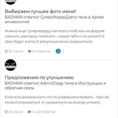
Выбираем лучшее фото июня!
BADMAN
ответил
СуперМодерДзаги
тема в
Архив
активностей
Можно ещё Супермодеру написать чтоб ник на форуме
сменить, аватарку поменять - серые тебя и не узнают) А
свои будут знать) И репутация акка сохраниться)
30 июня
14 ответов
1
Предложения по улучшению
BADMAN
ответил
AdminDzagi
тема в
Инструкции и
обратная связь
Если есть возможность что то усовершенствовать - грех ей
не воспользоваться. А привыкнуть мы всегда успеем)
29 июня
1,448 ответов