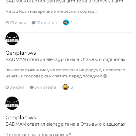
BADMAN
ответил
Barney`sFarm
тема в
Ваrnеy's Fаrm
Hindu Kush наверняка интересный сортец...
23 июня
12 ответов
1
Genplan.ws
BADMAN
ответил
elenagp
тема в
Отзывы о сидшопах
Землю заряженную уже полоскали на форуме, не хватало
начать в скороварке кипятить перед посадкой 😄
9 июня
344 ответа
3
Genplan.ws
BADMAN
ответил
elenagp
тема в
Отзывы о сидшопах
Что мешает делать как раньше?