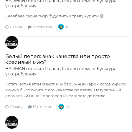
BADMAN
ответил
Прана Дзаговна
тема в
Культура
употребления
Еееебааа седня пуэр буду пить и траву курить! 😄
28 мая
15 ответов
6
Белый пепел: знак качества или просто
красивый миф?
BADMAN
ответил
Прана Дзаговна
тема в
Культура
употребления
Кстати есть в этом смысл! Мы барыжный Гарик когда курили
можно было судить о его качестве по пеплу. Натуральный
ароматный Гашик прогорел на сигарете до пепла...
20 мая
13 ответов
8