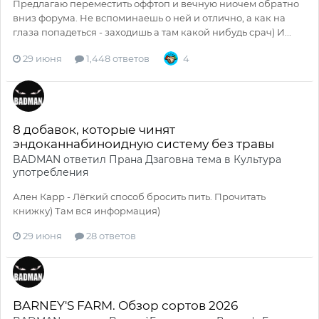
Предлагаю переместить оффтоп и вечную ниочем обратно
вниз форума. Не вспоминаешь о ней и отлично, а как на
глаза попадеться - заходишь а там какой нибудь срач) И...
29 июня
1,448 ответов
4
8 добавок, которые чинят
эндоканнабиноидную систему без травы
BADMAN
ответил
Прана Дзаговна
тема в
Культура
употребления
Ален Карр - Лёгкий способ бросить пить. Прочитать
книжку) Там вся информация)
29 июня
28 ответов
BARNEY'S FARM. Обзор сортов 2026