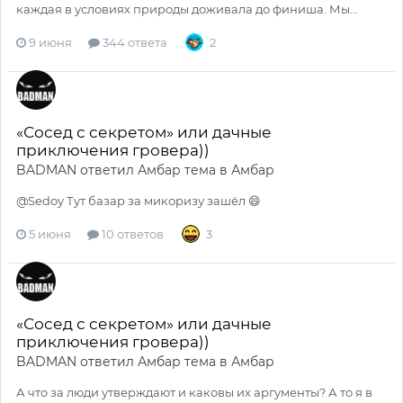
каждая в условиях природы доживала до финиша. Мы...
9 июня
344 ответа
2
«Сосед с секретом» или дачные
приключения гровера))
BADMAN
ответил
Амбар
тема в
Амбар
@Sedoy Тут базар за микоризу зашёл 😄
5 июня
10 ответов
3
«Сосед с секретом» или дачные
приключения гровера))
BADMAN
ответил
Амбар
тема в
Амбар
А что за люди утверждают и каковы их аргументы? А то я в