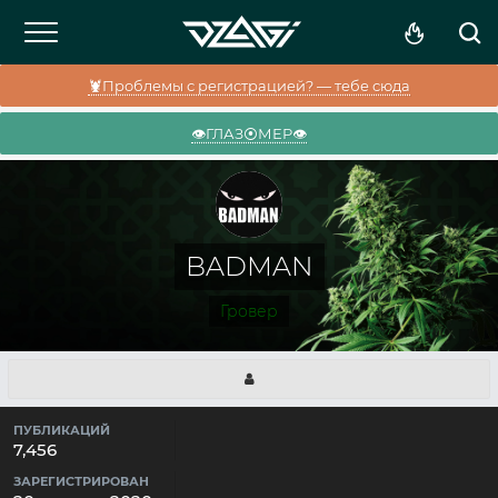
🦞Проблемы с регистрацией? — тебе сюда
👁️ГЛАЗ⦿МЕР👁️
BADMAN
Гровер
ПУБЛИКАЦИЙ
7,456
ЗАРЕГИСТРИРОВАН