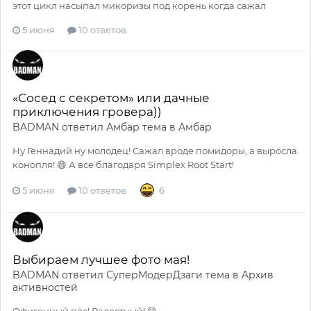
этот цикл насыпал микоризы под корень когда сажал
5 июня
10 ответов
«Сосед с секретом» или дачные
приключения гровера))
BADMAN
ответил
Амбар
тема в
Амбар
Ну Геннадий ну молодец! Сажал вроде помидоры, а выросла
конопля! 😄 А все благодаря Simplex Root Start!
5 июня
10 ответов
6
Выбираем лучшее фото мая!
BADMAN
ответил
СуперМодерДзаги
тема в
Архив
активностей