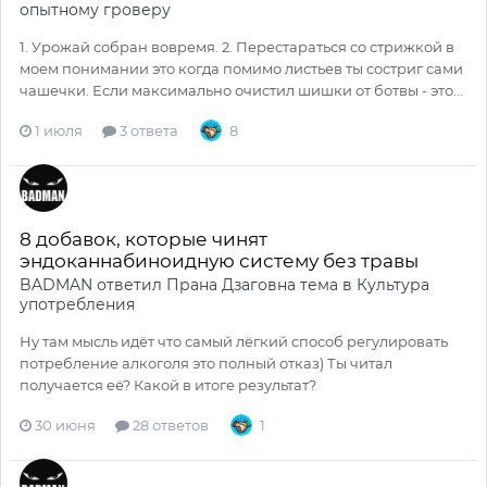
опытному гроверу
1. Урожай собран вовремя. 2. Перестараться со стрижкой в
моем понимании это когда помимо листьев ты состриг сами
чашечки. Если максимально очистил шишки от ботвы - это...
1 июля
3 ответа
8
8 добавок, которые чинят
эндоканнабиноидную систему без травы
BADMAN
ответил
Прана Дзаговна
тема в
Культура
употребления
Ну там мысль идёт что самый лёгкий способ регулировать
потребление алкоголя это полный отказ) Ты читал
получается её? Какой в итоге результат?
30 июня
28 ответов
1