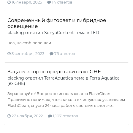
16 января, 2025
14 ответов
Современный фитосвет и гибридное
освещение
blackng
ответил
SonyaContent
тема в
LED
неа, на cmh перешли
3 сентября, 2023
75 ответов
Задать вопрос представителю GHE
blackng
ответил
TerraAquatica
тема в
Terra Aquatica
(ex GHE)
Здравствуйте! Вопрос по использованю FlashClean.
Правильно понимаю, что сначала в чистую воду заливаем
FlashClean, спустя 24 часа работы системы в этот же...
27 ноября, 2022
1,107 ответов