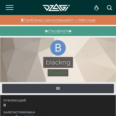
🦞Проблемы с регистрацией? — тебе сюда
👁️ГЛАЗ⦿МЕР👁️
blackng
Ботаник
ПУБЛИКАЦИЙ
8
ЗАРЕГИСТРИРОВАН