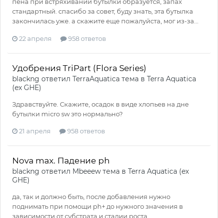
пена при встряхивании бутылки образуется, запах
стандартный. спасибо за совет, буду знать, эта бутылка
закончилась уже. а скажите еще пожалуйста, мог из-за...
22 апреля
958 ответов
Удобрения TriPart (Flora Series)
blackng
ответил
TerraAquatica
тема в
Terra Aquatica
(ex GHE)
Здравствуйте. Скажите, осадок в виде хлопьев на дне
бутылки micro sw это нормально?
21 апреля
958 ответов
Nova max. Падение ph
blackng
ответил
Mbeeew
тема в
Terra Aquatica (ex
GHE)
да, так и должно быть, после добавления нужно
поднимать при помощи ph+ до нужного значения в
зависимости от субстрата и стадии роста