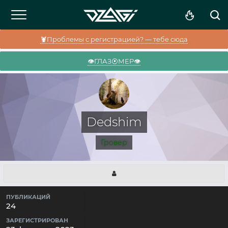
🦞Проблемы с регистрацией? — тебе сюда
👁️ГЛАЗ⦿МЕР👁️
Dedshim
Гровер
ПУБЛИКАЦИЙ
24
ЗАРЕГИСТРИРОВАН